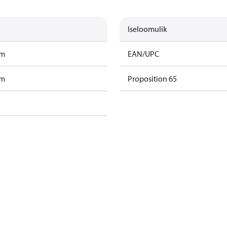
Iseloomulik
am
EAN/UPC
am
Proposition 65