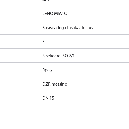
LENO MSV-O
Käsiseadega tasakaalustus
Ei
Sisekeere ISO 7/1
Rp ½
DZR messing
DN 15