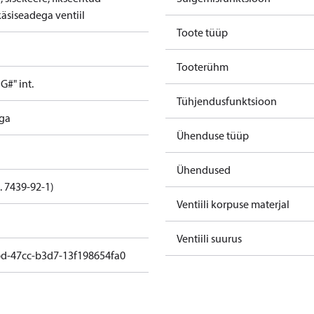
käsiseadega ventiil
Toote tüüp
Tooterühm
#" int.
Tühjendusfunktsioon
ega
Ühenduse tüüp
Ühendused
. 7439-92-1)
Ventiili korpuse materjal
Ventiili suurus
bd-47cc-b3d7-13f198654fa0