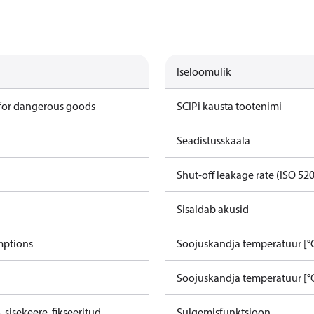
Iseloomulik
 for dangerous goods
SCIPi kausta tootenimi
Seadistusskaala
Shut-off leakage rate (ISO 52
Sisaldab akusid
mptions
Soojuskandja temperatuur [°
Soojuskandja temperatuur [°C
sisekeere, fikseeritud
Sulgemisfunktsioon