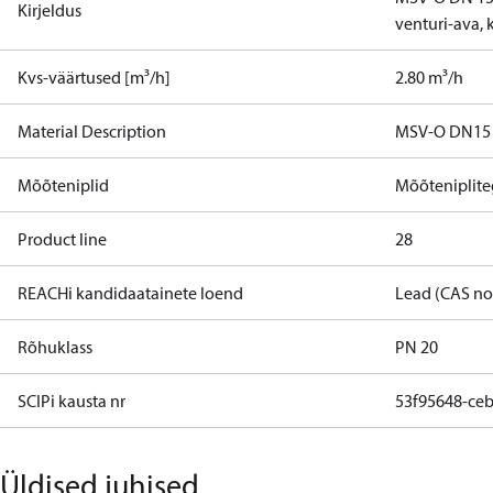
Kirjeldus
venturi-ava, 
Kvs-väärtused [m³/h]
2.80 m³/h
Material Description
MSV-O DN15 G
Mõõteniplid
Mõõteniplit
Product line
28
REACHi kandidaatainete loend
Lead (CAS no
Rõhuklass
PN 20
SCIPi kausta nr
53f95648-ce
Üldised juhised