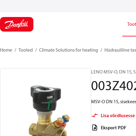
Too
Home
Tooted
Climate Solutions for heating
Hüdrauliline ta
LENO MSV-O, DN 15, Si
003Z40
MSV-O DN 15, sisekeere
Lisa võrdlusesse
Eksport PDF