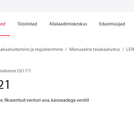
ted
Tööriistad
Allalaadimiskeskus
Edasimüüjad
sakaalustamine ja reguleerimine
Manuaalne tasakaalustus
LE
sekeere ISO 7/1
21
, fikseeritud venturi-ava, käsiseadega ventiil