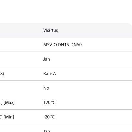
Väärtus
MSV-O DN15-DN50
Jah
08)
Rate A
No
C] [Max]
120 °C
] [Min]
-20 °C
Jah