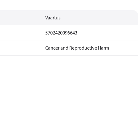
Väärtus
5702420096643
Cancer and Reproductive Harm