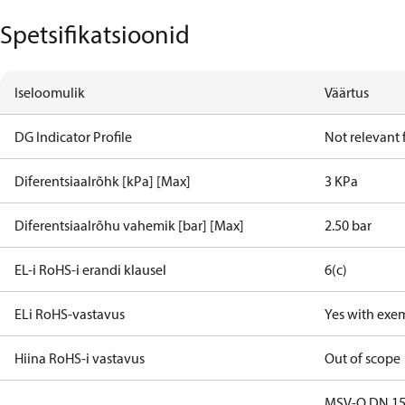
Spetsifikatsioonid
Iseloomulik
Väärtus
DG Indicator Profile
Not relevant
Diferentsiaalrõhk [kPa] [Max]
3 KPa
Diferentsiaalrõhu vahemik [bar] [Max]
2.50 bar
EL-i RoHS-i erandi klausel
6(c)
ELi RoHS-vastavus
Yes with exe
Hiina RoHS-i vastavus
Out of scope
MSV-O DN 15, 