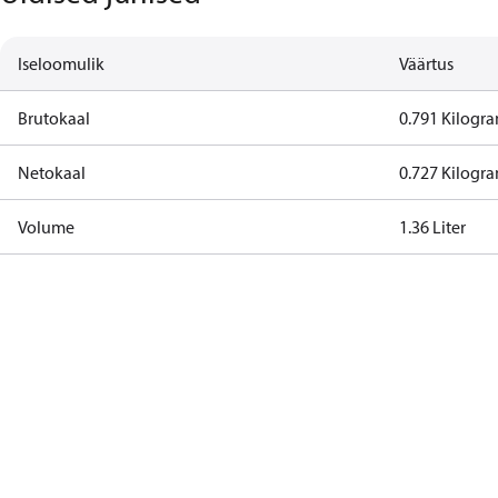
Iseloomulik
Väärtus
Brutokaal
0.791 Kilogr
Netokaal
0.727 Kilogr
Volume
1.36 Liter