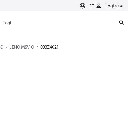
ET
Logi sisse
Tugi
NO
LENO MSV-O
003Z4021