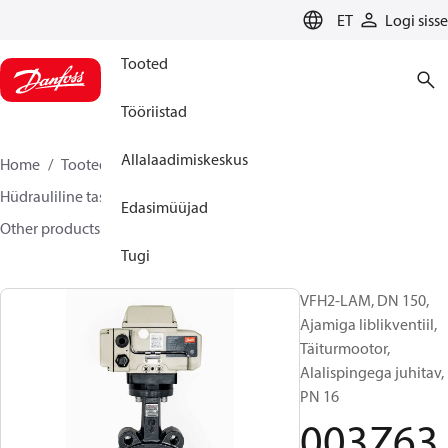
LANGUAGE
ET
Logi sisse
Tooted
Tööriistad
Allalaadimiskeskus
Home
Tooted
Climate Solutions for heating
Hüdrauliline tasakaalustamine ja reguleerimine
Edasimüüjad
Other products
Liblikventiilid
VFH2
003Z6381
Tugi
VFH2-LAM, DN 150,
Ajamiga liblikventiil,
Täiturmootor,
Alalispingega juhitav,
PN 16
003Z63