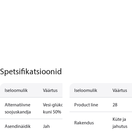
Spetsifikatsioonid
Iseloomulik
Väärtus
Iseloomulik
Väärtus
Alternatiivne
Vesi-glükool
Product line
28
soojuskandja
kuni 50%
Küte ja
Rakendus
Asendinäidik
Jah
jahutus