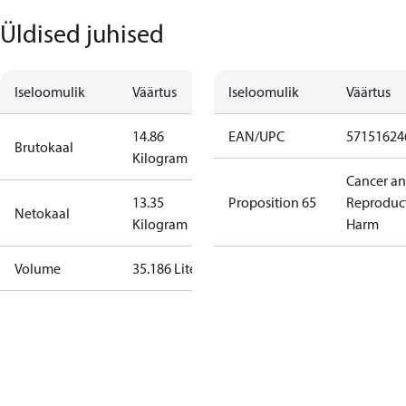
Üldised juhised
Iseloomulik
Väärtus
Iseloomulik
Väärtus
14.86
EAN/UPC
57151624
Brutokaal
Kilogram
Cancer a
13.35
Proposition 65
Reproduc
Netokaal
Kilogram
Harm
Volume
35.186 Liter