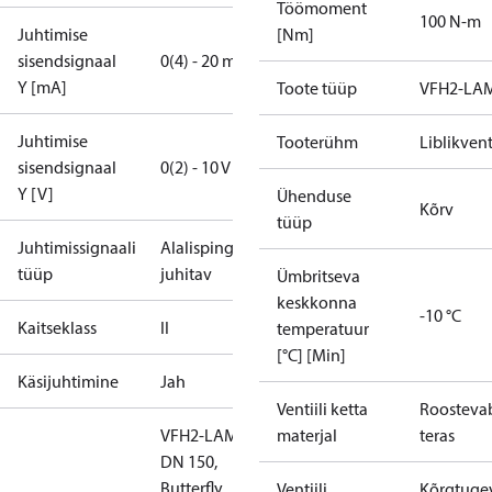
Töömoment
100 N-m
Juhtimise
[Nm]
sisendsignaal
0(4) - 20 mA
Y [mA]
Toote tüüp
VFH2-LA
Juhtimise
Tooterühm
Liblikvent
sisendsignaal
0(2) - 10 V
Y [V]
Ühenduse
Kõrv
tüüp
Juhtimissignaali
Alalispingega
tüüp
juhitav
Ümbritseva
keskkonna
-10 °C
Kaitseklass
II
temperatuur
[°C] [Min]
Käsijuhtimine
Jah
Ventiili ketta
Roosteva
VFH2-LAM
materjal
teras
DN 150,
Butterfly
Ventiili
Kõrgtuge