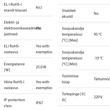
EL-i RoHS-i
6(c)
erandi klausel
Sisaldab
No
akusid
Elektri- ja
elektroonikaseadmete
Yes
Soojuskandja
jäätmed
temperatuur
95 °C
[°C] [Max]
ELi RoHS-
Yes with
vastavus
exemptions
Soojuskandja
temperatuur
-10 °C
Energiatarve
[°C] [Min]
25.0 W
[W]
Toimimise
Täiturmoo
Hiina RoHS-i
Yes with
tüüp
vastavus
exemptions
Toitepinge [V]
220 V
IP protection
AC
IP67
class