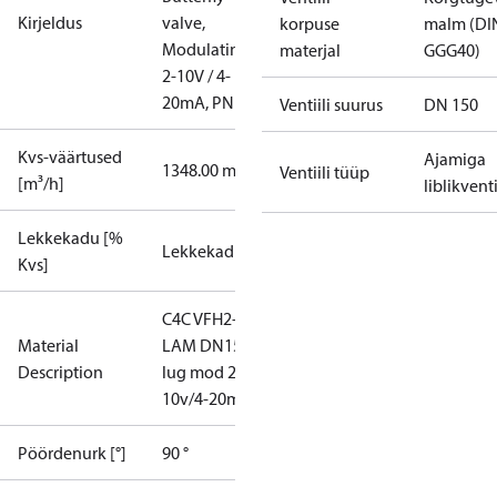
Kirjeldus
valve,
korpuse
malm (DI
Modulating
materjal
GGG40)
2-10V / 4-
20mA, PN16
Ventiili suurus
DN 150
Kvs-väärtused
Ajamiga
1348.00 m³/h
Ventiili tüüp
[m³/h]
liblikventi
Lekkekadu [%
Lekkekadu A
Kvs]
C4C VFH2-
Material
LAM DN150
Description
lug mod 2-
10v/4-20mA
Pöördenurk [°]
90 °