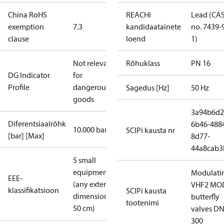
China RoHS
REACHi
Lead (CA
exemption
7.3
kandidaatainete
no. 7439-
clause
loend
1)
Not relevant
Rõhuklass
PN 16
DG Indicator
for
Profile
dangerous
Sagedus [Hz]
50 Hz
goods
3a94b6d2
Diferentsiaalrõhk
6b46-488
10.000 bar
SCIPi kausta nr
[bar] [Max]
8d77-
44a8cab3
5 small
equipment
Modulati
EEE-
(any external
VHF2 MO
klassifikatsioon
SCIPi kausta
dimension <
butterfly
tootenimi
50 cm)
valves DN
300