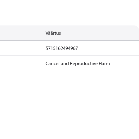
Väärtus
5715162494967
Cancer and Reproductive Harm