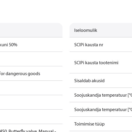
Iseloomulik
 kuni 50%
SCIPi kausta nr
SCIPi kausta tootenimi
 for dangerous goods
Sisaldab akusid
Soojuskandja temperatuur [°
Soojuskandja temperatuur [°C
Toimimise tüüp
50, Butterfly valve, Manual -