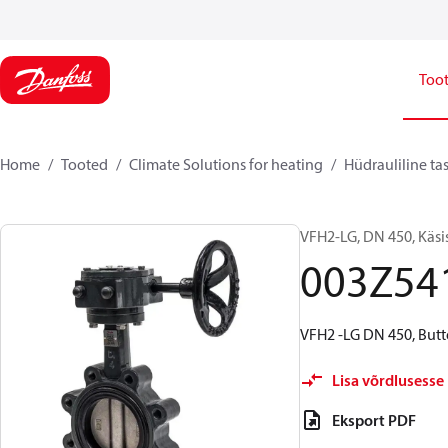
Too
Home
Tooted
Climate Solutions for heating
Hüdrauliline ta
VFH2-LG, DN 450, Käsis
003Z54
VFH2 -LG DN 450, Butt
Lisa võrdlusesse
Eksport PDF