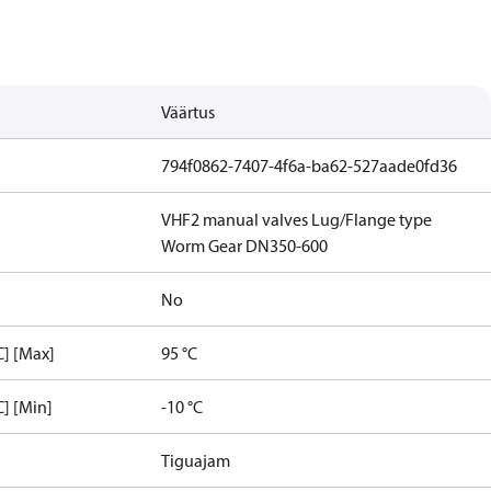
Väärtus
794f0862-7407-4f6a-ba62-527aade0fd36
VHF2 manual valves Lug/Flange type
Worm Gear DN350-600
No
C] [Max]
95 °C
] [Min]
-10 °C
Tiguajam