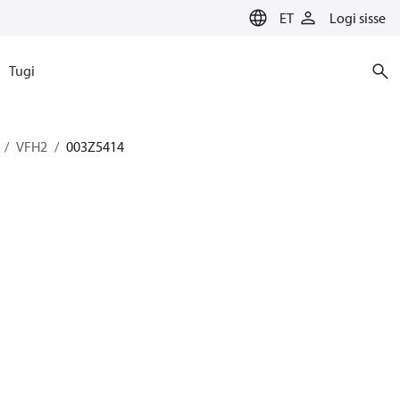
ET
Logi sisse
Tugi
VFH2
003Z5414