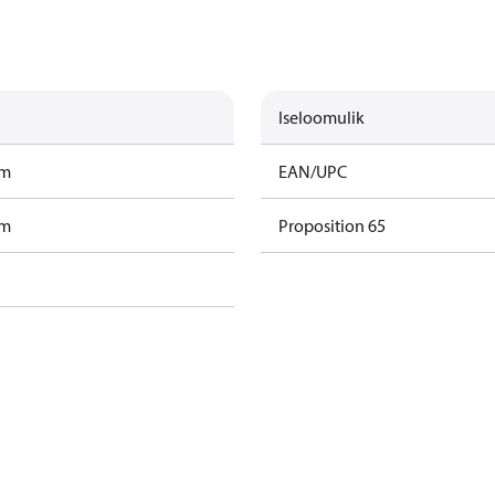
Iseloomulik
am
EAN/UPC
am
Proposition 65