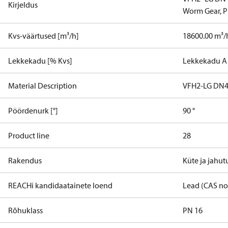
Kirjeldus
Worm Gear, 
Kvs-väärtused [m³/h]
18600.00 m³/
Lekkekadu [% Kvs]
Lekkekadu A
Material Description
VFH2-LG DN4
Pöördenurk [°]
90 °
Product line
28
Rakendus
Küte ja jahut
REACHi kandidaatainete loend
Lead (CAS no
Rõhuklass
PN 16