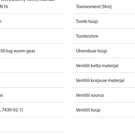
PN16
Töömoment [Nm]
h
Toote tüüp
Tooterühm
50 lug worm gear
Ühenduse tüüp
Ventiili ketta materjal
Ventiili korpuse materjal
us
Ventiili suurus
. 7439-92-1)
Ventiili tüüp