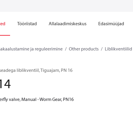
ted
Tööriistad
Allalaadimiskeskus
Edasimüüjad
sakaalustamine ja reguleerimine
Other products
Liblikventiilid
eadega liblikventiil, Tiguajam, PN 16
14
erfly valve, Manual - Worm Gear, PN16