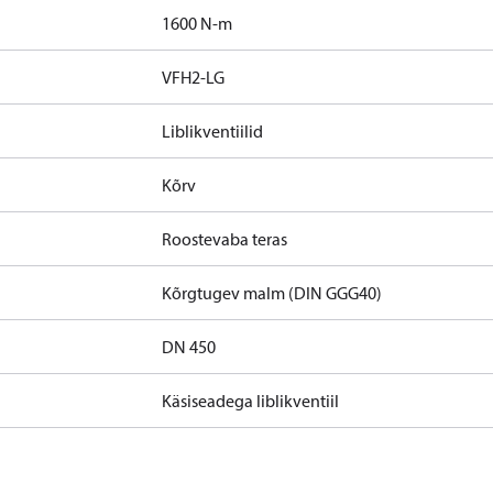
1600 N-m
VFH2-LG
Liblikventiilid
Kõrv
Roostevaba teras
Kõrgtugev malm (DIN GGG40)
DN 450
Käsiseadega liblikventiil