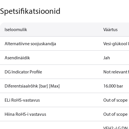
Spetsifikatsioonid
Iseloomulik
Väärtus
Alternatiivne soojuskandja
Vesi-glükool
Asendinäidik
Jah
DG Indicator Profile
Not relevant
Diferentsiaalrõhk [bar] [Max]
16.000 bar
ELi RoHS-vastavus
Out of scope
Hiina RoHS-i vastavus
Out of scope
VFH2 -LG DN 4