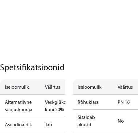
Spetsifikatsioonid
Iseloomulik
Väärtus
Iseloomulik
Väärtus
Alternatiivne
Vesi-glükool
Rõhuklass
PN 16
soojuskandja
kuni 50%
Sisaldab
No
Asendinäidik
Jah
akusid