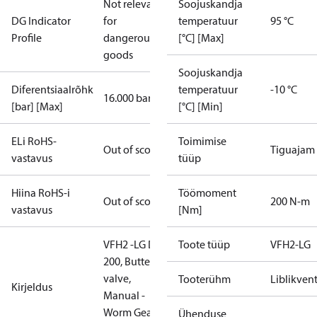
Not relevant
Soojuskandja
DG Indicator
for
temperatuur
95 °C
Profile
dangerous
[°C] [Max]
goods
Soojuskandja
Diferentsiaalrõhk
temperatuur
-10 °C
16.000 bar
[bar] [Max]
[°C] [Min]
ELi RoHS-
Toimimise
Out of scope
Tiguajam
vastavus
tüüp
Hiina RoHS-i
Töömoment
Out of scope
200 N-m
vastavus
[Nm]
VFH2 -LG DN
Toote tüüp
VFH2-LG
200, Butterfly
valve,
Tooterühm
Liblikvent
Kirjeldus
Manual -
Worm Gear,
Ühenduse