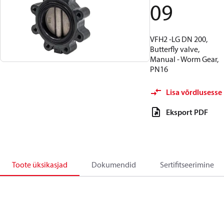
09
VFH2 -LG DN 200,
Butterfly valve,
Manual - Worm Gear,
PN16
Lisa võrdlusesse
Eksport PDF
Toote üksikasjad
Dokumendid
Sertifitseerimine