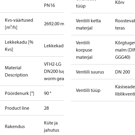
Kõrv
PN16
tüüp
Kvs-väärtused
Ventiili ketta
Roosteva
2692.00 m³/h
[m³/h]
materjal
teras
Lekkekadu [%
Ventiili
Kõrgtuge
Lekkekadu A
Kvs]
korpuse
malm (DI
materjal
GGG40)
VFH2-LG
Material
DN200 lug
Ventiili suurus
DN 200
Description
worm gear
Käsisead
Ventiili tüüp
Pöördenurk [°]
90 °
liblikventi
Product line
28
Küte ja
Rakendus
jahutus