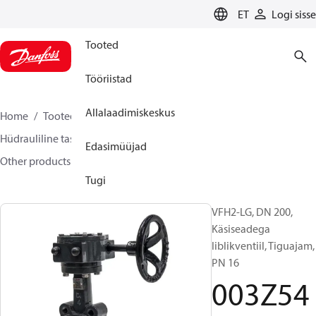
LANGUAGE
ET
Logi sisse
Tooted
Tööriistad
Allalaadimiskeskus
Home
Tooted
Climate Solutions for heating
Hüdrauliline tasakaalustamine ja reguleerimine
Edasimüüjad
Other products
Liblikventiilid
VFH2
003Z5409
Tugi
VFH2-LG, DN 200,
Käsiseadega
liblikventiil, Tiguajam,
PN 16
003Z54