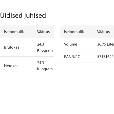
Üldised juhised
Iseloomulik
Väärtus
Iseloomulik
Väärtus
24.3
Volume
36.75 Lite
Brutokaal
Kilogram
EAN/UPC
57151624
24.3
Netokaal
Kilogram