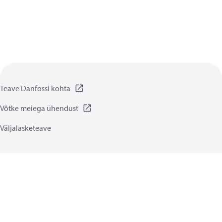
Teave Danfossi kohta
Võtke meiega ühendust
Väljalasketeave
Privaatsuspõhimõtted
Kasutamise tingimused
Üldised juhised
Küpsised