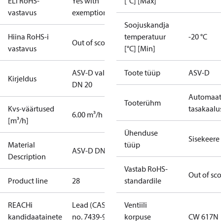
ELi RoHS-
Yes with
[°C] [Max]
vastavus
exemptions
Soojuskandja
Hiina RoHS-i
temperatuur
-20 °C
Out of scope
vastavus
[°C] [Min]
ASV-D valve
Toote tüüp
ASV-D
Kirjeldus
DN 20
Automaa
Tooterühm
Kvs-väärtused
tasakaalu
6.00 m³/h
[m³/h]
Ühenduse
Sisekeere
Material
tüüp
ASV-D DN20
Description
Vastab RoHS-
Out of sc
Product line
28
standardile
REACHi
Lead (CAS
Ventiili
kandidaatainete
no. 7439-92-
korpuse
CW 617N