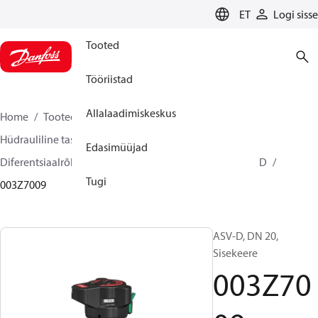
LANGUAGE
ET
Logi sisse
Tooted
Tööriistad
Allalaadimiskeskus
Home
Tooted
Climate Solutions for heating
Hüdrauliline tasakaalustamine ja reguleerimine
Edasimüüjad
Diferentsiaalrõhuregulaator
Partnerventiilid
ASV-D
Tugi
003Z7009
ASV-D, DN 20,
Sisekeere
003Z70