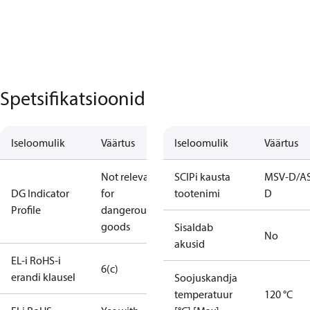
Spetsifikatsioonid
Iseloomulik
Väärtus
Iseloomulik
Väärtus
Not relevant
SCIPi kausta
MSV-D/A
DG Indicator
for
tootenimi
D
Profile
dangerous
goods
Sisaldab
No
akusid
EL-i RoHS-i
6(c)
erandi klausel
Soojuskandja
temperatuur
120 °C