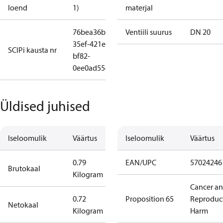
loend
1)
materjal
76bea36b-
Ventiili suurus
DN 20
35ef-421e-
SCIPi kausta nr
bf82-
0ee0ad554e3f
Üldised juhised
Iseloomulik
Väärtus
Iseloomulik
Väärtus
0.79
EAN/UPC
57024246
Brutokaal
Kilogram
Cancer a
0.72
Proposition 65
Reproduc
Netokaal
Kilogram
Harm