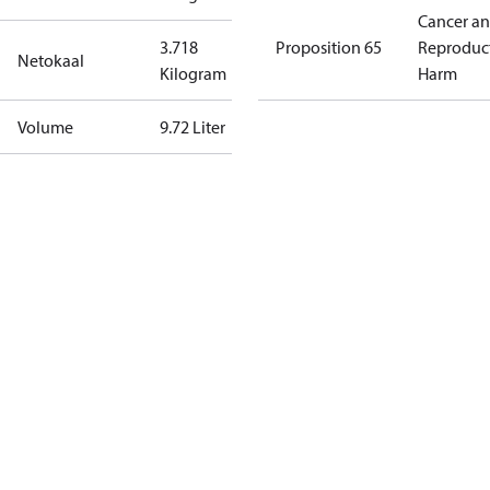
Cancer a
3.718
Proposition 65
Reproduc
Netokaal
Kilogram
Harm
Volume
9.72 Liter