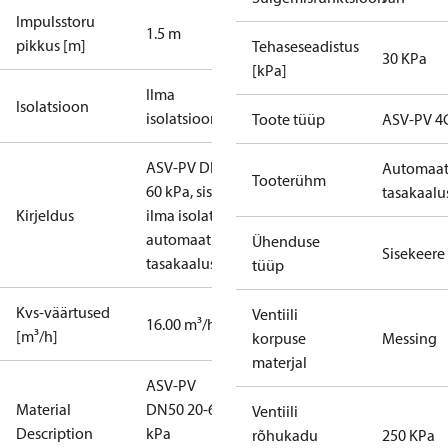
Impulsstoru
1.5 m
pikkus [m]
Tehaseseadistus
30 KPa
[kPa]
Ilma
Isolatsioon
isolatsioonita
Toote tüüp
ASV-PV 4
ASV-PV DN 50, 20-
Automaa
Tooterühm
60 kPa, sisekeere,
tasakaalu
Kirjeldus
ilma isolatsioonita,
automaatne
Ühenduse
Sisekeere
tasakaalustusventiil
tüüp
Kvs-väärtused
Ventiili
16.00 m³/h
[m³/h]
korpuse
Messing
materjal
ASV-PV
Material
DN50 20-60
Ventiili
Description
kPa
rõhukadu
250 KPa