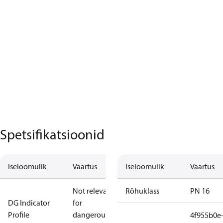
Spetsifikatsioonid
Iseloomulik
Väärtus
Iseloomulik
Väärtus
Not relevant
Rõhuklass
PN 16
DG Indicator
for
Profile
dangerous
4f955b0e