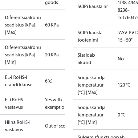
goods
1f38-4945
SCIPi kausta nr
8238-
Diferentsiaalrõhu
1c1c6037
seadistus [kPa]
60 KPa
[Max]
SCIPi kausta
"ASV-PV 
tootenimi
15 - 50"
Diferentsiaalrõhu
seadistus [kPa]
20 KPa
Sisaldab
No
[Min]
akusid
EL-i RoHS-i
Soojuskandja
6(c)
erandi klausel
temperatuur
120 °C
[°C] [Max]
ELi RoHS-
Yes with
vastavus
exemptions
Soojuskandja
temperatuur
0 °C
Hiina RoHS-i
[°C] [Min]
Out of scope
vastavus
Sulgemisfunktsioon
Jah