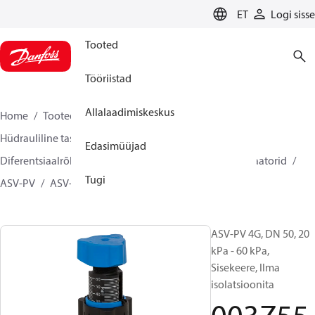
LANGUAGE
ET
Logi sisse
Tooted
Tööriistad
Allalaadimiskeskus
Home
Tooted
Climate Solutions for heating
Hüdrauliline tasakaalustamine ja reguleerimine
Edasimüüjad
Diferentsiaalrõhuregulaator
Diferentsiaalrõhuregulaatorid
Tugi
ASV-PV
ASV-PV 4 gen
003Z5546
ASV-PV 4G, DN 50, 20
kPa - 60 kPa,
Sisekeere, Ilma
isolatsioonita