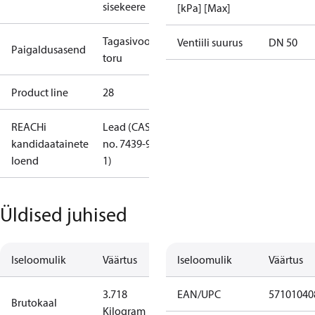
sisekeere
[kPa] [Max]
Tagasivoolu
Ventiili suurus
DN 50
Paigaldusasend
toru
Product line
28
REACHi
Lead (CAS
kandidaatainete
no. 7439-92-
loend
1)
Üldised juhised
Iseloomulik
Väärtus
Iseloomulik
Väärtus
3.718
EAN/UPC
57101040
Brutokaal
Kilogram