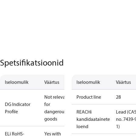
Spetsifikatsioonid
Iseloomulik
Väärtus
Iseloomulik
Väärtus
Not relevant
Product line
28
DG Indicator
for
Profile
dangerous
REACHi
Lead (CA
goods
kandidaatainete
no. 7439-
loend
1)
ELi RoHS-
Yes with