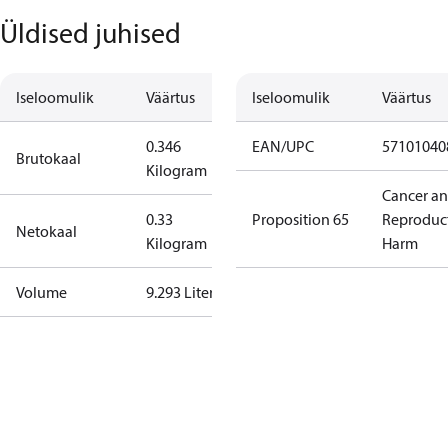
Üldised juhised
Iseloomulik
Väärtus
Iseloomulik
Väärtus
0.346
EAN/UPC
57101040
Brutokaal
Kilogram
Cancer a
0.33
Proposition 65
Reproduc
Netokaal
Kilogram
Harm
Volume
9.293 Liter