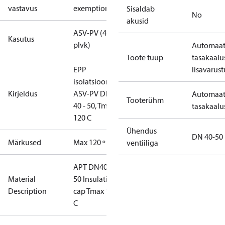
vastavus
exemptions
Sisaldab
No
akusid
ASV-PV (4.
Kasutus
plvk)
Automaat
Toote tüüp
tasakaalu
EPP
lisavarust
isolatsioon
Kirjeldus
ASV-PV DN
Automaa
Tooterühm
40 - 50, Tmax
tasakaalu
120 C
Ühendus
DN 40-50
Märkused
Max 120 º C
ventiiliga
APT DN40-
Material
50 Insulation
Description
cap Tmax 120
C