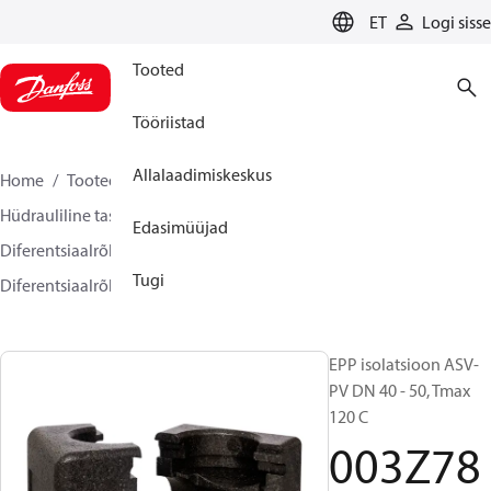
LANGUAGE
ET
Logi sisse
Tooted
Tööriistad
Allalaadimiskeskus
Home
Tooted
Climate Solutions for heating
Hüdrauliline tasakaalustamine ja reguleerimine
Edasimüüjad
Diferentsiaalrõhuregulaator
Tugi
Diferentsiaalrõhuregulaatori lisavarustus
003Z7804
EPP isolatsioon ASV-
PV DN 40 - 50, Tmax
120 C
003Z78