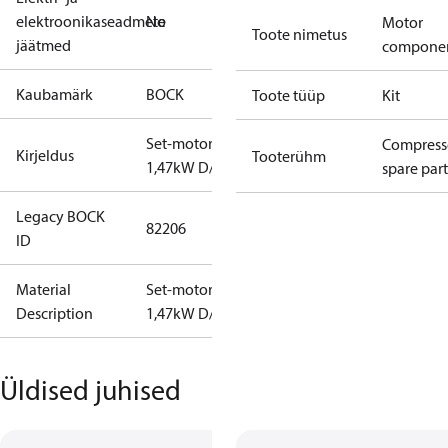
elektroonikaseadmete
No
Motor
Toote nimetus
jäätmed
compone
Kaubamärk
BOCK
Toote tüüp
Kit
Set-motor
Compress
Kirjeldus
Tooterühm
1,47kW D/S
spare part
Legacy BOCK
82206
ID
Material
Set-motor
Description
1,47kW D/S
Üldised juhised