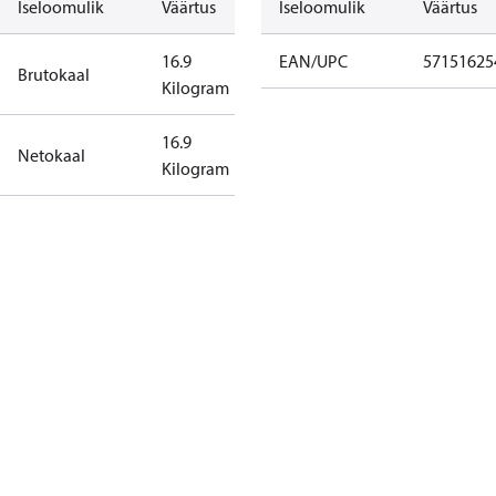
Iseloomulik
Väärtus
Iseloomulik
Väärtus
16.9
EAN/UPC
57151625
Brutokaal
Kilogram
16.9
Netokaal
Kilogram