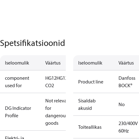
Spetsifikatsioonid
Iseloomulik
Väärtus
Iseloomulik
Väärtus
component
HG12
HG12
Danfoss
Product line
used for
CO2
BOCK®
Not relevant
Sisaldab
No
DG Indicator
for
akusid
Profile
dangerous
goods
230/400V
Toiteallikas
60Hz
Elektri- ja