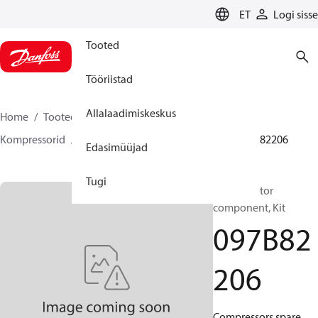
LANGUAGE
ET
Logi sisse
Tooted
Tööriistad
Allalaadimiskeskus
Home
Tooted
Climate Solutions for heating
Kompressorid
BOCK varuosad ja lisavarustus
097B82206
Edasimüüjad
Tugi
BOCK, Motor
component, Kit
097B82
206
Compressors spare