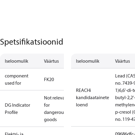
Spetsifikatsioonid
Iseloomulik
Väärtus
Iseloomulik
Väärtus
component
Lead (CA
FK20
used for
no. 7439-
REACHi
1)
6,6'-di-t
kandidaatainete
butyl-2,2'
Not relevant
loend
methylen
DG Indicator
for
p-cresol 
Profile
dangerous
no. 119-4
goods
09686dfc-
Elektri- ja