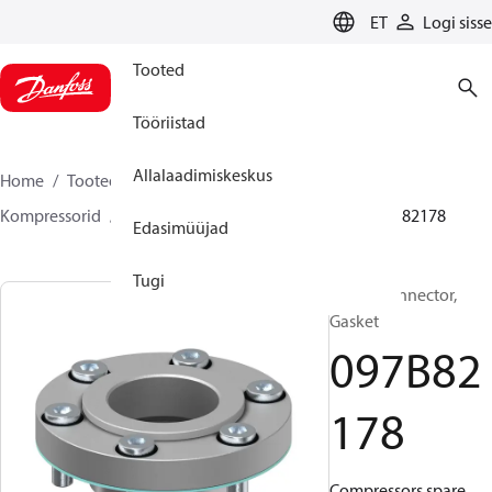
LANGUAGE
ET
Logi sisse
Tooted
Tööriistad
Allalaadimiskeskus
Home
Tooted
Climate Solutions for heating
Kompressorid
BOCK varuosad ja lisavarustus
097B82178
Edasimüüjad
Tugi
BOCK, Connector,
Gasket
097B82
178
Compressors spare