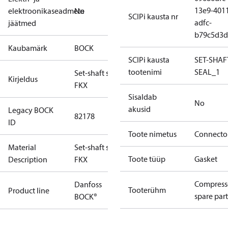
13e9-401
elektroonikaseadmete
No
SCIPi kausta nr
adfc-
jäätmed
b79c5d3d
Kaubamärk
BOCK
SCIPi kausta
SET-SHAF
tootenimi
SEAL_1
Set-shaft seal
Kirjeldus
FKX
Sisaldab
No
akusid
Legacy BOCK
82178
ID
Toote nimetus
Connecto
Material
Set-shaft seal
Toote tüüp
Gasket
Description
FKX
Compress
Danfoss
Tooterühm
Product line
spare part
BOCK®