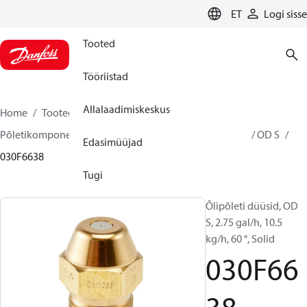
LANGUAGE
ET
Logi sisse
Tooted
Tööriistad
Allalaadimiskeskus
Home
Tooted
Climate Solutions for heating
Põletikomponendid
Õlipõleti düüsid
OD B / OD H / OD S
Edasimüüjad
030F6638
Tugi
Õlipõleti düüsid, OD
S, 2.75 gal/h, 10.5
kg/h, 60 °, Solid
030F66