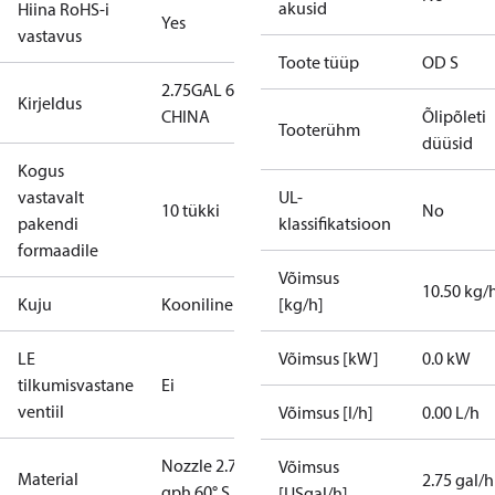
akusid
Hiina RoHS-i
Yes
vastavus
Toote tüüp
OD S
2.75GAL 60S
Kirjeldus
CHINA
Õlipõleti
Tooterühm
düüsid
Kogus
vastavalt
UL-
10 tükki
No
pakendi
klassifikatsioon
formaadile
Võimsus
10.50 kg/
Kuju
Kooniline
[kg/h]
LE
Võimsus [kW]
0.0 kW
tilkumisvastane
Ei
ventiil
Võimsus [l/h]
0.00 L/h
Nozzle 2.75
Võimsus
Material
2.75 gal/h
gph 60° S
[USgal/h]