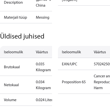
Description
China
Materjali tüüp
Messing
Üldised juhised
Iseloomulik
Väärtus
Iseloomulik
Väärtus
0.035
EAN/UPC
57024250
Brutokaal
Kilogram
Cancer a
0.034
Proposition 65
Reproduc
Netokaal
Kilogram
Harm
Volume
0.024 Liter