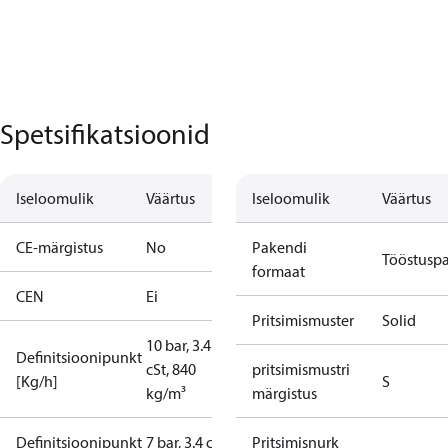
Spetsifikatsioonid
Iseloomulik
Väärtus
Iseloomulik
Väärtus
CE-märgistus
No
Pakendi
Tööstusp
formaat
CEN
Ei
Pritsimismuster
Solid
10 bar, 3.4
Definitsioonipunkt
cSt, 840
pritsimismustri
[Kg/h]
S
kg/m³
märgistus
Definitsioonipunkt
7 bar, 3.4 cSt,
Pritsimisnurk