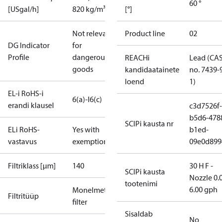
60 °
[USgal/h]
820 kg/m³
[°]
Not relevant
Product line
02
DG Indicator
for
Profile
dangerous
REACHi
Lead (CA
goods
kandidaatainete
no. 7439-
loend
1)
EL-i RoHS-i
6(a)-I
6(c)
erandi klausel
c3d7526f-
b5d6-478
SCIPi kausta nr
ELi RoHS-
Yes with
b1ed-
vastavus
exemptions
09e0d899
Filtriklass [µm]
140
30 H F -
SCIPi kausta
Nozzle 0.
tootenimi
6.00 gph
Monelmetall
Filtritüüp
filter
Sisaldab
No