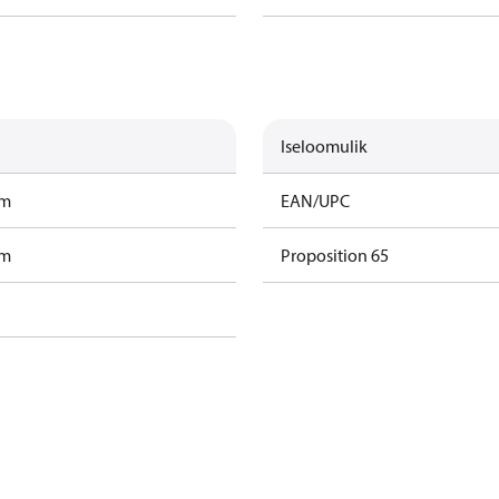
Iseloomulik
am
EAN/UPC
am
Proposition 65