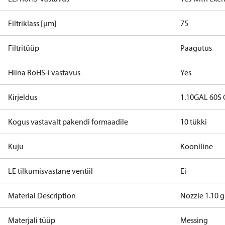
Filtriklass [µm]
75
Filtritüüp
Paagutus
Hiina RoHS-i vastavus
Yes
Kirjeldus
1.10GAL 60S
Kogus vastavalt pakendi formaadile
10 tükki
Kuju
Kooniline
LE tilkumisvastane ventiil
Ei
Material Description
Nozzle 1.10 g
Materjali tüüp
Messing