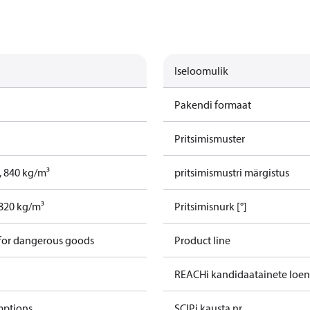
Iseloomulik
Pakendi formaat
Pritsimismuster
t, 840 kg/m³
pritsimismustri märgistus
, 820 kg/m³
Pritsimisnurk [°]
 for dangerous goods
Product line
REACHi kandidaatainete loe
mptions
SCIPi kausta nr