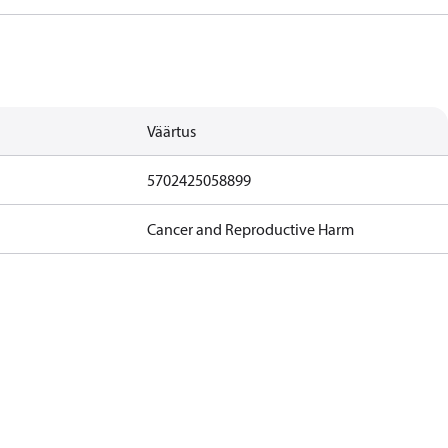
Väärtus
5702425058899
Cancer and Reproductive Harm