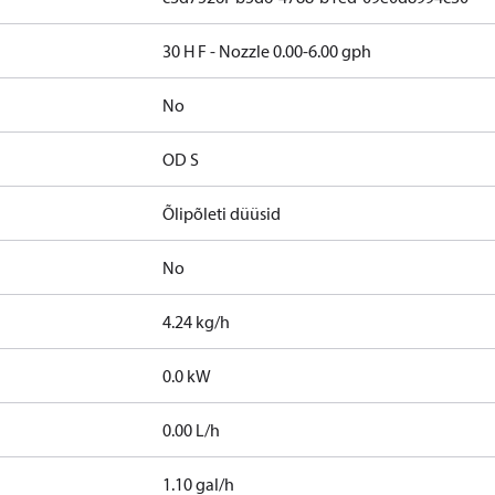
30 H F - Nozzle 0.00-6.00 gph
No
OD S
Õlipõleti düüsid
No
4.24 kg/h
0.0 kW
0.00 L/h
1.10 gal/h