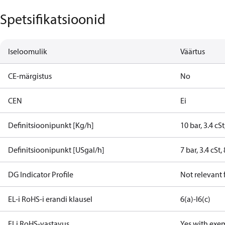
Spetsifikatsioonid
Iseloomulik
Väärtus
CE-märgistus
No
CEN
Ei
Definitsioonipunkt [Kg/h]
10 bar, 3.4 cS
Definitsioonipunkt [USgal/h]
7 bar, 3.4 cSt
DG Indicator Profile
Not relevant
EL-i RoHS-i erandi klausel
6(a)-I
6(c)
ELi RoHS-vastavus
Yes with exe