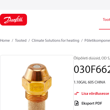
Too
Home
Tooted
Climate Solutions for heating
Põletikompone
Õlipõleti düüsid, OD S, 
030F66
1.10GAL 60S CHINA
Lisa võrdlusesse
Eksport PDF