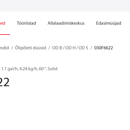
ted
Tööriistad
Allalaadimiskeskus
Edasimüüjad
ndid
Õlipõleti düüsid
OD B / OD H / OD S
030F6622
1.1 gal/h, 4.24 kg/h, 60 °, Solid
22