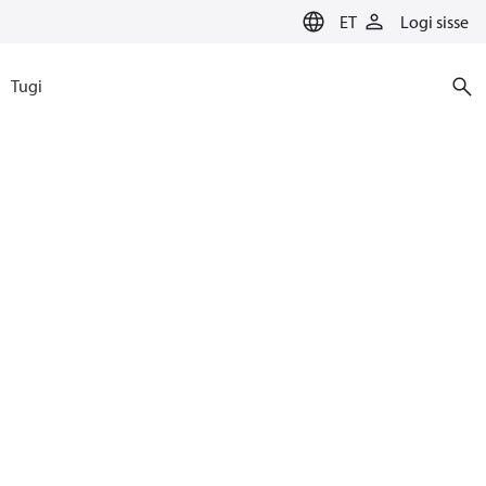
ET
Logi sisse
Tugi