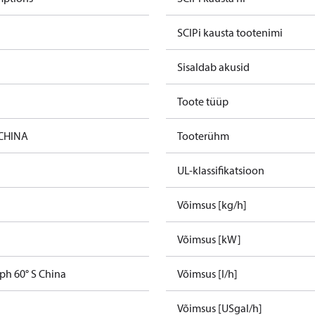
SCIPi kausta tootenimi
Sisaldab akusid
Toote tüüp
 CHINA
Tooterühm
UL-klassifikatsioon
Võimsus [kg/h]
Võimsus [kW]
ph 60° S China
Võimsus [l/h]
Võimsus [USgal/h]