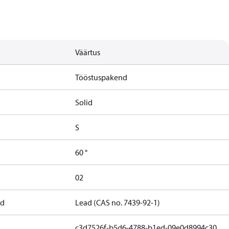
Väärtus
Tööstuspakend
Solid
S
60 °
02
nd
Lead (CAS no. 7439-92-1)
c3d7526f-b5d6-4788-b1ed-09e0d8994c30