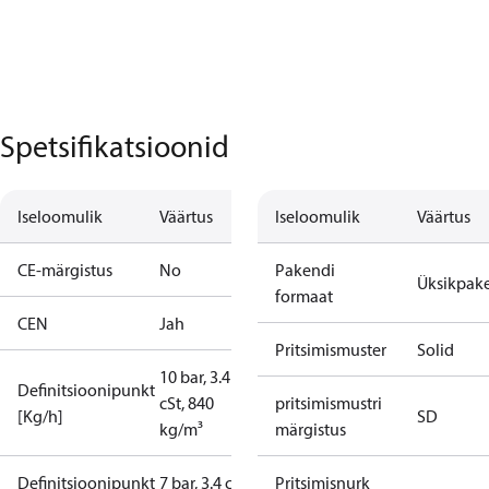
Spetsifikatsioonid
Iseloomulik
Väärtus
Iseloomulik
Väärtus
CE-märgistus
No
Pakendi
Üksikpak
formaat
CEN
Jah
Pritsimismuster
Solid
10 bar, 3.4
Definitsioonipunkt
cSt, 840
pritsimismustri
[Kg/h]
SD
kg/m³
märgistus
Definitsioonipunkt
7 bar, 3.4 cSt,
Pritsimisnurk