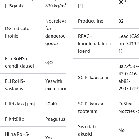
80 °
[USgal/h]
820 kg/m³
[°]
Not relevant
Product line
02
DG Indicator
for
Profile
dangerous
REACHi
Lead (CA
goods
kandidaatainete
no. 7439-
loend
1)
EL-i RoHS-i
6(c)
erandi klausel
8a22f537-
43f0-416f
SCIPi kausta nr
ELi RoHS-
Yes with
ab83-
vastavus
exemptions
2907fb191
Filtriklass [µm]
30-40
SCIPi kausta
D-Steel
tootenimi
Nozzles -
Filtritüüp
Paagutus
Sisaldab
No
akusid
Hiina RoHS-i
Yes