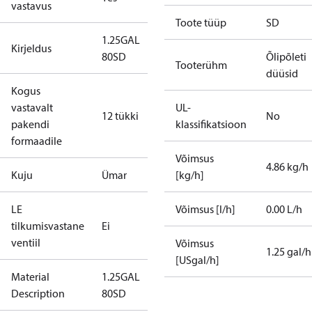
vastavus
Toote tüüp
SD
1.25GAL
Kirjeldus
80SD
Õlipõleti
Tooterühm
düüsid
Kogus
vastavalt
UL-
12 tükki
No
pakendi
klassifikatsioon
formaadile
Võimsus
4.86 kg/h
Kuju
Ümar
[kg/h]
LE
Võimsus [l/h]
0.00 L/h
tilkumisvastane
Ei
ventiil
Võimsus
1.25 gal/h
[USgal/h]
Material
1.25GAL
Description
80SD