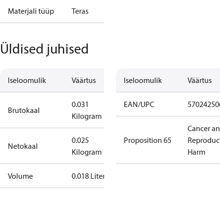
Materjali tüüp
Teras
Üldised juhised
Iseloomulik
Väärtus
Iseloomulik
Väärtus
0.031
EAN/UPC
57024250
Brutokaal
Kilogram
Cancer a
0.025
Proposition 65
Reproduc
Netokaal
Kilogram
Harm
Volume
0.018 Liter