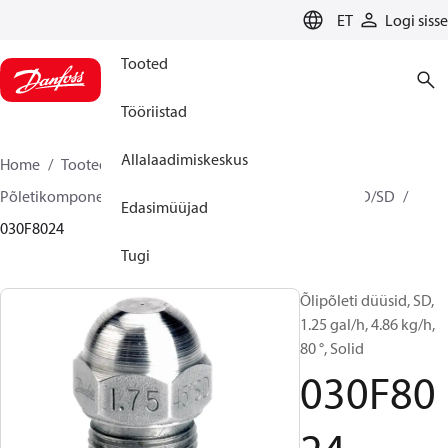
LANGUAGE
ET
Logi sisse
Tooted
Tööriistad
Allalaadimiskeskus
Home
Tooted
Climate Solutions for heating
Põletikomponendid
Õlipõleti düüsid
HFD/HD, SFD/SD
Edasimüüjad
030F8024
Tugi
Õlipõleti düüsid, SD,
1.25 gal/h, 4.86 kg/h,
80 °, Solid
030F80