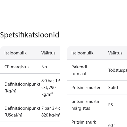
Spetsifikatsioonid
Iseloomulik
Väärtus
Iseloomulik
Väärtus
CE-märgistus
No
Pakendi
Tööstusp
formaat
8.0 bar, 1.65
Definitsioonipunkt
cSt, 790
Pritsimismuster
Solid
[Kg/h]
kg/m³
pritsimismustri
ES
Definitsioonipunkt
7 bar, 3.4 cSt,
märgistus
[USgal/h]
820 kg/m³
Pritsimisnurk
60 °