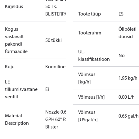
Kirjeldus
50 TK.
BLISTERPAKEND
Toote tüüp
ES
Kogus
Õlipõleti
Tooterühm
vastavalt
düüsid
50 tükki
pakendi
formaadile
UL-
No
klassifikatsioon
Kuju
Kooniline
Võimsus
1.95 kg/h
LE
[kg/h]
tilkumisvastane
Ei
ventiil
Võimsus [l/h]
0.00 L/h
Nozzle 0.65
Võimsus
Material
0.65 gal/h
GPH 60° ES
[USgal/h]
Description
Blister