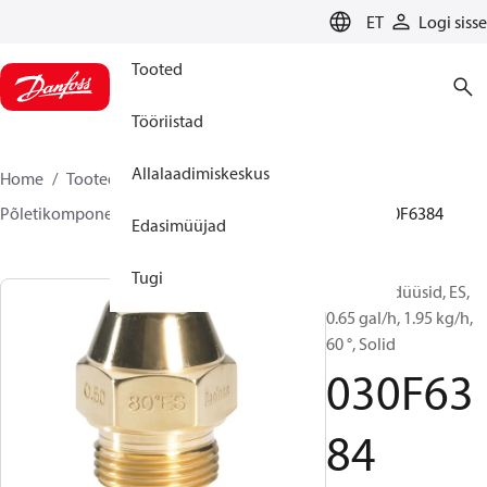
LANGUAGE
ET
Logi sisse
Tooted
Tööriistad
Allalaadimiskeskus
Home
Tooted
Climate Solutions for heating
Põletikomponendid
Õlipõleti düüsid
EH/ES
030F6384
Edasimüüjad
Tugi
Õlipõleti düüsid, ES,
0.65 gal/h, 1.95 kg/h,
60 °, Solid
030F63
84