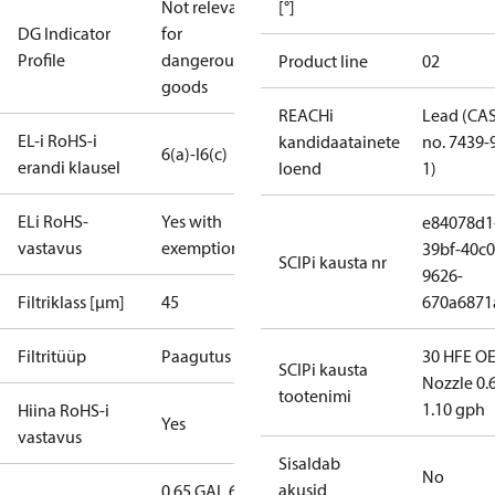
Not relevant
[°]
DG Indicator
for
Profile
dangerous
Product line
02
goods
REACHi
Lead (CA
EL-i RoHS-i
kandidaatainete
no. 7439-
6(a)-I
6(c)
erandi klausel
loend
1)
ELi RoHS-
Yes with
e84078d1
vastavus
exemptions
39bf-40c0
SCIPi kausta nr
9626-
Filtriklass [µm]
45
670a6871
Filtritüüp
Paagutus
30 HFE OE
SCIPi kausta
Nozzle 0.
tootenimi
1.10 gph
Hiina RoHS-i
Yes
vastavus
Sisaldab
No
akusid
0.65 GAL 60° ES -