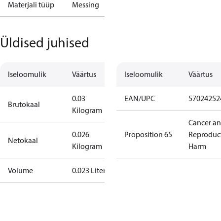
Materjali tüüp
Messing
Üldised juhised
Iseloomulik
Väärtus
Iseloomulik
Väärtus
0.03
EAN/UPC
57024252
Brutokaal
Kilogram
Cancer a
0.026
Proposition 65
Reproduc
Netokaal
Kilogram
Harm
Volume
0.023 Liter