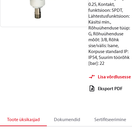
0.25, Kontakt,
funktsioon: SPDT,
Lähtestusfunktsioon:
Käsitsi min.,
Rõhuühenduse tüüp:
G, Rõhuühenduse
mõõt: 3/8, Rõhk
sise/välis: Isane,
Korpuse standard IP:
IP54, Suurim töörõhk
[bar]: 22
Lisa võrdlusesse
Eksport PDF
Toote üksikasjad
Dokumendid
Sertifitseerimine