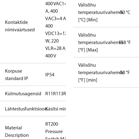
400 V
AC1=10
Välisõhu
A, 400
temperatuurivahemik
-50 °C
V
AC3=4 A,
[°C] [Min]
Kontaktide
400
nimiväärtused
V
DC13=12
Välisõhu
W, 220
temperatuurivahemik
158 °F
V
LR=28 A,
[°F] [Max]
400 V
Välisõhu
Korpuse
temperatuurivahemik
-58 °F
IP54
standard IP
[°F] [min]
Külmutusagensid
R11
R113
R12
R124
R134a
R22
R404A
R407A
R407
Lähtestusfunktsioon
Käsitsi min.
RT200
Material
Pressure
Description
Switch M/15