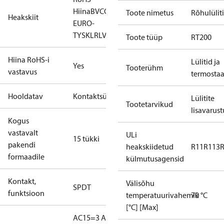
Hiina
BV
CCC
CE
DNV
EAC
GL
KR
LLC CDC
Toote nimetus
Rõhulüliti
Heakskiit
EURO-
TYSK
LR
LVD
NKK
RINA
RMRS
RoHS
TYSK
Toote tüüp
RT200
Hiina RoHS-i
Lülitid ja
Yes
Tooterühm
vastavus
termosta
Hooldatav
Kontaktsüsteemid
Lülitite
Tootetarvikud
lisavarust
Kogus
vastavalt
ULi
15 tükki
pakendi
heakskiidetud
R11
R113
formaadile
külmutusagensid
Kontakt,
Välisõhu
SPDT
funktsioon
temperatuurivahemik
70 °C
[°C] [Max]
AC15=3 A,