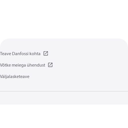
Teave Danfossi kohta
Võtke meiega ühendust
Väljalasketeave
Privaatsuspõhimõtted
Kasutamise tingimused
Üldised juhised
Küpsised