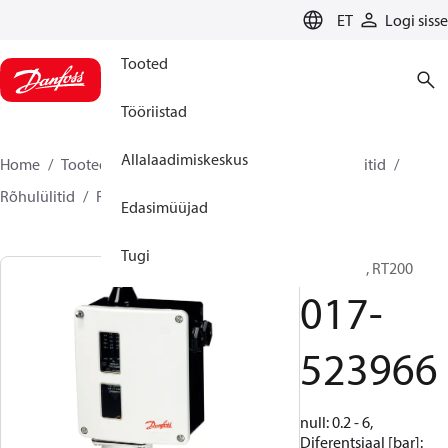
LANGUAGE
ET
Logi sisse
Tooted
Tööriistad
Allalaadimiskeskus
Home
Tooted
Climate Solutions for cooling
Lülitid
Rõhulülitid
RT
017-523966
Edasimüüjad
Tugi
Rõhulüliti, RT200
017-
523966
null: 0.2 - 6,
Diferentsiaal [bar]: