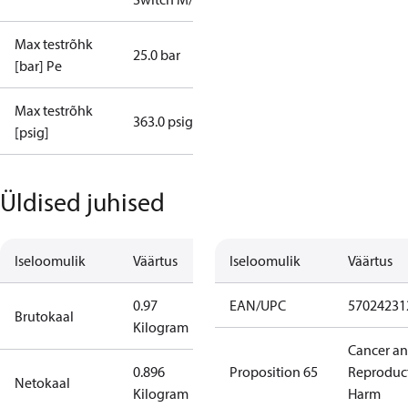
Max testrõhk
25.0 bar
[bar] Pe
Max testrõhk
363.0 psig
[psig]
Üldised juhised
Iseloomulik
Väärtus
Iseloomulik
Väärtus
0.97
EAN/UPC
57024231
Brutokaal
Kilogram
Cancer a
0.896
Proposition 65
Reproduc
Netokaal
Kilogram
Harm