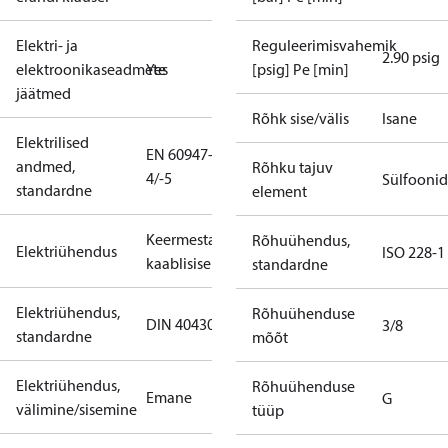
Elektri- ja
Reguleerimisvahemik
2.90 psig
elektroonikaseadmete
Yes
[psig] Pe [min]
jäätmed
Rõhk sise/välis
Isane
Elektrilised
EN 60947-
andmed,
Rõhku tajuv
4/-5
Sülfoonid
standardne
element
Keermestatud
Rõhuühendus,
Elektriühendus
ISO 228-1
kaablisisend
standardne
Elektriühendus,
Rõhuühenduse
DIN 40430
3/8
standardne
mõõt
Elektriühendus,
Rõhuühenduse
Emane
G
välimine/sisemine
tüüp