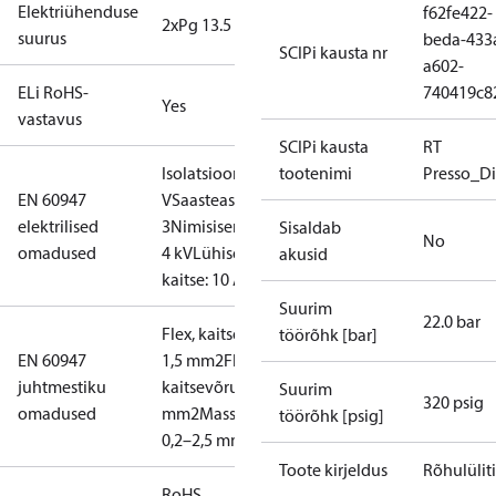
Elektriühenduse
f62fe422-
2xPg 13.5
suurus
beda-433
SCIPi kausta nr
a602-
ELi RoHS-
740419c8
Yes
vastavus
SCIPi kausta
RT
Isolatsioon: 400
tootenimi
Presso_Di
EN 60947
V
Saasteaste:
elektrilised
3
Nimisisendpinge:
Sisaldab
No
omadused
4 kV
Lühisekaitse,
akusid
kaitse: 10 A
Suurim
22.0 bar
Flex, kaitsevõrud: 0,2–
töörõhk [bar]
EN 60947
1,5 mm2
Flex,
juhtmestiku
kaitsevõrudeta: 0,2–2,5
Suurim
320 psig
omadused
mm2
Massiiv/keerutatud
töörõhk [psig]
0,2–2,5 mm2
Toote kirjeldus
Rõhulüliti
RoHS