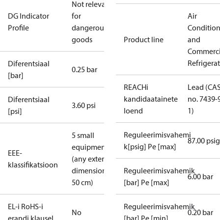
Not relevant
DG Indicator
for
Air
Profile
dangerous
Conditio
goods
Product line
and
Commerci
Refrigera
Diferentsiaal
0.25 bar
[bar]
REACHi
Lead (CA
kandidaatainete
no. 7439-
Diferentsiaal
3.60 psi
loend
1)
[psi]
Reguleerimisvahemi
5 small
87.00 psig
k[psig] Pe [max]
equipment
EEE-
(any external
klassifikatsioon
dimension <
Reguleerimisvahemik
6.00 bar
50 cm)
[bar] Pe [max]
EL-i RoHS-i
Reguleerimisvahemik
No
0.20 bar
erandi klausel
[bar] Pe [min]