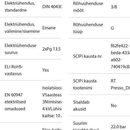
Elektriühendus,
Rõhuühenduse
DIN 40430
3/8
standardne
mõõt
Elektriühendus,
Rõhuühenduse
Emane
G
välimine/sisemine
tüüp
Elektriühenduse
f62fe422-
2xPg 13.5
suurus
beda-433
SCIPi kausta nr
a602-
ELi RoHS-
740419c8
Yes
vastavus
SCIPi kausta
RT
Isolatsioon: 400
tootenimi
Presso_Di
EN 60947
V
Saasteaste:
elektrilised
3
Nimisisendpinge:
Sisaldab
No
omadused
4 kV
Lühisekaitse,
akusid
kaitse: 10 A
Suurim
22.0 bar
Flex, kaitsevõrud: 0,2–