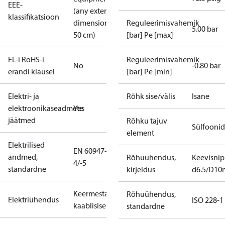
EEE-
(any external
klassifikatsioon
dimension <
Reguleerimisvahemik
5.00 bar
50 cm)
[bar] Pe [max]
EL-i RoHS-i
Reguleerimisvahemik
No
-0.80 bar
erandi klausel
[bar] Pe [min]
Elektri- ja
Rõhk sise/välis
Isane
elektroonikaseadmete
Yes
jäätmed
Rõhku tajuv
Sülfoonid
element
Elektrilised
EN 60947-
andmed,
Rõhuühendus,
Keevisnip
4/-5
standardne
kirjeldus
d6.5/D1
Keermestatud
Rõhuühendus,
Elektriühendus
ISO 228-1
kaablisisend
standardne