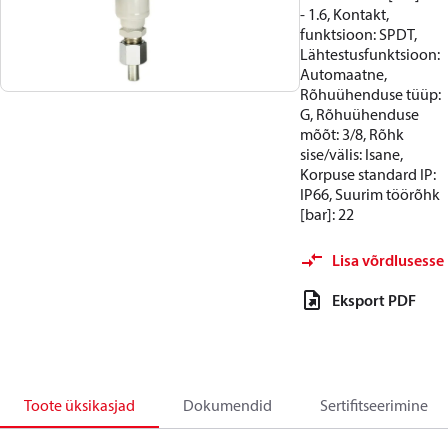
- 1.6, Kontakt,
funktsioon: SPDT,
Lähtestusfunktsioon:
Automaatne,
Rõhuühenduse tüüp:
G, Rõhuühenduse
mõõt: 3/8, Rõhk
sise/välis: Isane,
Korpuse standard IP:
IP66, Suurim töörõhk
[bar]: 22
Lisa võrdlusesse
Eksport PDF
Toote üksikasjad
Dokumendid
Sertifitseerimine