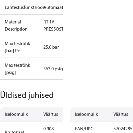
Lähtestusfunktsioon
Automaatne
Material
RT 1A
Description
PRESSOSTAAT
Max testrõhk
25.0 bar
[bar] Pe
Max testrõhk
363.0 psig
[psig]
Üldised juhised
Iseloomulik
Väärtus
Iseloomulik
Väärtus
0.908
EAN/UPC
57024285
Brutokaal