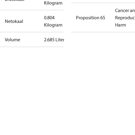
Kilogram
Cancer a
0.804
Proposition 65
Reproduc
Netokaal
Kilogram
Harm
Volume
2.685 Liter