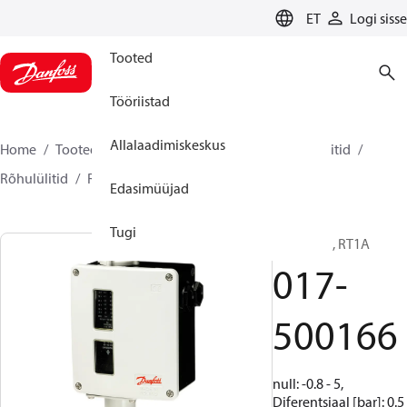
LANGUAGE
ET
Logi sisse
Tooted
Tööriistad
Allalaadimiskeskus
Home
Tooted
Climate Solutions for cooling
Lülitid
Rõhulülitid
RT
017-500166
Edasimüüjad
Tugi
Rõhulüliti, RT1A
017-
500166
null: -0.8 - 5,
Diferentsiaal [bar]: 0.5