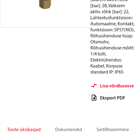
[bar]: 28, Väiksem
aktiv. rõhk [bar]: 22,
Lähtestusfunktsioon:
Automaatne, Kontakt,
funktsioon: SPST(NO),
Rõhuühenduse tüüp:
Otsmuhv,
Rõhuühenduse mõõt:
1/4 tolli,
Elektriühendus:
Kaabel, Korpuse
standard IP: IP65
Lisa võrdlusesse
Eksport PDF
Toote üksikasjad
Dokumendid
Sertifitseerimine