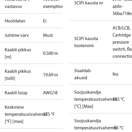
SCIPi kausta nr
vastavus
exemptions
abfe-
56ba718e
Hooldatav
Ei
ACB/LCB,
Cartridge
Juhtme värv
Must
SCIPi kausta
pressure
tootenimi
switch, fla
Kaabli pikkus
0.500 m
connecti
[m]
Sisaldab
Kaabli pikkus
No
19.69 in
akusid
[tolli]
Soojuskandja
Kaabli tüüp
AWG18
temperatuurivahemik
135 °C
[°C] [Max]
Keskmine
temperatuurivahemik
275 °F
Soojuskandja
[°F] [max]
temperatuurivahemik
-55 °C