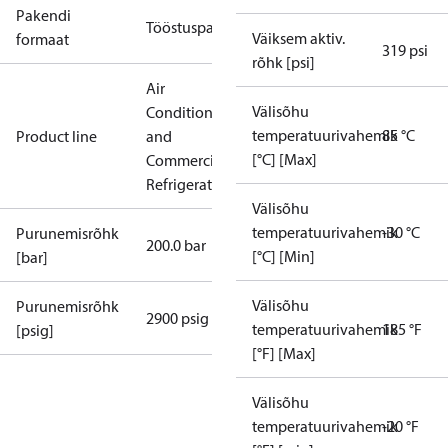
Pakendi
Tööstuspakend
Väiksem aktiv.
formaat
319 psi
rõhk [psi]
Air
Välisõhu
Conditioning
temperatuurivahemik
85 °C
Product line
and
[°C] [Max]
Commercial
Refrigeration
Välisõhu
temperatuurivahemik
-30 °C
Purunemisrõhk
200.0 bar
[°C] [Min]
[bar]
Välisõhu
Purunemisrõhk
2900 psig
temperatuurivahemik
185 °F
[psig]
[°F] [Max]
Välisõhu
temperatuurivahemik
-20 °F