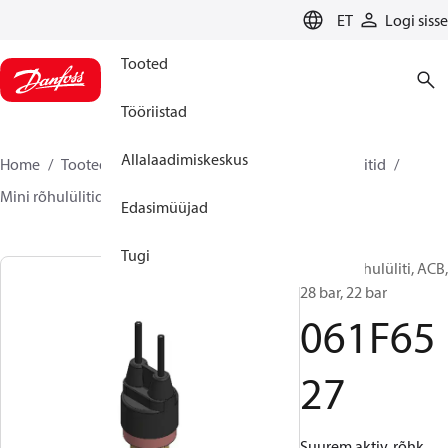
LANGUAGE
ET
Logi sisse
Tooted
Tööriistad
Allalaadimiskeskus
Home
Tooted
Climate Solutions for cooling
Lülitid
Mini rõhulülitid
ACB / CCB
061F6527
Edasimüüjad
Tugi
Kasseti rõhulüliti, ACB,
28 bar, 22 bar
061F65
27
Suurem aktiv. rõhk