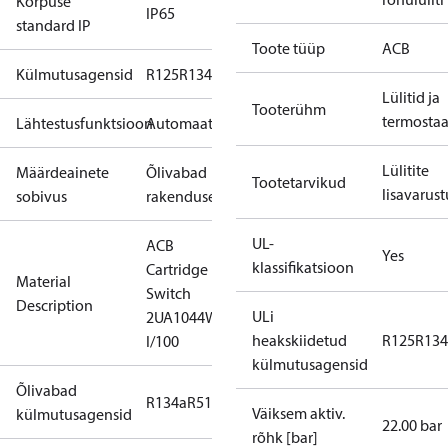
Korpuse
IP65
standard IP
Toote tüüp
ACB
Külmutusagensid
R125
R134a
R22
R404A
R407C
R407H
R410A
R43
Lülitid ja
Tooterühm
termosta
Lähtestusfunktsioon
Automaatne
Lülitite
Määrdeainete
Õlivabad
Tootetarvikud
lisavarust
sobivus
rakendused
UL-
ACB
Yes
klassifikatsioon
Cartridge
Material
Switch
Description
ULi
2UA1044W
heakskiidetud
R125
R134
I/100
külmutusagensid
Õlivabad
R134a
R513A
Väiksem aktiv.
külmutusagensid
22.00 bar
rõhk [bar]