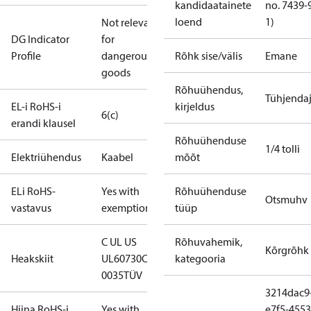
kandidaatainete
no. 7439-
loend
1)
Not relevant
DG Indicator
for
Profile
dangerous
Rõhk sise/välis
Emane
goods
Rõhuühendus,
Tühjenda
EL-i RoHS-i
kirjeldus
6(c)
erandi klausel
Rõhuühenduse
1/4 tolli
Elektriühendus
Kaabel
mõõt
ELi RoHS-
Yes with
Rõhuühenduse
Otsmuhv
vastavus
exemptions
tüüp
C UL US
Rõhuvahemik,
Kõrgrõhk
Heakskiit
UL60730
CE
kategooria
0035
TÜV
3214dac9
Hiina RoHS-i
Yes with
e7f5-4553