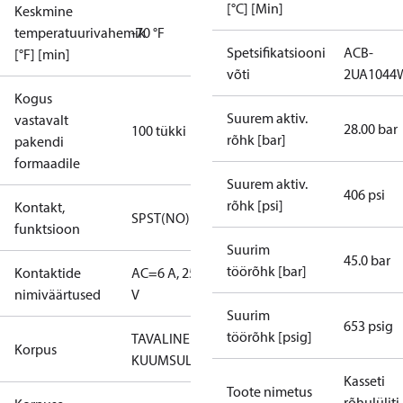
[°C] [Min]
Keskmine
temperatuurivahemik
-70 °F
Spetsifikatsiooni
ACB-
[°F] [min]
võti
2UA1044
Kogus
Suurem aktiv.
vastavalt
28.00 bar
100 tükki
rõhk [bar]
pakendi
formaadile
Suurem aktiv.
406 psi
rõhk [psi]
Kontakt,
SPST(NO)
funktsioon
Suurim
45.0 bar
töörõhk [bar]
Kontaktide
AC=6 A, 250
nimiväärtused
V
Suurim
653 psig
töörõhk [psig]
TAVALINE
Korpus
KUUMSULATUS
Kasseti
Toote nimetus
rõhulüliti