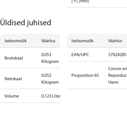
[°F] [min]
Üldised juhised
Iseloomulik
Väärtus
Iseloomulik
Väärtus
0.053
EAN/UPC
57024285
Brutokaal
Kilogram
Cancer a
0.052
Proposition 65
Reproduc
Netokaal
Kilogram
Harm
Volume
0.123 Liter