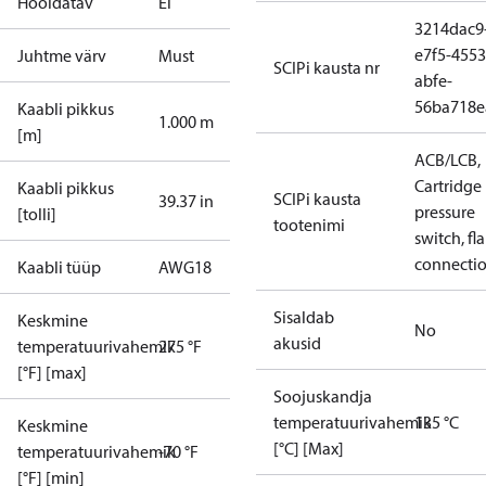
Hooldatav
Ei
3214dac9
e7f5-4553
Juhtme värv
Must
SCIPi kausta nr
abfe-
56ba718e
Kaabli pikkus
1.000 m
[m]
ACB/LCB,
Cartridge
Kaabli pikkus
SCIPi kausta
39.37 in
pressure
[tolli]
tootenimi
switch, fla
connecti
Kaabli tüüp
AWG18
Sisaldab
Keskmine
No
akusid
temperatuurivahemik
275 °F
[°F] [max]
Soojuskandja
temperatuurivahemik
135 °C
Keskmine
[°C] [Max]
temperatuurivahemik
-70 °F
[°F] [min]