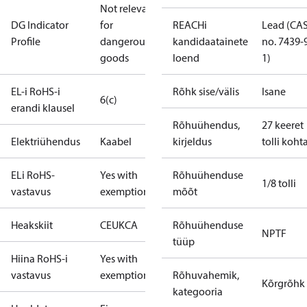
Not relevant
DG Indicator
for
REACHi
Lead (CA
Profile
dangerous
kandidaatainete
no. 7439-
goods
loend
1)
EL-i RoHS-i
Rõhk sise/välis
Isane
6(c)
erandi klausel
Rõhuühendus,
27 keeret
Elektriühendus
Kaabel
kirjeldus
tolli koht
ELi RoHS-
Yes with
Rõhuühenduse
1/8 tolli
vastavus
exemptions
mõõt
Heakskiit
CE
UKCA
Rõhuühenduse
NPTF
tüüp
Hiina RoHS-i
Yes with
vastavus
exemptions
Rõhuvahemik,
Kõrgrõhk
kategooria