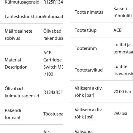
Külmutusagensid
R125
R134a
R22
R404A
R407C
R407H
R410A
R43
Kasseti
Toote nimetus
rõhulüliti
Lähtestusfunktsioon
Automaatne
Toote tüüp
ACB
Määrdeainete
Õlivabad
sobivus
rakendused
Lülitid ja
Tooterühm
termosta
ACB
Material
Cartridge
Lülitite
Description
Switch MB37
Tootetarvikud
lisavarust
I/100
Väiksem aktiv.
Õlivabad
20.00 bar
R134a
R513A
rõhk [bar]
külmutusagensid
Väiksem aktiv.
Pakendi
290 psi
Tööstuspakend
rõhk [psi]
formaat
Välisõhu
Air