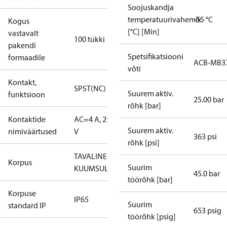
Soojuskandja
temperatuurivahemik
-55 °C
Kogus
[°C] [Min]
vastavalt
100 tükki
pakendi
Spetsifikatsiooni
formaadile
ACB-MB3
võti
Kontakt,
SPST(NC)
Suurem aktiv.
funktsioon
25.00 bar
rõhk [bar]
Kontaktide
AC=4 A, 250
Suurem aktiv.
nimiväärtused
V
363 psi
rõhk [psi]
TAVALINE
Korpus
Suurim
KUUMSULATUS
45.0 bar
töörõhk [bar]
Korpuse
IP65
Suurim
standard IP
653 psig
töörõhk [psig]