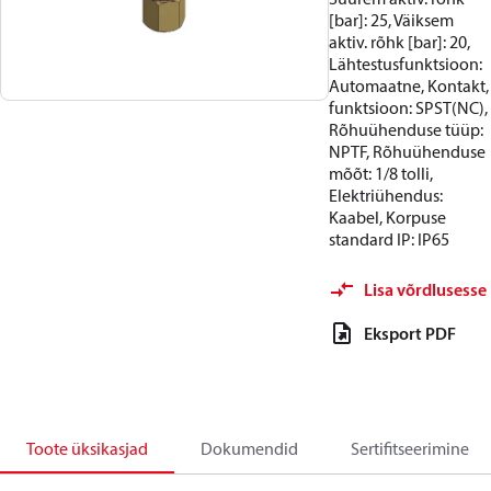
[bar]: 25, Väiksem
aktiv. rõhk [bar]: 20,
Lähtestusfunktsioon:
Automaatne, Kontakt,
funktsioon: SPST(NC),
Rõhuühenduse tüüp:
NPTF, Rõhuühenduse
mõõt: 1/8 tolli,
Elektriühendus:
Kaabel, Korpuse
standard IP: IP65
Lisa võrdlusesse
Eksport PDF
Toote üksikasjad
Dokumendid
Sertifitseerimine