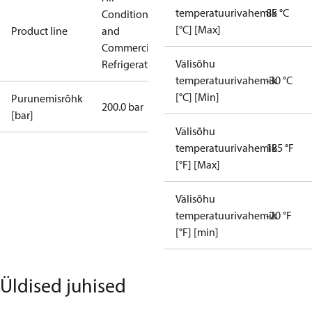
temperatuurivahemik
85 °C
Conditioning
[°C] [Max]
Product line
and
Commercial
Välisõhu
Refrigeration
temperatuurivahemik
-30 °C
[°C] [Min]
Purunemisrõhk
200.0 bar
[bar]
Välisõhu
temperatuurivahemik
185 °F
[°F] [Max]
Välisõhu
temperatuurivahemik
-20 °F
[°F] [min]
Üldised juhised