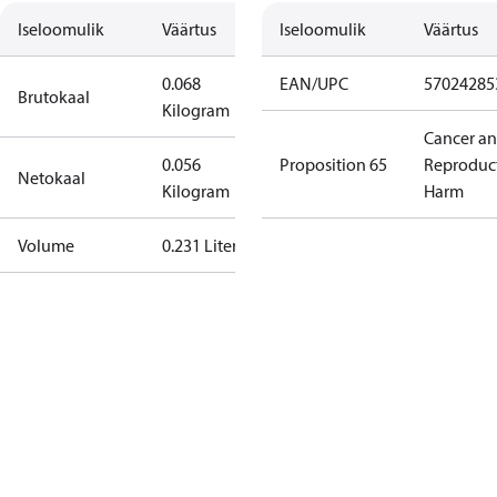
Iseloomulik
Väärtus
Iseloomulik
Väärtus
0.068
EAN/UPC
57024285
Brutokaal
Kilogram
Cancer a
0.056
Proposition 65
Reproduc
Netokaal
Kilogram
Harm
Volume
0.231 Liter