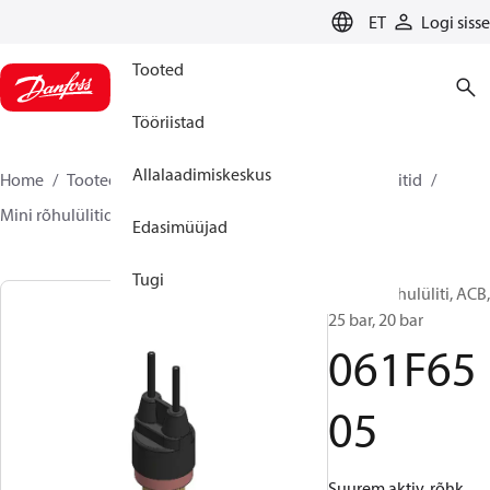
LANGUAGE
ET
Logi sisse
Tooted
Tööriistad
Allalaadimiskeskus
Home
Tooted
Climate Solutions for cooling
Lülitid
Mini rõhulülitid
ACB / CCB
061F6505
Edasimüüjad
Tugi
Kasseti rõhulüliti, ACB,
25 bar, 20 bar
061F65
05
Suurem aktiv. rõhk