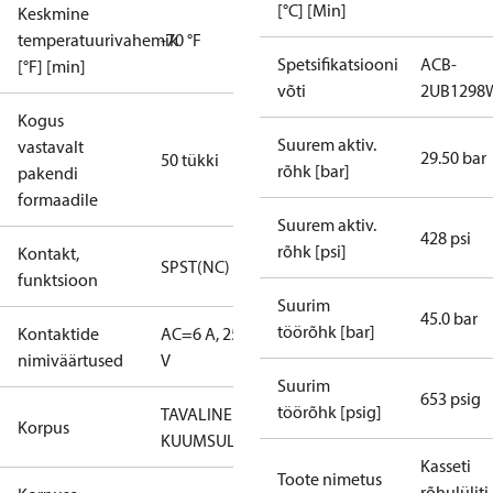
[°C] [Min]
Keskmine
temperatuurivahemik
-70 °F
Spetsifikatsiooni
ACB-
[°F] [min]
võti
2UB1298
Kogus
Suurem aktiv.
vastavalt
29.50 bar
50 tükki
rõhk [bar]
pakendi
formaadile
Suurem aktiv.
428 psi
rõhk [psi]
Kontakt,
SPST(NC)
funktsioon
Suurim
45.0 bar
töörõhk [bar]
Kontaktide
AC=6 A, 250
nimiväärtused
V
Suurim
653 psig
töörõhk [psig]
TAVALINE
Korpus
KUUMSULATUS
Kasseti
Toote nimetus
rõhulüliti