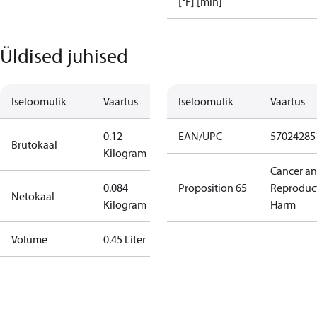
[°F] [min]
Üldised juhised
Iseloomulik
Väärtus
Iseloomulik
Väärtus
0.12
EAN/UPC
57024285
Brutokaal
Kilogram
Cancer a
0.084
Proposition 65
Reproduc
Netokaal
Kilogram
Harm
Volume
0.45 Liter