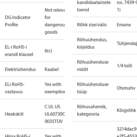
kandidaatainete
no. 7439-
loend
1)
Not relevant
DG Indicator
for
Profile
dangerous
Rõhk sise/välis
Emane
goods
Rõhuühendus,
Tühjenda
EL-i RoHS-i
kirjeldus
6(c)
erandi klausel
Rõhuühenduse
1/4 tolli
Elektriühendus
Kaabel
mõõt
ELi RoHS-
Yes with
Rõhuühenduse
Otsmuhv
vastavus
exemptions
tüüp
C UL US
Rõhuvahemik,
Kõrgrõhk
Heakskiit
UL60730
CE
kategooria
0035
TÜV
3214dac9
Hiina RoHS-i
Yes with
e7f5-4553