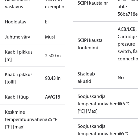
SCIPi kausta nr
vastavus
exemptions
abfe-
56ba718e
Hooldatav
Ei
ACB/LCB,
Cartridge
Juhtme värv
Must
SCIPi kausta
pressure
tootenimi
switch, fla
Kaabli pikkus
2.500 m
connecti
[m]
Sisaldab
Kaabli pikkus
No
98.43 in
akusid
[tolli]
Soojuskandja
Kaabli tüüp
AWG18
temperatuurivahemik
135 °C
[°C] [Max]
Keskmine
temperatuurivahemik
275 °F
Soojuskandja
[°F] [max]
temperatuurivahemik
-55 °C