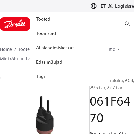
LANGUAGE
ET
Logi sisse
Tooted
Tööriistad
Allalaadimiskeskus
Home
Tooted
Climate Solutions for cooling
Lülitid
Mini rõhulülitid
ACB / CCB
061F6470
Edasimüüjad
Tugi
Kasseti rõhulüliti, ACB,
29.5 bar, 22.7 bar
061F64
70
Suurem aktiv. rõhk