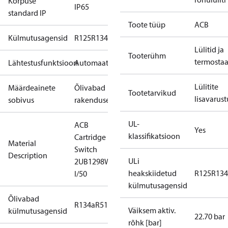
Korpuse
IP65
standard IP
Toote tüüp
ACB
Külmutusagensid
R125
R134a
R22
R404A
R407C
R407H
R410A
R43
Lülitid ja
Tooterühm
termosta
Lähtestusfunktsioon
Automaatne
Lülitite
Määrdeainete
Õlivabad
Tootetarvikud
lisavarust
sobivus
rakendused
UL-
ACB
Yes
klassifikatsioon
Cartridge
Material
Switch
Description
ULi
2UB1298W
heakskiidetud
R125
R134
I/50
külmutusagensid
Õlivabad
R134a
R513A
Väiksem aktiv.
külmutusagensid
22.70 bar
rõhk [bar]