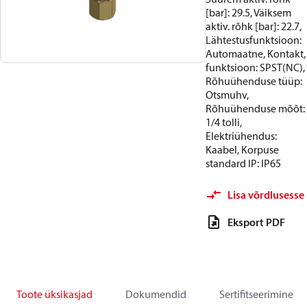
[bar]: 29.5, Väiksem
aktiv. rõhk [bar]: 22.7,
Lähtestusfunktsioon:
Automaatne, Kontakt,
funktsioon: SPST(NC),
Rõhuühenduse tüüp:
Otsmuhv,
Rõhuühenduse mõõt:
1/4 tolli,
Elektriühendus:
Kaabel, Korpuse
standard IP: IP65
Lisa võrdlusesse
Eksport PDF
Toote üksikasjad
Dokumendid
Sertifitseerimine