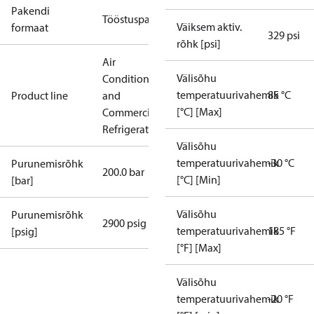
Pakendi
Tööstuspakend
Väiksem aktiv.
formaat
329 psi
rõhk [psi]
Air
Välisõhu
Conditioning
temperatuurivahemik
85 °C
Product line
and
[°C] [Max]
Commercial
Refrigeration
Välisõhu
temperatuurivahemik
-30 °C
Purunemisrõhk
200.0 bar
[°C] [Min]
[bar]
Välisõhu
Purunemisrõhk
2900 psig
temperatuurivahemik
185 °F
[psig]
[°F] [Max]
Välisõhu
temperatuurivahemik
-20 °F