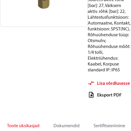
[bar]: 27, Väiksem
aktiv. rõhk [bar]: 22,
Lähtestusfunktsioon:
Automaatne, Kontakt,
funktsioon: SPST(NC),
Rõhuühenduse tüüp:
Otsmuhv,
Rõhuühenduse mõõt:
1/4 tolli,
Elektriühendus:
Kaabel, Korpuse
standard IP: IP65
Lisa võrdlusesse
Eksport PDF
Toote üksikasjad
Dokumendid
Sertifitseerimine