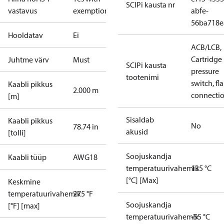
SCIPi kausta nr
vastavus
exemptions
abfe-
56ba718e
Hooldatav
Ei
ACB/LCB,
Cartridge
Juhtme värv
Must
SCIPi kausta
pressure
tootenimi
switch, fla
Kaabli pikkus
2.000 m
connecti
[m]
Sisaldab
Kaabli pikkus
No
78.74 in
akusid
[tolli]
Soojuskandja
Kaabli tüüp
AWG18
temperatuurivahemik
135 °C
[°C] [Max]
Keskmine
temperatuurivahemik
275 °F
Soojuskandja
[°F] [max]
temperatuurivahemik
-55 °C