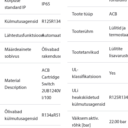
Korpuse
IP65
standard IP
Toote tüüp
ACB
Külmutusagensid
R125
R134a
R22
R404A
R407C
R407H
R410A
R43
Lülitid ja
Tooterühm
termosta
Lähtestusfunktsioon
Automaatne
Lülitite
Määrdeainete
Õlivabad
Tootetarvikud
lisavarust
sobivus
rakendused
UL-
ACB
Yes
klassifikatsioon
Cartridge
Material
Switch
Description
ULi
2UB1240W
heakskiidetud
R125
R134
I/100
külmutusagensid
Õlivabad
R134a
R513A
Väiksem aktiv.
külmutusagensid
22.00 bar
rõhk [bar]