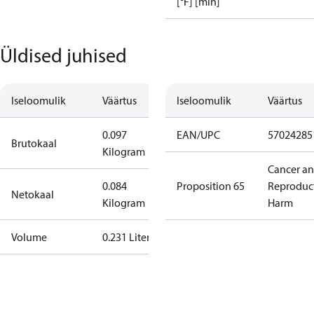
[°F] [min]
Üldised juhised
Iseloomulik
Väärtus
Iseloomulik
Väärtus
0.097
EAN/UPC
57024285
Brutokaal
Kilogram
Cancer a
0.084
Proposition 65
Reproduc
Netokaal
Kilogram
Harm
Volume
0.231 Liter