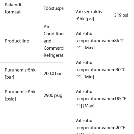
Pakendi
Tööstuspakend
Väiksem aktiv.
formaat
319 psi
rõhk [psi]
Air
Välisõhu
Conditioning
temperatuurivahemik
85 °C
Product line
and
[°C] [Max]
Commercial
Refrigeration
Välisõhu
temperatuurivahemik
-30 °C
Purunemisrõhk
200.0 bar
[°C] [Min]
[bar]
Välisõhu
Purunemisrõhk
2900 psig
temperatuurivahemik
185 °F
[psig]
[°F] [Max]
Välisõhu
temperatuurivahemik
-20 °F