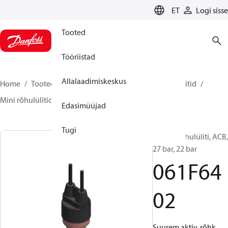
LANGUAGE
ET
Logi sisse
Tooted
Tööriistad
Allalaadimiskeskus
Home
Tooted
Climate Solutions for cooling
Lülitid
Mini rõhulülitid
ACB / CCB
061F6402
Edasimüüjad
Tugi
Kasseti rõhulüliti, ACB,
27 bar, 22 bar
061F64
02
Suurem aktiv. rõhk