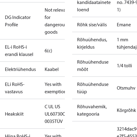
kandidaatainete
no. 7439-
loend
1)
Not relevant
DG Indicator
for
Profile
dangerous
Rõhk sise/välis
Emane
goods
Rõhuühendus,
1 mm
EL-i RoHS-i
kirjeldus
tühjendaj
6(c)
erandi klausel
Rõhuühenduse
1/4 tolli
Elektriühendus
Kaabel
mõõt
ELi RoHS-
Yes with
Rõhuühenduse
Otsmuhv
vastavus
exemptions
tüüp
C UL US
Rõhuvahemik,
Kõrgrõhk
Heakskiit
UL60730
CE
kategooria
0035
TÜV
3214dac9
Hiina RoHS-i
Yes with
e7f5-4553