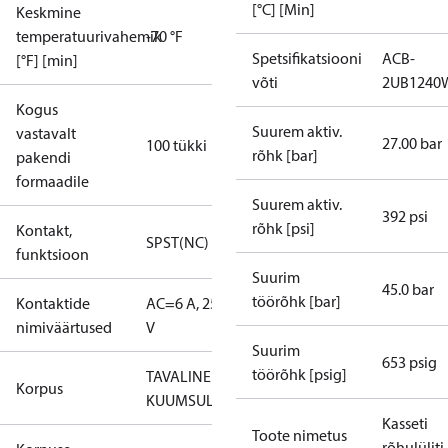
[°C] [Min]
Keskmine
temperatuurivahemik
-70 °F
Spetsifikatsiooni
ACB-
[°F] [min]
võti
2UB1240
Kogus
Suurem aktiv.
vastavalt
27.00 bar
100 tükki
rõhk [bar]
pakendi
formaadile
Suurem aktiv.
392 psi
rõhk [psi]
Kontakt,
SPST(NC)
funktsioon
Suurim
45.0 bar
töörõhk [bar]
Kontaktide
AC=6 A, 250
nimiväärtused
V
Suurim
653 psig
töörõhk [psig]
TAVALINE
Korpus
KUUMSULATUS
Kasseti
Toote nimetus
rõhulüliti