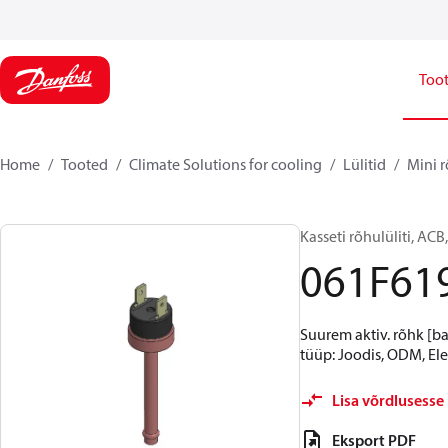
Too
Home
Tooted
Climate Solutions for cooling
Lülitid
Mini r
Kasseti rõhulüliti, ACB,
061F61
Suurem aktiv. rõhk [ba
tüüp: Joodis, ODM, El
Lisa võrdlusesse
Eksport PDF