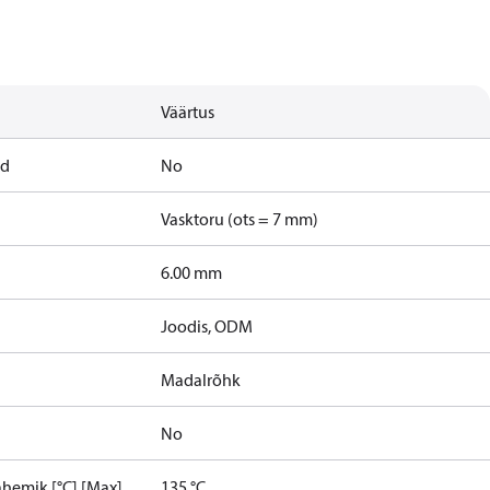
Väärtus
nd
No
Vasktoru (ots = 7 mm)
6.00 mm
Joodis, ODM
Madalrõhk
No
hemik [°C] [Max]
135 °C