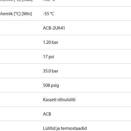
hemik [°C] [Min]
-55 °C
ACB-2UA41
1.20 bar
17 psi
35.0 bar
508 psig
Kasseti rõhulüliti
ACB
Lülitid ja termostaadid