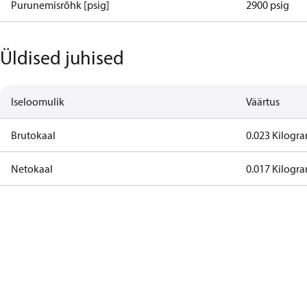
Purunemisrõhk [psig]
2900 psig
Üldised juhised
Iseloomulik
Väärtus
Brutokaal
0.023 Kilogr
Netokaal
0.017 Kilogr