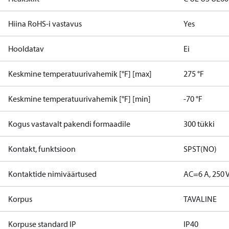
Hiina RoHS-i vastavus
Yes
Hooldatav
Ei
Keskmine temperatuurivahemik [°F] [max]
275 °F
Keskmine temperatuurivahemik [°F] [min]
-70 °F
Kogus vastavalt pakendi formaadile
300 tükki
Kontakt, funktsioon
SPST(NO)
Kontaktide nimiväärtused
AC=6 A, 250 
Korpus
TAVALINE
Korpuse standard IP
IP40