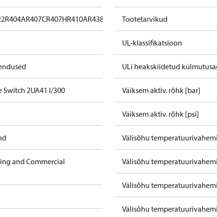
22
R404A
R407C
R407H
R410A
R438A
R448A
Tootetarvikud
R449A
R452A
R513A
UL-klassifikatsioon
kendused
ULi heakskiidetud külmutusa
e Switch 2UA41 I/300
Väiksem aktiv. rõhk [bar]
Väiksem aktiv. rõhk [psi]
nd
Välisõhu temperatuurivahemi
ning and Commercial
Välisõhu temperatuurivahemik
Välisõhu temperatuurivahemik
Välisõhu temperatuurivahemik