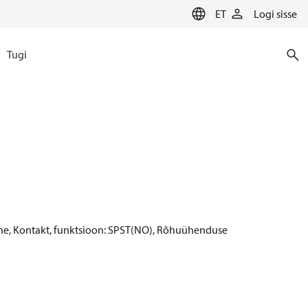
ET
Logi sisse
Tugi
aatne, Kontakt, funktsioon: SPST(NO), Rõhuühenduse