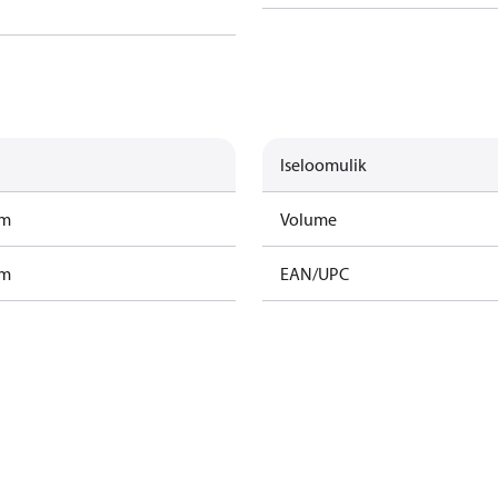
Iseloomulik
am
Volume
am
EAN/UPC