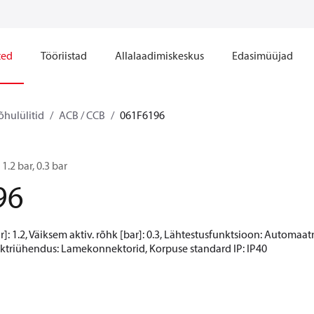
ted
Tööriistad
Allalaadimiskeskus
Edasimüüjad
õhulülitid
ACB / CCB
061F6196
 1.2 bar, 0.3 bar
96
r]: 1.2, Väiksem aktiv. rõhk [bar]: 0.3, Lähtestusfunktsioon: Autom
ektriühendus: Lamekonnektorid, Korpuse standard IP: IP40