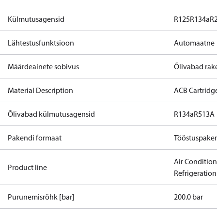
Külmutusagensid
R125
R134a
R
Lähtestusfunktsioon
Automaatne
Määrdeainete sobivus
Õlivabad ra
Material Description
ACB Cartridg
Õlivabad külmutusagensid
R134a
R513A
Pakendi formaat
Tööstuspake
Air Conditio
Product line
Refrigeration
Purunemisrõhk [bar]
200.0 bar