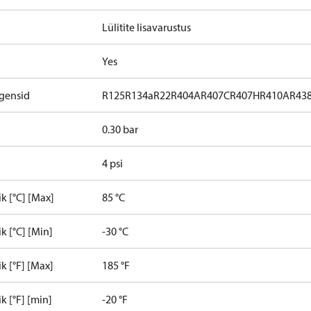
Lülitite lisavarustus
Yes
gensid
R125
R134a
R22
R404A
R407C
R407H
R410A
R43
0.30 bar
4 psi
k [°C] [Max]
85 °C
 [°C] [Min]
-30 °C
 [°F] [Max]
185 °F
 [°F] [min]
-20 °F