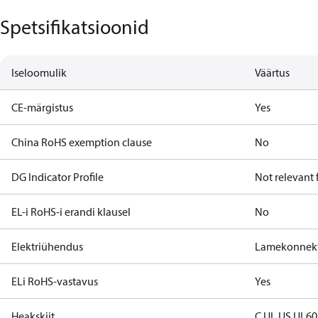
Spetsifikatsioonid
Iseloomulik
Väärtus
CE-märgistus
Yes
China RoHS exemption clause
No
DG Indicator Profile
Not relevant
EL-i RoHS-i erandi klausel
No
Elektriühendus
Lamekonnekt
ELi RoHS-vastavus
Yes
Heakskiit
C UL US UL6