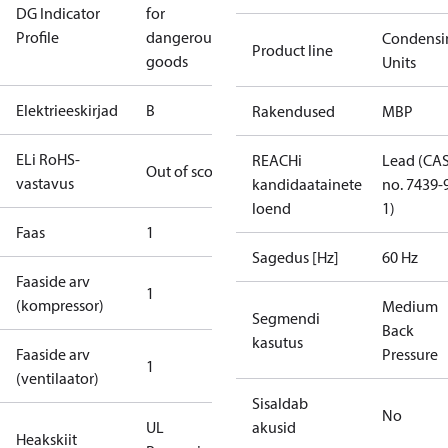
DG Indicator
for
Profile
dangerous
Condensi
Product line
goods
Units
Elektrieeskirjad
B
Rakendused
MBP
ELi RoHS-
REACHi
Lead (CA
Out of scope
vastavus
kandidaatainete
no. 7439-
loend
1)
Faas
1
Sagedus [Hz]
60 Hz
Faaside arv
1
(kompressor)
Medium
Segmendi
Back
kasutus
Faaside arv
Pressure
1
(ventilaator)
Sisaldab
No
UL
akusid
Heakskiit