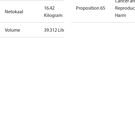
Cancer a
16.42
Proposition 65
Reproduc
Netokaal
Kilogram
Harm
Volume
39.312 Liter