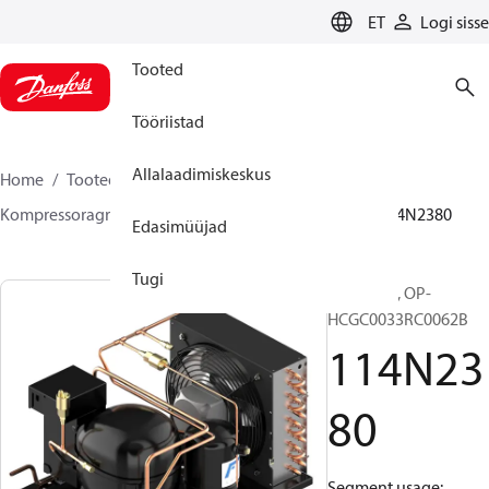
LANGUAGE
ET
Logi sisse
Tooted
Tööriistad
Allalaadimiskeskus
Home
Tooted
Climate Solutions for cooling
Kompressoragregaadid
Optyma™
Optyma™
114N2380
Edasimüüjad
Tugi
Optyma™, OP-
HCGC0033RC0062B
114N23
80
Segment usage: