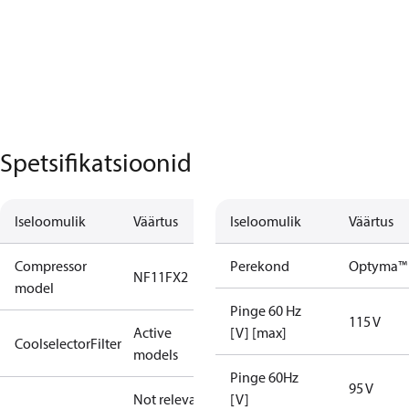
Spetsifikatsioonid
Iseloomulik
Väärtus
Iseloomulik
Väärtus
Compressor
Perekond
Optyma™
NF11FX2
model
Pinge 60 Hz
115 V
Active
[V] [max]
CoolselectorFilter
models
Pinge 60Hz
95 V
Not relevant
[V]