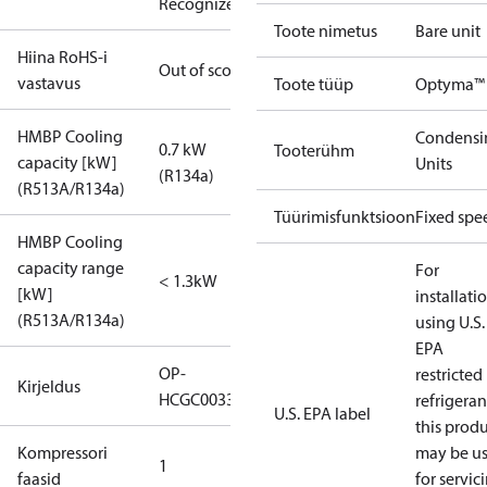
Recognized
Toote nimetus
Bare unit
Hiina RoHS-i
Out of scope
vastavus
Toote tüüp
Optyma™
HMBP Cooling
Condensi
0.7 kW
Tooterühm
capacity [kW]
Units
(R134a)
(R513A/R134a)
Tüürimisfunktsioon
Fixed spe
HMBP Cooling
capacity range
For
< 1.3kW
[kW]
installati
(R513A/R134a)
using U.S.
EPA
OP-
restricted
Kirjeldus
HCGC0033RC0062B
refrigeran
U.S. EPA label
this prod
Kompressori
may be u
1
faasid
for servic