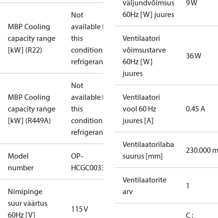
väljundvõimsus
9 W
60Hz [W] juures
Not
MBP Cooling
available for
capacity range
this
Ventilaatori
[kW] (R22)
condition /
võimsustarve
36 W
refrigerant
60Hz [W]
juures
Not
MBP Cooling
available for
Ventilaatori
capacity range
this
vool 60 Hz
0.45 A
[kW] (R449A)
condition /
juures [A]
refrigerant
Ventilaatorilaba
230.000 
Model
OP-
suurus [mm]
number
HCGC0033RC0062B
Ventilaatorite
1
Nimipinge
arv
suur väärtus
115 V
60Hz [V]
C :