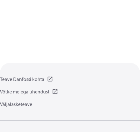
Teave Danfossi kohta
Võtke meiega ühendust
Väljalasketeave
Privaatsuspõhimõtted
Kasutamise tingimused