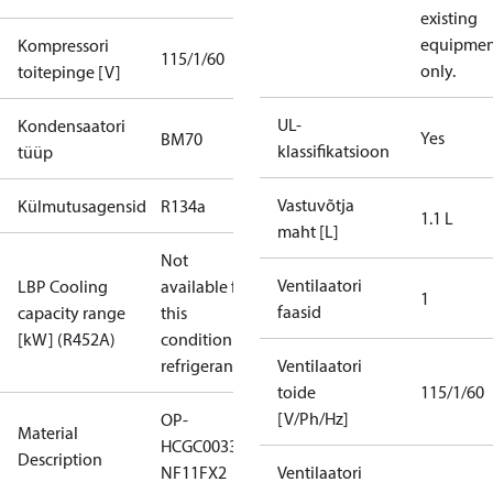
existing
equipmen
Kompressori
115/1/60
only.
toitepinge [V]
UL-
Kondensaatori
Yes
BM70
klassifikatsioon
tüüp
Vastuvõtja
Külmutusagensid
R134a
1.1 L
maht [L]
Not
Ventilaatori
LBP Cooling
available for
1
faasid
capacity range
this
[kW] (R452A)
condition /
refrigerant
Ventilaatori
toide
115/1/60
[V/Ph/Hz]
OP-
Material
HCGC0033RC0062B
Description
NF11FX2
Ventilaatori