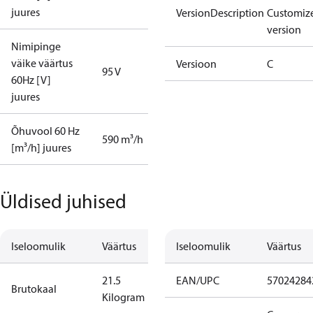
juures
VersionDescription
Customiz
version
Nimipinge
väike väärtus
Versioon
C
95 V
60Hz [V]
juures
Õhuvool 60 Hz
590 m³/h
[m³/h] juures
Üldised juhised
Iseloomulik
Väärtus
Iseloomulik
Väärtus
21.5
EAN/UPC
57024284
Brutokaal
Kilogram