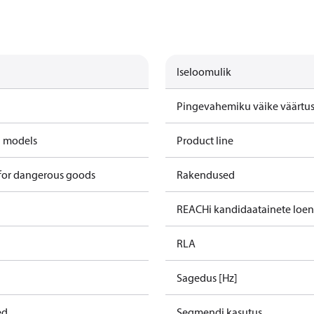
Iseloomulik
Pingevahemiku väike väärtus 
d models
Product line
 for dangerous goods
Rakendused
REACHi kandidaatainete loe
RLA
Sagedus [Hz]
ed
Segmendi kasutus