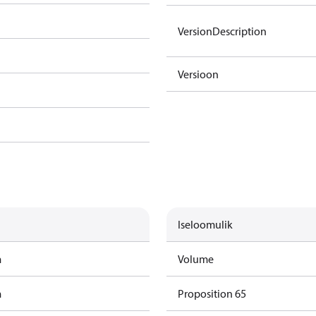
VersionDescription
Versioon
Iseloomulik
m
Volume
m
Proposition 65