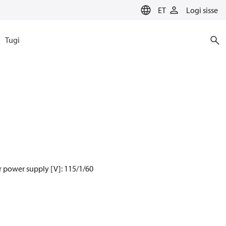
ET
Logi sisse
Tugi
 power supply [V]: 115/1/60