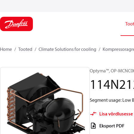
Too
Home
Tooted
Climate Solutions for cooling
Kompressoragr
Optyma™, OP-MCNC0
114N21
Segment usage: Low Ba
Lisa võrdlusesse
Eksport PDF