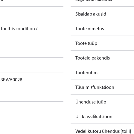
Sisaldab akusid
for this condition /
Toote nimetus
Toote tüüp
Tooteid pakendis
Tooterühm
3RWA002B​
Tüürimisfunktsioon
Ühenduse tüüp
UL-klassifikatsioon
Vedelikutoru ühendus [tolli]