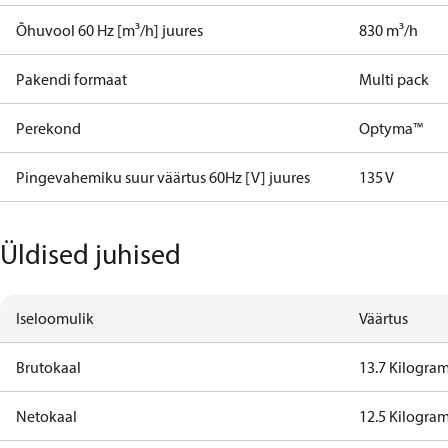
Õhuvool 60 Hz [m³/h] juures
830 m³/h
Pakendi formaat
Multi pack
Perekond
Optyma™
Pingevahemiku suur väärtus 60Hz [V] juures
135 V
Üldised juhised
Iseloomulik
Väärtus
Brutokaal
13.7 Kilogra
Netokaal
12.5 Kilogra