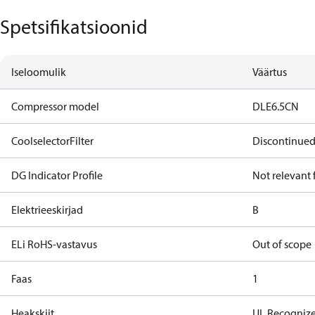
Spetsifikatsioonid
Iseloomulik
Väärtus
Compressor model
DLE6.5CN
CoolselectorFilter
Discontinue
DG Indicator Profile
Not relevant
Elektrieeskirjad
B
ELi RoHS-vastavus
Out of scope
Faas
1
Heakskiit
UL Recogniz