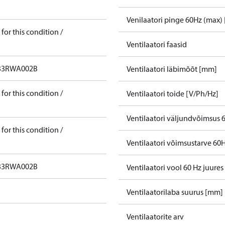
Venilaatori pinge 60Hz (max) 
for this condition /
Ventilaatori faasid
3RWA002B​
Ventilaatori läbimõõt [mm]
for this condition /
Ventilaatori toide [V/Ph/Hz]
Ventilaatori väljundvõimsus 
for this condition /
Ventilaatori võimsustarve 60
3RWA002B​
Ventilaatori vool 60 Hz juures
Ventilaatorilaba suurus [mm]
Ventilaatorite arv