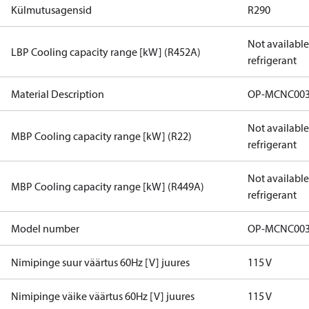
Külmutusagensid
R290
Not available 
LBP Cooling capacity range [kW] (R452A)
refrigerant
Material Description
OP-MCNC003
Not available 
MBP Cooling capacity range [kW] (R22)
refrigerant
Not available 
MBP Cooling capacity range [kW] (R449A)
refrigerant
Model number
OP-MCNC003
Nimipinge suur väärtus 60Hz [V] juures
115 V
Nimipinge väike väärtus 60Hz [V] juures
115 V