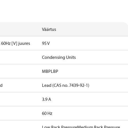
Väärtus
60Hz [V] juures
95 V
Condensing Units
MBP
LBP
nd
Lead (CAS no. 7439-92-1)
3.9 A
60 Hz
Low Back Pressure
Medium Back Pressure