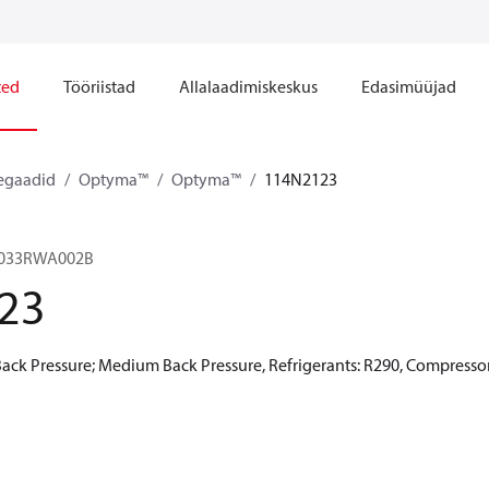
ted
Tööriistad
Allalaadimiskeskus
Edasimüüjad
egaadid
Optyma™
Optyma™
114N2123
033RWA002B​
23
ck Pressure; Medium Back Pressure, Refrigerants: R290, Compressor