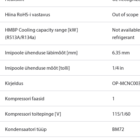
Hiina RoHS-i vastavus
Out of scope
HMBP Cooling capacity range [kW]
Not available 
(R513A/R134a)
refrigerant
Imipoole ühenduse läbimõõt [mm]
6.35 mm
Imipoole ühenduse mõõt [tolli]
1/4 in
Kirjeldus
OP-MCNC003
Kompressori faasid
1
Kompressori toitepinge [V]
115/1/60
Kondensaatori tüüp
BM72