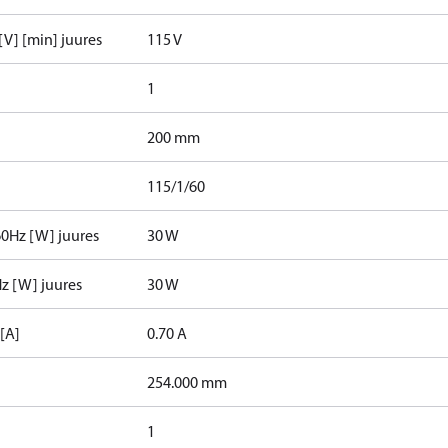
[V] [min] juures
115 V
1
200 mm
115/1/60
60Hz [W] juures
30 W
Hz [W] juures
30 W
 [A]
0.70 A
254.000 mm
1