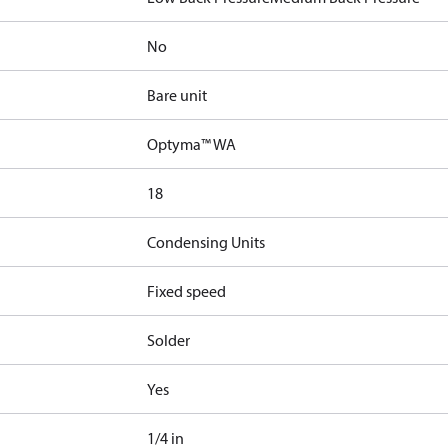
No
Bare unit
Optyma™ WA
18
Condensing Units
Fixed speed
Solder
Yes
1/4 in