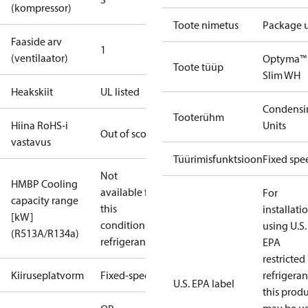
(kompressor)
Toote nimetus
Package u
Faaside arv
1
(ventilaator)
Optyma™
Toote tüüp
Slim WH
Heakskiit
UL listed
Condensi
Tooterühm
Hiina RoHS-i
Units
Out of scope
vastavus
Tüürimisfunktsioon
Fixed spe
Not
HMBP Cooling
available for
For
capacity range
this
installati
[kW]
condition /
using U.S.
(R513A/R134a)
refrigerant
EPA
restricted
Kiiruseplatvorm
Fixed-speed
refrigeran
U.S. EPA label
this prod