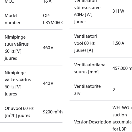
Ventilaatori
MCC
16 A
võimsustarve
311 W
60Hz [W]
Model
OP-
juures
number
LRYM0600UWH000R
Ventilaatori
Nimipinge
vool 60 Hz
1.50 A
suur väärtus
460 V
juures [A]
60Hz [V]
juures
Ventilaatorilaba
457.000 
suurus [mm]
Nimipinge
väike väärtus
440 V
Ventilaatorite
60Hz [V]
2
arv
juures
WH : WG 
Õhuvool 60 Hz
9200 m³/h
suction
[m³/h] juures
VersionDescription
accumula
for LBP