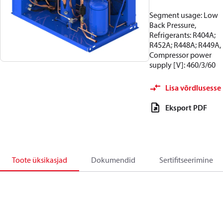
Segment usage: Low
Back Pressure,
Refrigerants: R404A;
R452A; R448A; R449A,
Compressor power
supply [V]: 460/3/60
Lisa võrdlusesse
Eksport PDF
Toote üksikasjad
Dokumendid
Sertifitseerimine