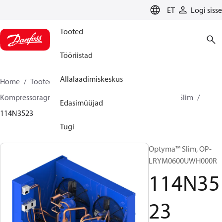
LANGUAGE
ET
Logi sisse
Tooted
Tööriistad
Allalaadimiskeskus
Home
Tooted
Climate Solutions for cooling
Kompressoragregaadid
Optyma™ Slim
Optyma™ Slim
Edasimüüjad
114N3523
Tugi
Optyma™ Slim, OP-
LRYM0600UWH000R
114N35
23