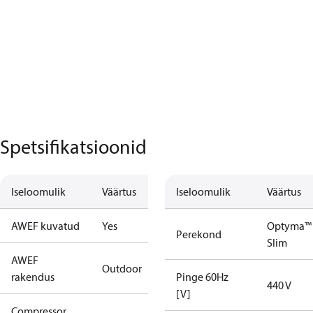
Spetsifikatsioonid
Iseloomulik
Väärtus
Iseloomulik
Väärtus
AWEF kuvatud
Yes
Optyma™
Perekond
Slim
AWEF
Outdoor
rakendus
Pinge 60Hz
440 V
[V]
Compressor