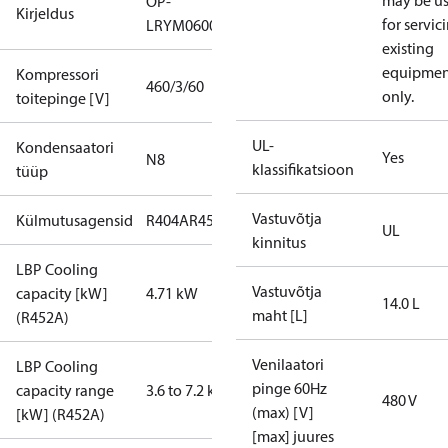
may be u
OP-
Kirjeldus
for servic
LRYM0600UWH000R
existing
equipmen
Kompressori
460/3/60
only.
toitepinge [V]
UL-
Kondensaatori
Yes
N8
klassifikatsioon
tüüp
Vastuvõtja
Külmutusagensid
R404A
R452A
R448A
R449A
UL
kinnitus
LBP Cooling
Vastuvõtja
capacity [kW]
4.71 kW
14.0 L
maht [L]
(R452A)
Venilaatori
LBP Cooling
pinge 60Hz
capacity range
3.6 to 7.2 kW
480 V
(max) [V]
[kW] (R452A)
[max] juures