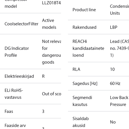
LLZ018T4A
model
Condensi
Product line
Units
Active
CoolselectorFilter
models
Rakendused
LBP
Not relevant
REACHi
Lead (CA
DG Indicator
for
kandidaatainete
no. 7439-
Profile
dangerous
loend
1)
goods
RLA
10
Elektrieeskirjad
R
Sagedus [Hz]
60 Hz
ELi RoHS-
Out of scope
vastavus
Segmendi
Low Back
kasutus
Pressure
Faas
3
Sisaldab
No
Faaside arv
akusid
3