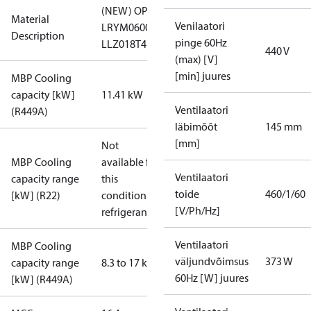
(NEW) OP-
Material
Venilaatori
LRYM0600UWH000R
Description
pinge 60Hz
LLZ018T4LQ9A
440 V
(max) [V]
[min] juures
MBP Cooling
capacity [kW]
11.41 kW
Ventilaatori
(R449A)
läbimõõt
145 mm
[mm]
Not
MBP Cooling
available for
Ventilaatori
capacity range
this
toide
460/1/60
[kW] (R22)
condition /
[V/Ph/Hz]
refrigerant
Ventilaatori
MBP Cooling
väljundvõimsus
373 W
capacity range
8.3 to 17 kW
60Hz [W] juures
[kW] (R449A)