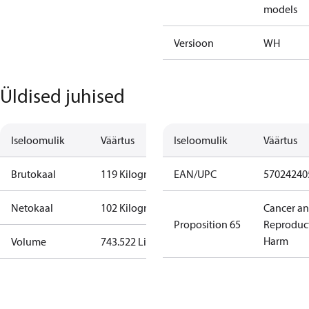
models
Versioon
WH
Üldised juhised
Iseloomulik
Väärtus
Iseloomulik
Väärtus
Brutokaal
119 Kilogram
EAN/UPC
57024240
Netokaal
102 Kilogram
Cancer a
Proposition 65
Reproduc
Harm
Volume
743.522 Liter