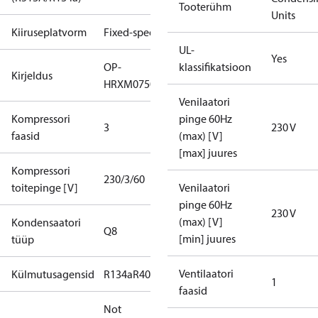
Tooterühm
Units
Kiiruseplatvorm
Fixed-speed
UL-
Yes
OP-
klassifikatsioon
Kirjeldus
HRXM0750UWG000Q
Venilaatori
Kompressori
pinge 60Hz
3
230 V
faasid
(max) [V]
[max] juures
Kompressori
230/3/60
toitepinge [V]
Venilaatori
pinge 60Hz
230 V
(max) [V]
Kondensaatori
Q8
[min] juures
tüüp
Ventilaatori
Külmutusagensid
R134a
R404A
R448A
R449A
R452A
1
faasid
Not