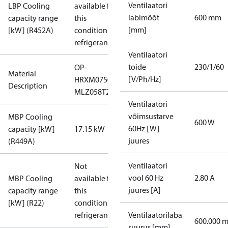
Ventilaatori
LBP Cooling
available for
läbimõõt
600 mm
capacity range
this
[mm]
[kW] (R452A)
condition /
refrigerant
Ventilaatori
toide
230/1/60
OP-
Material
[V/Ph/Hz]
HRXM0750UWG000Q
Description
MLZ058T2LQ9A
Ventilaatori
võimsustarve
MBP Cooling
600 W
60Hz [W]
capacity [kW]
17.15 kW
juures
(R449A)
Ventilaatori
Not
vool 60 Hz
2.80 A
MBP Cooling
available for
juures [A]
capacity range
this
[kW] (R22)
condition /
refrigerant
Ventilaatorilaba
600.000 
suurus [mm]