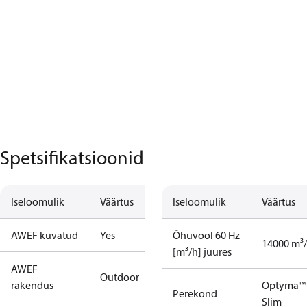
Spetsifikatsioonid
Iseloomulik
Väärtus
Iseloomulik
Väärtus
AWEF kuvatud
Yes
Õhuvool 60 Hz
14000 m³
[m³/h] juures
AWEF
Outdoor
rakendus
Optyma™
Perekond
Slim