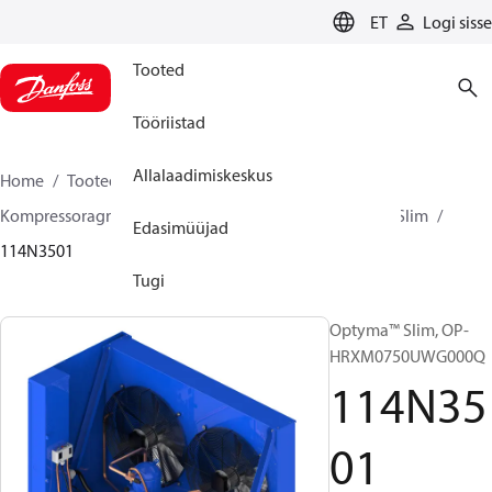
LANGUAGE
ET
Logi sisse
Tooted
Tööriistad
Allalaadimiskeskus
Home
Tooted
Climate Solutions for cooling
Kompressoragregaadid
Optyma™ Slim
Optyma™ Slim
Edasimüüjad
114N3501
Tugi
Optyma™ Slim, OP-
HRXM0750UWG000Q
114N35
01