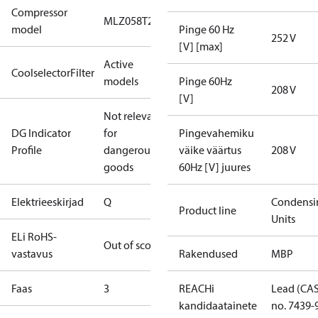
Compressor
MLZ058T2
model
Pinge 60 Hz
252 V
[V] [max]
Active
CoolselectorFilter
models
Pinge 60Hz
208 V
[V]
Not relevant
DG Indicator
for
Pingevahemiku
Profile
dangerous
väike väärtus
208 V
goods
60Hz [V] juures
Elektrieeskirjad
Q
Condensi
Product line
Units
ELi RoHS-
Out of scope
vastavus
Rakendused
MBP
Faas
3
REACHi
Lead (CA
kandidaatainete
no. 7439-