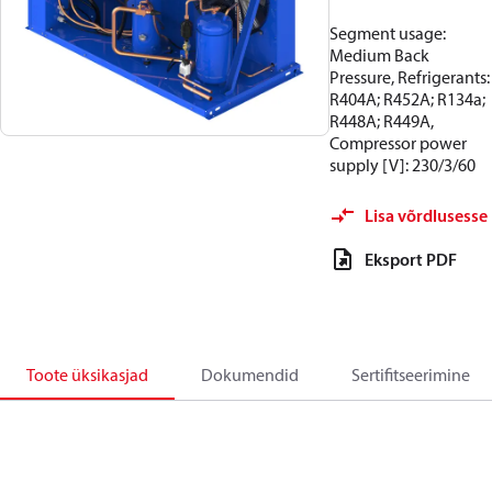
Segment usage:
Medium Back
Pressure, Refrigerants:
R404A; R452A; R134a;
R448A; R449A,
Compressor power
supply [V]: 230/3/60
Lisa võrdlusesse
Eksport PDF
Toote üksikasjad
Dokumendid
Sertifitseerimine