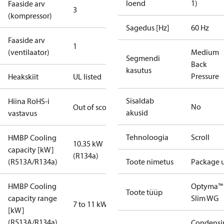
loend
1)
Faaside arv
3
(kompressor)
Sagedus [Hz]
60 Hz
Faaside arv
1
(ventilaator)
Medium
Segmendi
Back
kasutus
Pressure
Heakskiit
UL listed
Sisaldab
Hiina RoHS-i
No
Out of scope
akusid
vastavus
Tehnoloogia
Scroll
HMBP Cooling
10.35 kW
capacity [kW]
(R134a)
(R513A/R134a)
Toote nimetus
Package u
HMBP Cooling
Optyma™
Toote tüüp
capacity range
Slim WG
7 to 11 kW
[kW]
(R513A/R134a)
Condensi