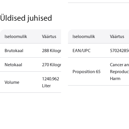
Üldised juhised
Iseloomulik
Väärtus
Iseloomulik
Väärtus
Brutokaal
288 Kilogram
EAN/UPC
57024285
Netokaal
270 Kilogram
Cancer a
Proposition 65
Reproduc
Harm
1240.962
Volume
Liter