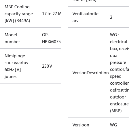
MBP Cooling
capacity range
17 to 27 kW
Ventilaatorite
2
[kW] (R449A)
arv
Model
OP-
WG :
number
HRXM0750UWG000Q
electrical
box, recei
dual
Nimipinge
pressure
suur väärtus
230 V
control, f
60Hz [V]
VersionDescription
speed
juures
controller
defrost ti
outdoor
enclosure
(MBP)
Versioon
WG