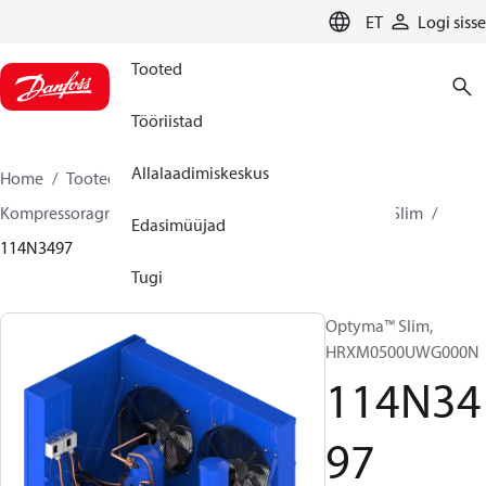
LANGUAGE
ET
Logi sisse
Tooted
Tööriistad
Allalaadimiskeskus
Home
Tooted
Climate Solutions for cooling
Kompressoragregaadid
Optyma™ Slim
Optyma™ Slim
Edasimüüjad
114N3497
Tugi
Optyma™ Slim,
HRXM0500UWG000N
114N34
97