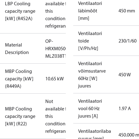
Ventilaatori
LBP Cooling
available for
läbimõõt
450 mm
capacity range
this
[mm]
[kW] (R452A)
condition /
refrigerant
Ventilaatori
toide
230/1/60
OP-
Material
[V/Ph/Hz]
HRXM0500UWG000N
Description
MLZ038T1LQ9A
Ventilaatori
võimsustarve
MBP Cooling
450 W
60Hz [W]
capacity [kW]
10.65 kW
juures
(R449A)
Ventilaatori
Not
vool 60 Hz
1.97 A
MBP Cooling
available for
juures [A]
capacity range
this
[kW] (R22)
condition /
refrigerant
Ventilaatorilaba
450.000 
suurus [mm]