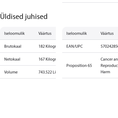
Üldised juhised
Iseloomulik
Väärtus
Iseloomulik
Väärtus
Brutokaal
182 Kilogram
EAN/UPC
57024285
Netokaal
167 Kilogram
Cancer a
Proposition 65
Reproduc
Harm
Volume
743.522 Liter