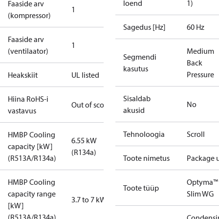
loend
1)
Faaside arv
1
(kompressor)
Sagedus [Hz]
60 Hz
Faaside arv
1
(ventilaator)
Medium
Segmendi
Back
kasutus
Pressure
Heakskiit
UL listed
Sisaldab
Hiina RoHS-i
No
Out of scope
akusid
vastavus
Tehnoloogia
Scroll
HMBP Cooling
6.55 kW
capacity [kW]
(R134a)
(R513A/R134a)
Toote nimetus
Package u
HMBP Cooling
Optyma™
Toote tüüp
capacity range
Slim WG
3.7 to 7 kW
[kW]
(R513A/R134a)
Condensi