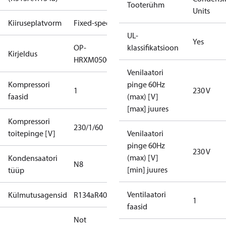
Tooterühm
Units
Kiiruseplatvorm
Fixed-speed
UL-
Yes
OP-
klassifikatsioon
Kirjeldus
HRXM0500UWG000N
Venilaatori
Kompressori
pinge 60Hz
1
230 V
faasid
(max) [V]
[max] juures
Kompressori
230/1/60
toitepinge [V]
Venilaatori
pinge 60Hz
230 V
(max) [V]
Kondensaatori
N8
[min] juures
tüüp
Ventilaatori
Külmutusagensid
R134a
R404A
R448A
R449A
R452A
1
faasid
Not