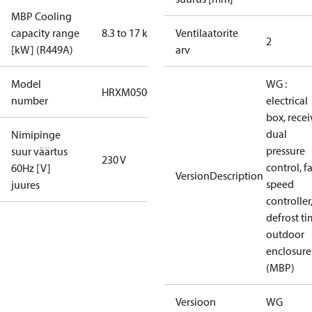
MBP Cooling
capacity range
8.3 to 17 kW
Ventilaatorite
2
[kW] (R449A)
arv
Model
WG :
HRXM0500UWG000N
number
electrical
box, recei
dual
Nimipinge
pressure
suur väärtus
230 V
control, f
60Hz [V]
VersionDescription
speed
juures
controller
defrost ti
outdoor
enclosure
(MBP)
Versioon
WG