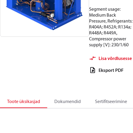
Segment usage:
Medium Back
Pressure, Refrigerants:
R404A; R452A; R134a;
R448A; R449A,
Compressor power
supply [V]: 230/1/60
Lisa võrdlusesse
Eksport PDF
Toote üksikasjad
Dokumendid
Sertifitseerimine