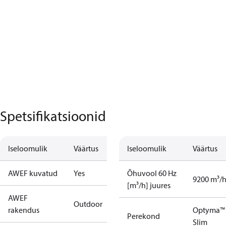
Spetsifikatsioonid
Iseloomulik
Väärtus
Iseloomulik
Väärtus
AWEF kuvatud
Yes
Õhuvool 60 Hz
9200 m³/
[m³/h] juures
AWEF
Outdoor
rakendus
Optyma™
Perekond
Slim