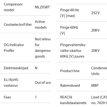
Compressor
MLZ038T1
model
Pinge 60 Hz
252 V
[V] [max]
Active
CoolselectorFilter
models
Pinge 60Hz
208 V
[V]
Not relevant
DG Indicator
for
Pingevahemiku
Profile
dangerous
väike väärtus
208 V
goods
60Hz [V] juures
Elektrieeskirjad
N
Condensi
Product line
Units
ELi RoHS-
Out of scope
vastavus
Rakendused
MBP
Faas
1
REACHi
Lead (CA
kandidaatainete
no. 7439-