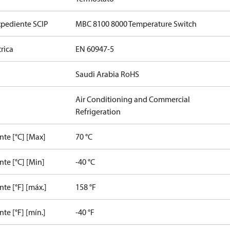
xpediente SCIP
MBC 8100 8000 Temperature Switch
rica
EN 60947-5
Saudi Arabia RoHS
Air Conditioning and Commercial
Refrigeration
te [°C] [Max]
70 °C
te [°C] [Min]
-40 °C
e [°F] [máx.]
158 °F
e [°F] [mín.]
-40 °F