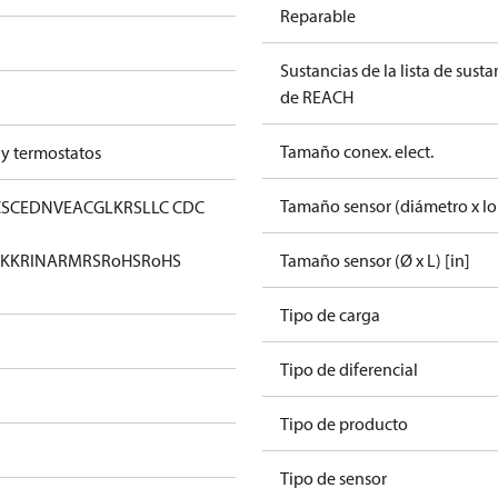
Reparable
Sustancias de la lista de sust
de REACH
Tamaño conex. elect.
 y termostatos
Tamaño sensor (diámetro x l
CS
CE
DNV
EAC
GL
KRS
LLC CDC
KK
RINA
RMRS
RoHS
RoHS
Tamaño sensor (Ø x L) [in]
Tipo de carga
Tipo de diferencial
Tipo de producto
Tipo de sensor