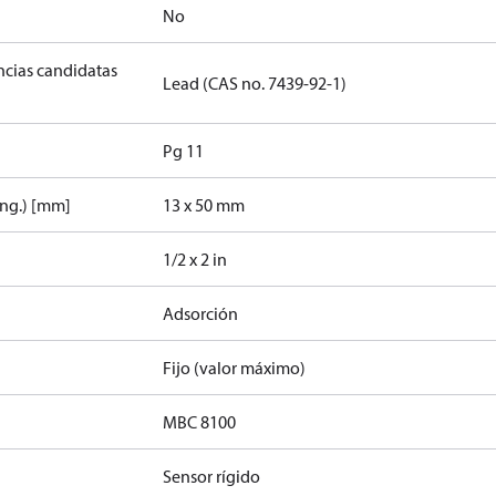
No
ancias candidatas
Lead (CAS no. 7439-92-1)
Pg 11
ong.) [mm]
13 x 50 mm
1/2 x 2 in
Adsorción
Fijo (valor máximo)
MBC 8100
Sensor rígido