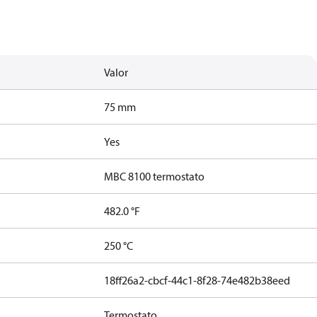
Valor
75 mm
Yes
MBC 8100 termostato
482.0 °F
250 °C
18ff26a2-cbcf-44c1-8f28-74e482b38eed
Termostato