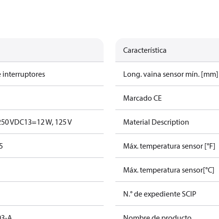
Característica
 interruptores
Long. vaina sensor mín. [mm]
Marcado CE
250 V
DC13=12 W, 125 V
Material Description
5
Máx. temperatura sensor [°F]
N
Máx. temperatura sensor[°C]
N.° de expediente SCIP
03-A
Nombre de producto