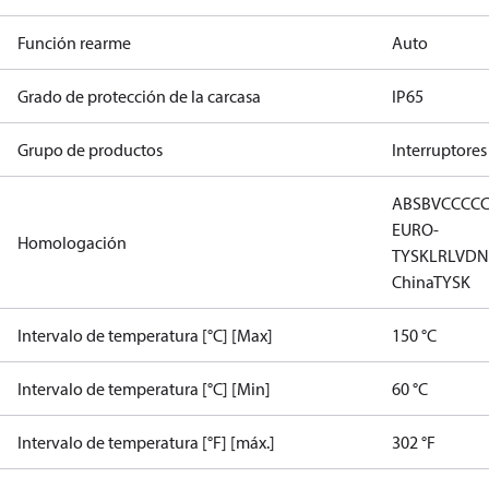
Función rearme
Auto
Grado de protección de la carcasa
IP65
Grupo de productos
Interruptores
ABS
BV
CCC
C
EURO-
Homologación
TYSK
LR
LVD
N
China
TYSK
Intervalo de temperatura [°C] [Max]
150 °C
Intervalo de temperatura [°C] [Min]
60 °C
Intervalo de temperatura [°F] [máx.]
302 °F