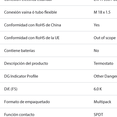
Conexión vaina ó tubo flexible
M 18 x 1.5
Conformidad con RoHS de China
Yes
Conformidad con RoHS de la UE
Out of scope
Contiene baterías
No
Descripción del producto
Termostato
DG Indicator Profile
Other Dange
Dif. (FS)
6.0 K
Formato de empaquetado
Multipack
Función contacto
SPDT