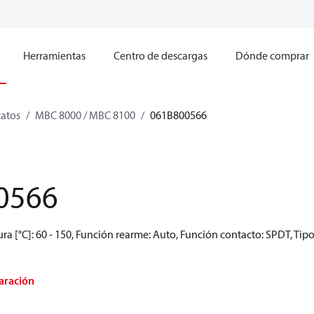
Herramientas
Centro de descargas
Dónde comprar
atos
MBC 8000 / MBC 8100
061B800566
0566
ra [°C]: 60 - 150, Función rearme: Auto, Función contacto: SPDT, Tipo
aración