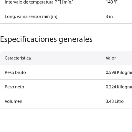
Intervalo de temperatura [°F] [mín.]
140 °F
Long. vaina sensor mín [in]
3 in
Especificaciones generales
Característica
Valor
Peso bruto
0.598 Kilogr
Peso neto
0.224 Kilogr
Volumen
3.48 Litro