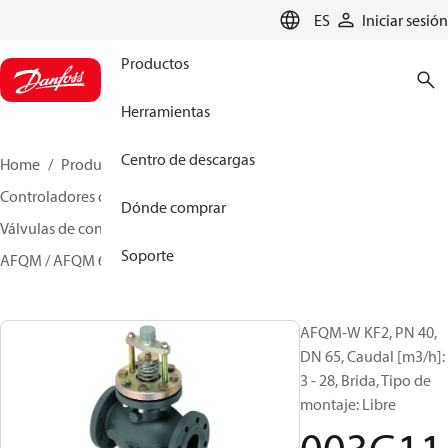
LANGUAGE
ES
Iniciar sesión
Productos
Herramientas
Centro de descargas
Home
Productos
Climate Solutions for heating
Controladores de caudal y presión
Dónde comprar
Válvulas de control independientes de la presión
Soporte
AFQM / AFQM 6
003G1100
AFQM-W KF2, PN 40,
DN 65, Caudal [m3/h]:
3 - 28, Brida, Tipo de
montaje: Libre