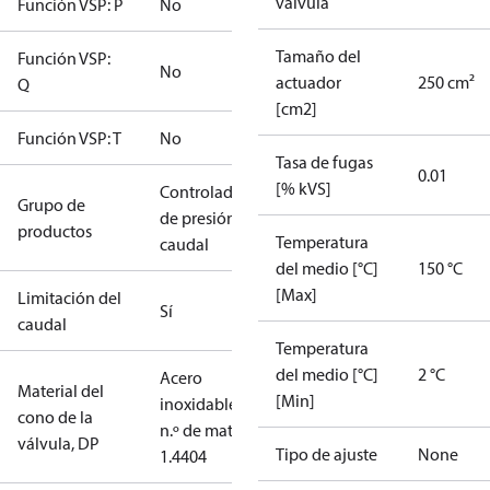
válvula
Función VSP: P
No
Tamaño del
Función VSP:
No
actuador
250 cm²
Q
[cm2]
Función VSP: T
No
Tasa de fugas
0.01
[% kVS]
Controladores
Grupo de
de presión y
productos
Temperatura
caudal
del medio [°C]
150 °C
[Max]
Limitación del
Sí
caudal
Temperatura
del medio [°C]
2 °C
Acero
Material del
[Min]
inoxidable,
cono de la
n.º de mat.
válvula, DP
Tipo de ajuste
None
1.4404