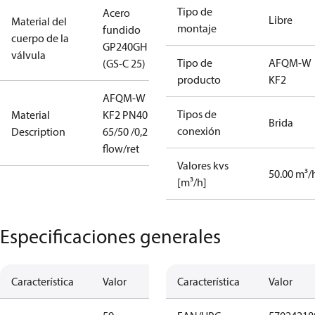
Tipo de
Acero
Libre
Material del
montaje
fundido
cuerpo de la
GP240GH
válvula
Tipo de
AFQM-W
(GS-C 25)
producto
KF2
AFQM-W
Tipos de
Material
KF2 PN40
Brida
conexión
Description
65/50 /0,2 fla
flow/ret
Valores kvs
50.00 m³/
[m³/h]
Especificaciones generales
Característica
Valor
Característica
Valor