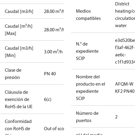
District
Medios
heating/c
Caudal [m3/h]
28.00 m³/h
compatibles
circulatio
water
Caudal [m³/h]
28.00 m³/h
[Max]
e3d520be
N.° de
f3af-462f-
Caudal [m3/h]
expediente
3.00 m³/h
ae6c-
[Min]
SCIP
c1f1d933
Clase de
PN 40
Nombre del
presión
producto en el
AFQM-W
expediente
KF2 PN40
Cláusula de
SCIP
exención de
6(c)
RoHS de la UE
Número de
2
puertos
Conformidad
con RoHS de
Out of scope