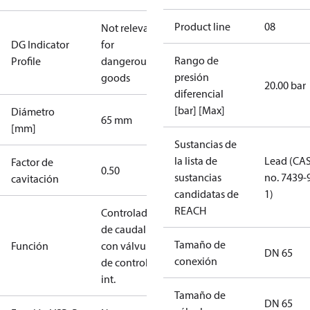
Product line
08
Not relevant
DG Indicator
for
Rango de
Profile
dangerous
presión
goods
20.00 bar
diferencial
[bar] [Max]
Diámetro
65 mm
[mm]
Sustancias de
la lista de
Lead (CA
Factor de
0.50
sustancias
no. 7439-
cavitación
candidatas de
1)
REACH
Controlador
de caudal
Tamaño de
Función
con válvula
DN 65
conexión
de control
int.
Tamaño de
DN 65