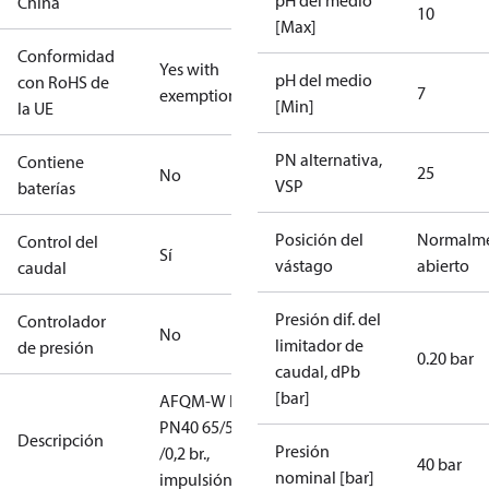
pH del medio
China
10
[Max]
Conformidad
Yes with
pH del medio
con RoHS de
7
exemptions
[Min]
la UE
PN alternativa,
Contiene
25
No
VSP
baterías
Posición del
Normalm
Control del
Sí
vástago
abierto
caudal
Presión dif. del
Controlador
No
limitador de
de presión
0.20 bar
caudal, dPb
[bar]
AFQM-W KF2
PN40 65/50
Descripción
Presión
/0,2 br.,
40 bar
nominal [bar]
impulsión/ret.