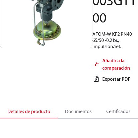
003G11
00
AFQM-W KF2 PN40
65/50 /0,2 br.,
impulsión/ret.
Añadir a la
comparación
Exportar PDF
Detalles de producto
Documentos
Certificados