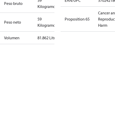
59
EAN/UPC
57024218
Peso bruto
Kilogramo
Cancer a
59
Proposition 65
Reproduc
Peso neto
Kilogramo
Harm
Volumen
81.862 Litro