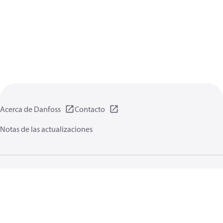
Acerca de Danfoss
Contacto
Notas de las actualizaciones
Política de privacidad de datos
Terminos uso
Información general
Cookies