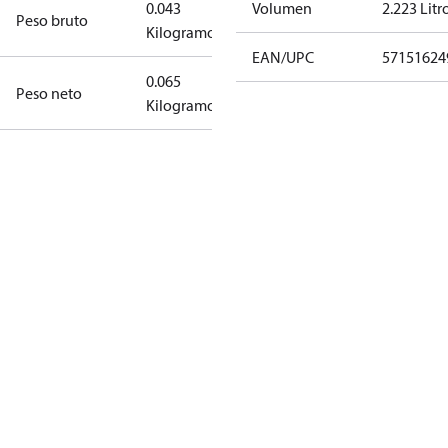
0.043
Volumen
2.223 Litr
Peso bruto
Kilogramo
EAN/UPC
57151624
0.065
Peso neto
Kilogramo