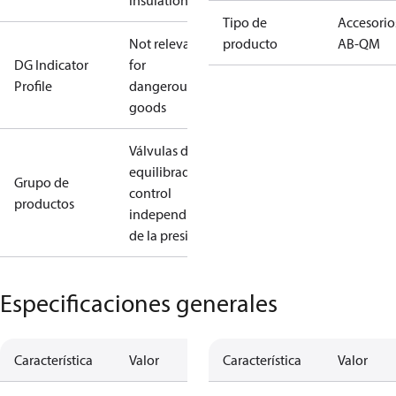
insulation
Tipo de
Accesorio
Not relevant
producto
AB-QM
DG Indicator
for
Profile
dangerous
goods
Válvulas de
equilibrado y
Grupo de
control
productos
independientes
de la presión
Especificaciones generales
Característica
Valor
Característica
Valor