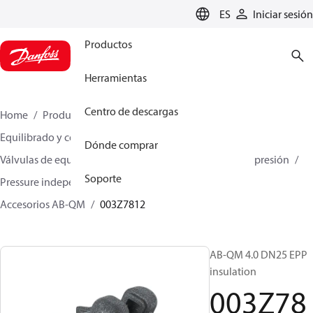
LANGUAGE
ES
Iniciar sesión
Productos
Herramientas
Centro de descargas
Home
Productos
Climate Solutions for heating
Equilibrado y control hidrónicos
Dónde comprar
Válvulas de equilibrado y control independientes de la presión
Soporte
Pressure independent control valves (PICV)
Accesorios AB-QM
003Z7812
AB-QM 4.0 DN25 EPP
insulation
003Z78