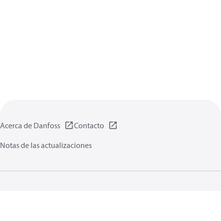
Acerca de Danfoss
Contacto
Notas de las actualizaciones
Política de privacidad de datos
Terminos uso
Información general
Cookies