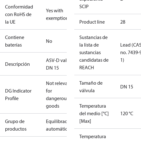
SCIP
Conformidad
Yes with
con RoHS de
exemptions
la UE
Product line
28
Contiene
Sustancias de
No
baterías
la lista de
Lead (CA
sustancias
no. 7439-
candidatas de
1)
ASV-D valve
Descripción
REACH
DN 15
Tamaño de
Not relevant
DN 15
válvula
DG Indicator
for
Profile
dangerous
goods
Temperatura
del medio [°C]
120 °C
[Max]
Grupo de
Equilibrado
productos
automático
Temperatura