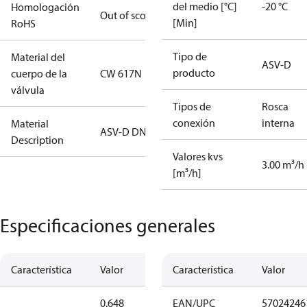
del medio [°C]
-20 °C
Homologación
Out of scope
[Min]
RoHS
Tipo de
Material del
ASV-D
producto
cuerpo de la
CW 617N
válvula
Tipos de
Rosca
conexión
interna
Material
ASV-D DN15
Description
Valores kvs
3.00 m³/h
[m³/h]
Especificaciones generales
Característica
Valor
Característica
Valor
0.648
EAN/UPC
57024246