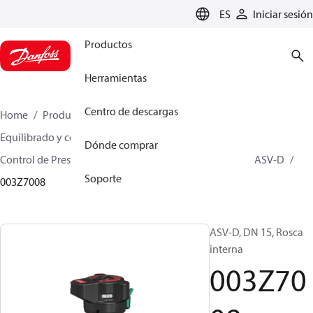
LANGUAGE
ES
Iniciar sesión
Productos
Herramientas
Centro de descargas
Home
Productos
Climate Solutions for heating
Equilibrado y control hidrónicos
Dónde comprar
Control de Presión Diferencial
Válvulas asociadas
ASV-D
Soporte
003Z7008
ASV-D, DN 15, Rosca
interna
003Z70