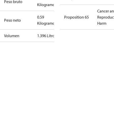
Peso bruto
Kilogramo
Cancer a
0.59
Proposition 65
Reproduc
Peso neto
Kilogramo
Harm
Volumen
1.396 Litro