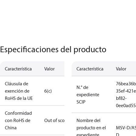
Especificaciones del producto
Característica
Valor
Característica
Valor
Cláusula de
76bea36b
N.° de
exención de
6(c)
35ef-421e
expediente
RoHS de la UE
bf82-
SCIP
0ee0ad55
Conformidad
con RoHS de
Out of scope
Nombre del
China
producto en el
MSV-D/A
expediente
D