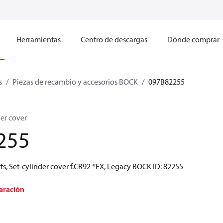
Herramientas
Centro de descargas
Dónde comprar
s
Piezas de recambio y accesorios BOCK
097B82255
er cover
255
s, Set-cylinder cover f.CR92 *EX, Legacy BOCK ID: 82255
aración