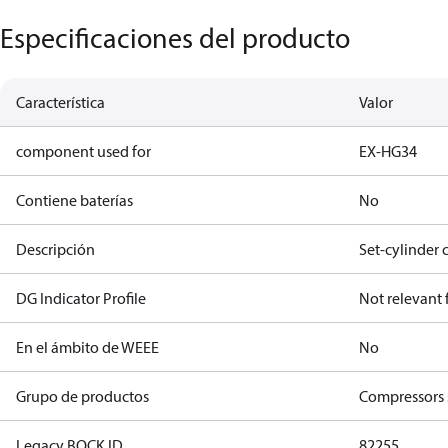
Especificaciones del producto
Característica
Valor
component used for
EX-HG34
Contiene baterías
No
Descripción
Set-cylinder 
DG Indicator Profile
Not relevant
En el ámbito de WEEE
No
Grupo de productos
Compressors 
Legacy BOCK ID
82255