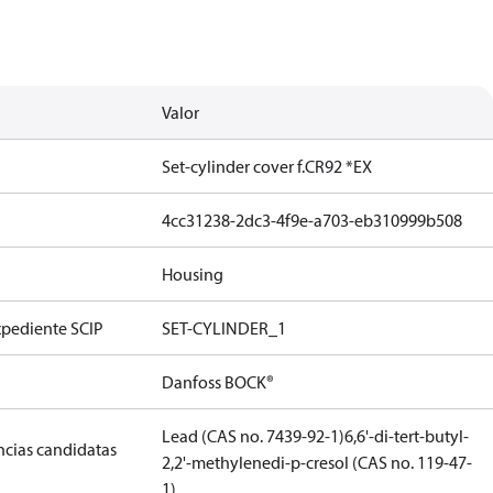
Valor
Set-cylinder cover f.CR92 *EX
4cc31238-2dc3-4f9e-a703-eb310999b508
Housing
xpediente SCIP
SET-CYLINDER_1
Danfoss BOCK®
Lead (CAS no. 7439-92-1)
6,6'-di-tert-butyl-
ancias candidatas
2,2'-methylenedi-p-cresol (CAS no. 119-47-
1)