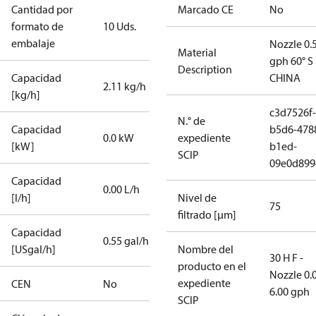
Cantidad por
Marcado CE
No
formato de
10 Uds.
embalaje
Nozzle 0.
Material
gph 60° S
Description
Capacidad
CHINA
2.11 kg/h
[kg/h]
c3d7526f-
N.° de
Capacidad
b5d6-478
0.0 kW
expediente
[kW]
b1ed-
SCIP
09e0d899
Capacidad
0.00 L/h
[l/h]
Nivel de
75
filtrado [µm]
Capacidad
0.55 gal/h
[USgal/h]
Nombre del
30 H F -
producto en el
Nozzle 0.
expediente
CEN
No
6.00 gph
SCIP