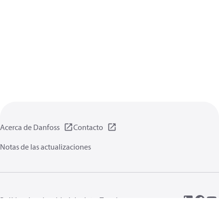
Acerca de Danfoss
Contacto
Notas de las actualizaciones
Política de privacidad de datos
Terminos uso
Información general
Cookies