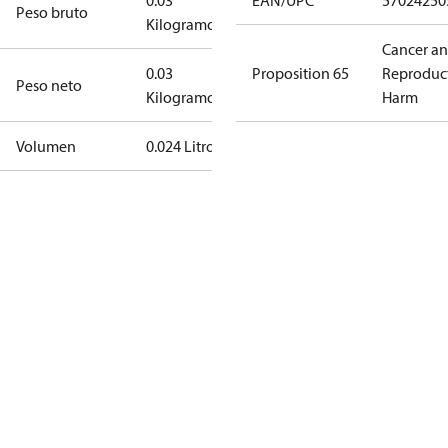
0.03
EAN/UPC
57024250
Peso bruto
Kilogramo
Cancer a
0.03
Proposition 65
Reproduc
Peso neto
Kilogramo
Harm
Volumen
0.024 Litro