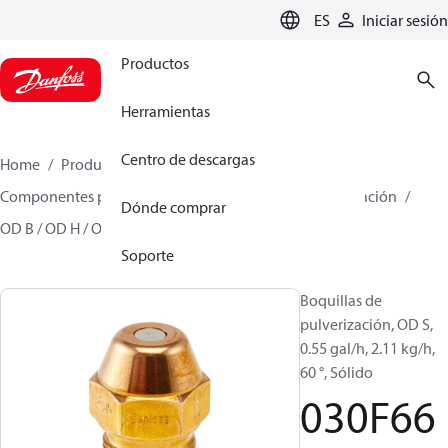
LANGUAGE
ES
Iniciar sesión
Productos
Herramientas
Centro de descargas
Home
Productos
Climate Solutions for heating
Componentes para quemador
Boquillas de pulverización
Dónde comprar
OD B / OD H / OD S
030F6610
Soporte
Boquillas de
pulverización, OD S,
0.55 gal/h, 2.11 kg/h,
60 °, Sólido
030F66