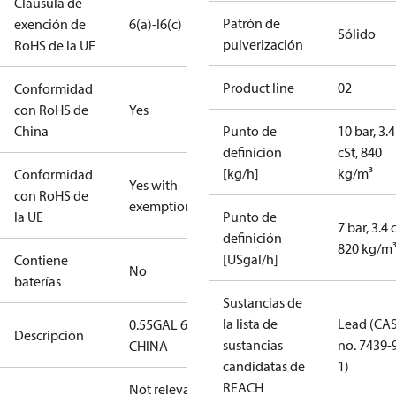
Cláusula de
Patrón de
exención de
6(a)-I
6(c)
Sólido
pulverización
RoHS de la UE
Product line
02
Conformidad
con RoHS de
Yes
China
Punto de
10 bar, 3.4
definición
cSt, 840
[kg/h]
kg/m³
Conformidad
Yes with
con RoHS de
exemptions
la UE
Punto de
7 bar, 3.4 
definición
820 kg/m
[USgal/h]
Contiene
No
baterías
Sustancias de
la lista de
Lead (CA
0.55GAL 60S
Descripción
sustancias
no. 7439-
CHINA
candidatas de
1)
REACH
Not relevant