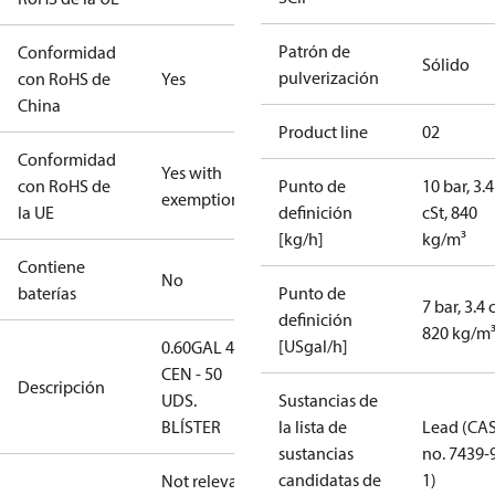
Patrón de
Conformidad
Sólido
pulverización
con RoHS de
Yes
China
Product line
02
Conformidad
Yes with
con RoHS de
Punto de
10 bar, 3.4
exemptions
la UE
definición
cSt, 840
[kg/h]
kg/m³
Contiene
No
baterías
Punto de
7 bar, 3.4 
definición
820 kg/m
[USgal/h]
0.60GAL 45S
CEN - 50
Descripción
UDS.
Sustancias de
BLÍSTER
la lista de
Lead (CA
sustancias
no. 7439-
candidatas de
1)
Not relevant