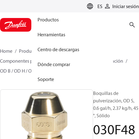
LANGUAGE
ES
Iniciar sesión
Productos
Herramientas
Centro de descargas
Home
Productos
Climate Solutions for heating
Componentes para quemador
Boquillas de pulverización
Dónde comprar
OD B / OD H / OD S
030F4862
Soporte
Boquillas de
pulverización, OD S,
0.6 gal/h, 2.37 kg/h, 45
°, Sólido
030F48