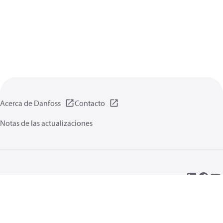
Acerca de Danfoss
Contacto
Notas de las actualizaciones
Política de privacidad de datos
Terminos uso
Información general
Cookies