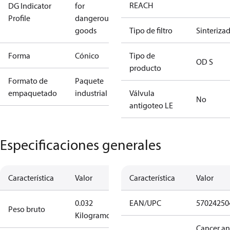
REACH
DG Indicator
for
Profile
dangerous
goods
Tipo de filtro
Sinteriza
Forma
Cónico
Tipo de
OD S
producto
Formato de
Paquete
empaquetado
industrial
Válvula
No
antigoteo LE
Especificaciones generales
Característica
Valor
Característica
Valor
0.032
EAN/UPC
57024250
Peso bruto
Kilogramo
Cancer a