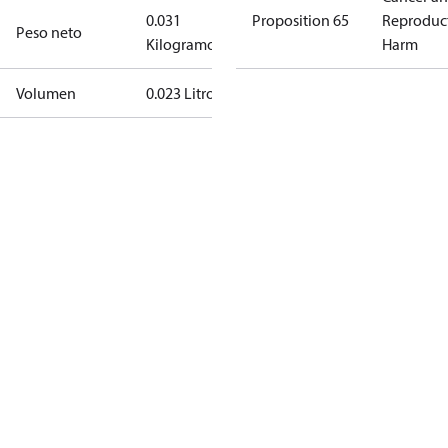
0.031
Proposition 65
Reproduc
Peso neto
Kilogramo
Harm
Volumen
0.023 Litro