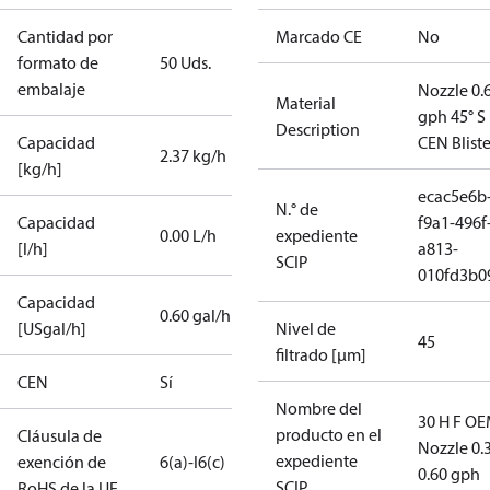
Cantidad por
Marcado CE
No
formato de
50 Uds.
embalaje
Nozzle 0.
Material
gph 45° S
Description
Capacidad
CEN Bliste
2.37 kg/h
[kg/h]
ecac5e6b
N.° de
Capacidad
f9a1-496f
0.00 L/h
expediente
[l/h]
a813-
SCIP
010fd3b0
Capacidad
0.60 gal/h
[USgal/h]
Nivel de
45
filtrado [µm]
CEN
Sí
Nombre del
30 H F OE
producto en el
Cláusula de
Nozzle 0.
expediente
exención de
6(a)-I
6(c)
0.60 gph
SCIP
RoHS de la UE