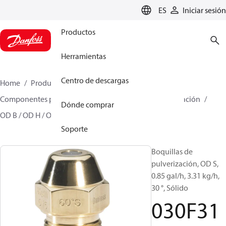
LANGUAGE
ES
Iniciar sesión
Productos
Herramientas
Centro de descargas
Home
Productos
Climate Solutions for heating
Componentes para quemador
Boquillas de pulverización
Dónde comprar
OD B / OD H / OD S
030F3118
Soporte
Boquillas de
pulverización, OD S,
0.85 gal/h, 3.31 kg/h,
30 °, Sólido
030F31