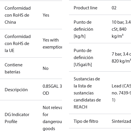
Product line
02
Conformidad
con RoHS de
Yes
China
Punto de
10 bar, 3.4
definición
cSt, 840
[kg/h]
kg/m³
Conformidad
Yes with
con RoHS de
exemptions
la UE
Punto de
7 bar, 3.4 
definición
820 kg/m
[USgal/h]
Contiene
No
baterías
Sustancias de
la lista de
Lead (CA
0.85GAL 30S
Descripción
sustancias
no. 7439-
OD
candidatas de
1)
REACH
Not relevant
DG Indicator
for
Tipo de filtro
Sinteriza
Profile
dangerous
goods