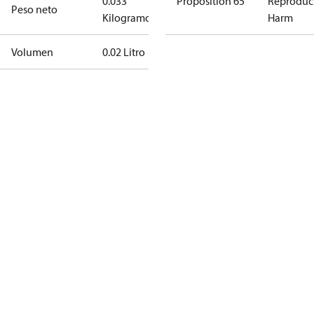
0.033
Proposition 65
Reproduc
Peso neto
Kilogramo
Harm
Volumen
0.02 Litro