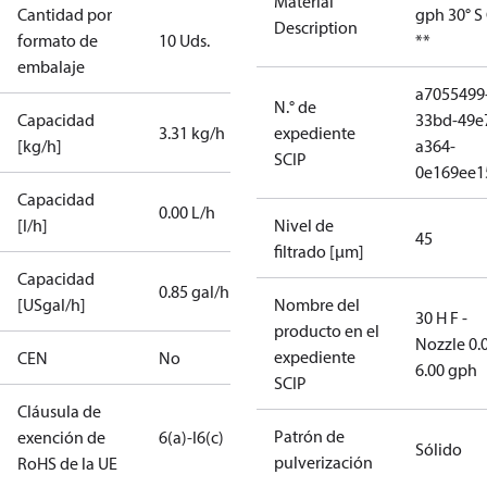
Material
Cantidad por
gph 30° S
Description
formato de
10 Uds.
**
embalaje
a7055499
N.° de
Capacidad
33bd-49e
3.31 kg/h
expediente
[kg/h]
a364-
SCIP
0e169ee1
Capacidad
0.00 L/h
[l/h]
Nivel de
45
filtrado [µm]
Capacidad
0.85 gal/h
[USgal/h]
Nombre del
30 H F -
producto en el
Nozzle 0.
expediente
CEN
No
6.00 gph
SCIP
Cláusula de
Patrón de
exención de
6(a)-I
6(c)
Sólido
pulverización
RoHS de la UE