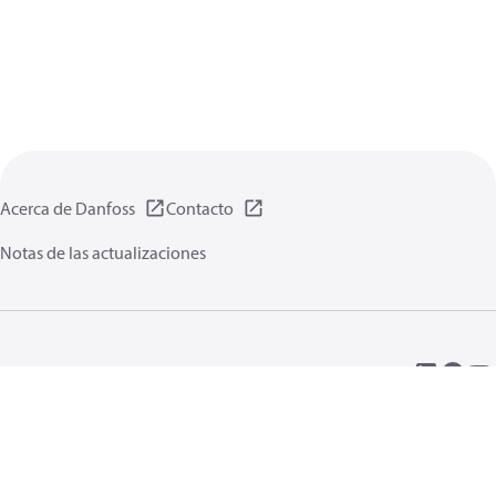
Acerca de Danfoss
Contacto
Notas de las actualizaciones
Política de privacidad de datos
Terminos uso
Información general
Cookies