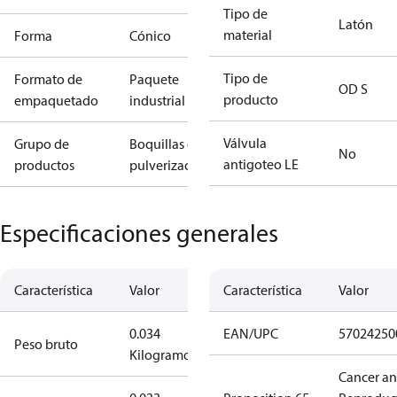
Tipo de
Latón
material
Forma
Cónico
Tipo de
Formato de
Paquete
OD S
producto
empaquetado
industrial
Válvula
Grupo de
Boquillas de
No
antigoteo LE
productos
pulverización
Especificaciones generales
Característica
Valor
Característica
Valor
0.034
EAN/UPC
57024250
Peso bruto
Kilogramo
Cancer a