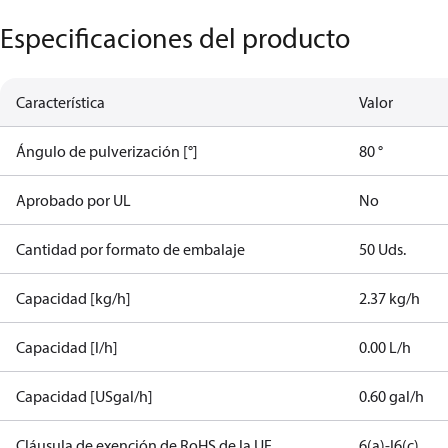
Especificaciones del producto
Característica
Valor
Ángulo de pulverización [°]
80 °
Aprobado por UL
No
Cantidad por formato de embalaje
50 Uds.
Capacidad [kg/h]
2.37 kg/h
Capacidad [l/h]
0.00 L/h
Capacidad [USgal/h]
0.60 gal/h
Cláusula de exención de RoHS de la UE
6(a)-I
6(c)