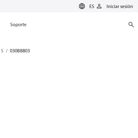
ES
Iniciar sesión
Soporte
 S
030B8803