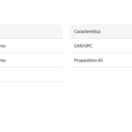
Característica
amo
EAN/UPC
amo
Proposition 65