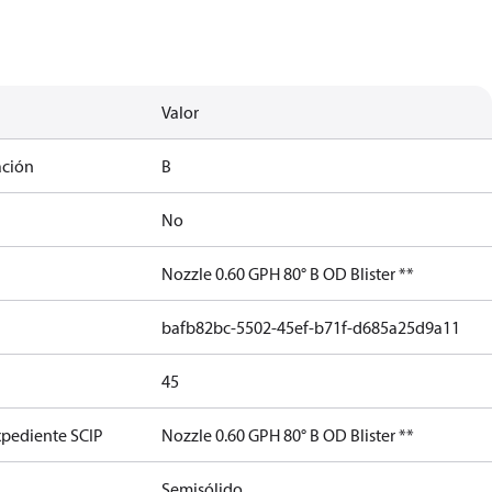
Valor
ación
B
No
Nozzle 0.60 GPH 80° B OD Blister **
bafb82bc-5502-45ef-b71f-d685a25d9a11
45
xpediente SCIP
Nozzle 0.60 GPH 80° B OD Blister **
Semisólido