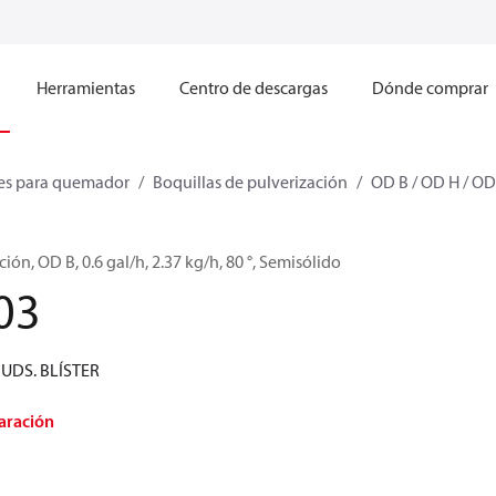
Herramientas
Centro de descargas
Dónde comprar
s para quemador
Boquillas de pulverización
OD B / OD H / OD
ión, OD B, 0.6 gal/h, 2.37 kg/h, 80 °, Semisólido
03
0 UDS. BLÍSTER
aración