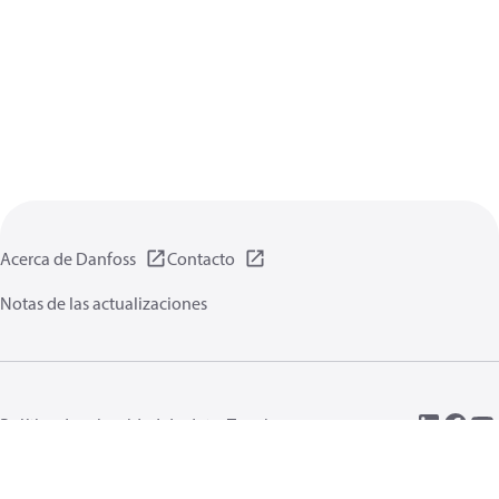
Acerca de Danfoss
Contacto
Notas de las actualizaciones
Política de privacidad de datos
Terminos uso
Información general
Cookies