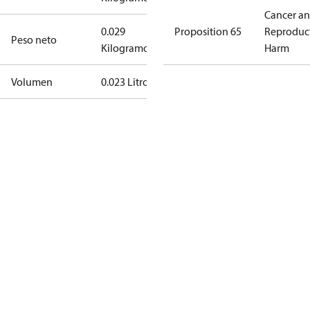
Cancer a
0.029
Proposition 65
Reproduc
Peso neto
Kilogramo
Harm
Volumen
0.023 Litro