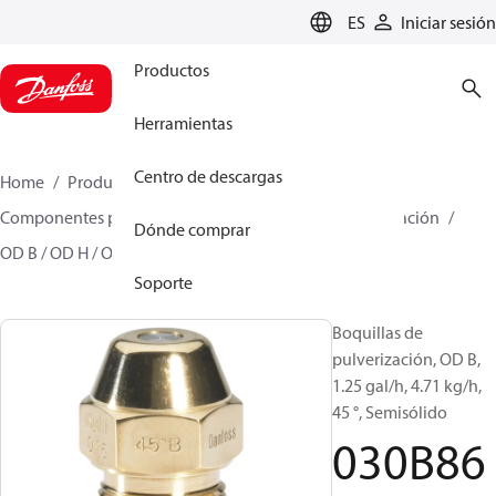
LANGUAGE
ES
Iniciar sesión
Productos
Herramientas
Centro de descargas
Home
Productos
Climate Solutions for heating
Componentes para quemador
Boquillas de pulverización
Dónde comprar
OD B / OD H / OD S
030B8659
Soporte
Boquillas de
pulverización, OD B,
1.25 gal/h, 4.71 kg/h,
45 °, Semisólido
030B86