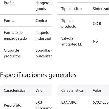
Profile
dangerous
goods
Tipo de filtro
Sinteriza
Forma
Cónico
Tipo de
OD B
producto
Formato de
Paquete
empaquetado
industrial
Válvula
No
antigoteo LE
Grupo de
Boquillas de
productos
pulverización
Especificaciones generales
Característica
Valor
Característica
Valor
0.03
EAN/UPC
57024250
Peso bruto
Kilogramo