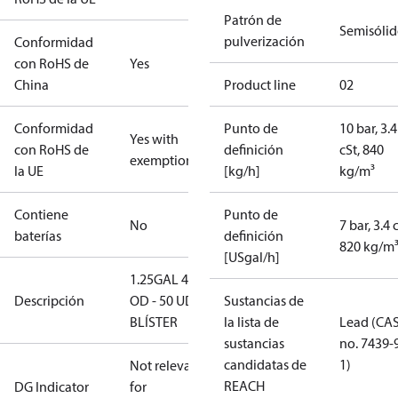
Patrón de
Semisóli
pulverización
Conformidad
con RoHS de
Yes
China
Product line
02
Conformidad
Punto de
10 bar, 3.4
Yes with
con RoHS de
definición
cSt, 840
exemptions
la UE
[kg/h]
kg/m³
Contiene
Punto de
No
7 bar, 3.4 
baterías
definición
820 kg/m
[USgal/h]
1.25GAL 45B
Descripción
OD - 50 UDS.
Sustancias de
BLÍSTER
la lista de
Lead (CA
sustancias
no. 7439-
candidatas de
1)
Not relevant
REACH
DG Indicator
for