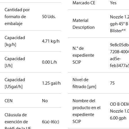
Marcado CE
Yes
Cantidad por
formato de
50 Uds.
Nozzle 1.
Material
embalaje
gph 45° B
Description
Blister**
Capacidad
4.71 kg/h
[kg/h]
9e8c05db
N.° de
7208-400
expediente
Capacidad
ad5e-
0.00 L/h
SCIP
[l/h]
feb3477a
Capacidad
Nivel de
1.25 gal/h
75
[USgal/h]
filtrado [µm]
CEN
No
Nombre del
OD B OEM
producto en el
Nozzle 1.
expediente
Cláusula de
6.00 gph
SCIP
exención de
6(a)-I
6(c)
RoHS de la UE