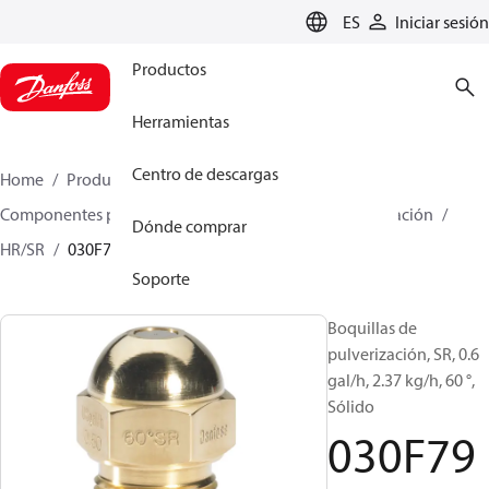
LANGUAGE
ES
Iniciar sesión
Productos
Herramientas
Centro de descargas
Home
Productos
Climate Solutions for heating
Componentes para quemador
Boquillas de pulverización
Dónde comprar
HR/SR
030F7912
Soporte
Boquillas de
pulverización, SR, 0.6
gal/h, 2.37 kg/h, 60 °,
Sólido
030F79