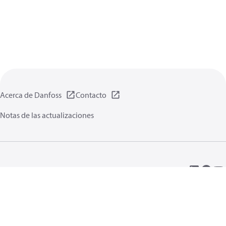
Acerca de Danfoss
Contacto
Notas de las actualizaciones
Política de privacidad de datos
Terminos uso
Información general
Cookies