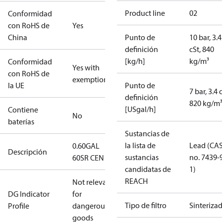
Product line
02
Conformidad
con RoHS de
Yes
China
Punto de
10 bar, 3.4
definición
cSt, 840
[kg/h]
kg/m³
Conformidad
Yes with
con RoHS de
exemptions
la UE
Punto de
7 bar, 3.4 
definición
820 kg/m
[USgal/h]
Contiene
No
baterías
Sustancias de
la lista de
Lead (CA
0.60GAL
Descripción
sustancias
no. 7439-
60SR CEN
candidatas de
1)
REACH
Not relevant
DG Indicator
for
Tipo de filtro
Sinteriza
Profile
dangerous
goods