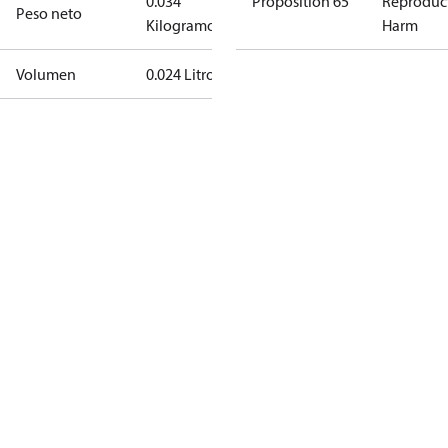
0.034
Proposition 65
Reproduc
Peso neto
Kilogramo
Harm
Volumen
0.024 Litro