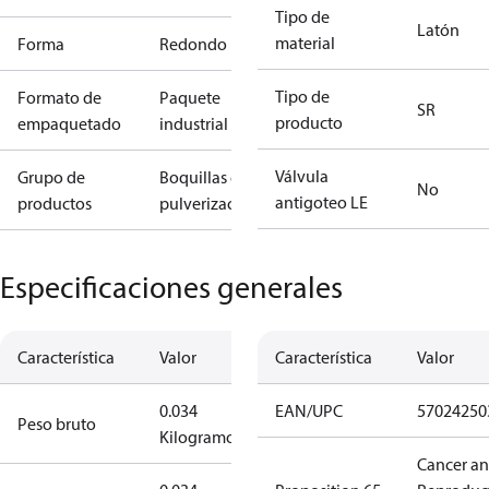
Tipo de
Latón
material
Forma
Redondo
Tipo de
Formato de
Paquete
SR
producto
empaquetado
industrial
Válvula
Grupo de
Boquillas de
No
antigoteo LE
productos
pulverización
Especificaciones generales
Característica
Valor
Característica
Valor
0.034
EAN/UPC
57024250
Peso bruto
Kilogramo
Cancer a