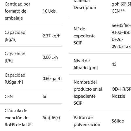
Material
Cantidad por
gph 60° S
Description
formato de
10 Uds.
CEN **
embalaje
aee35f8c-
N.° de
Capacidad
910d-4bb
2.37 kg/h
expediente
[kg/h]
be2d-
SCIP
092ba1a3
Capacidad
0.00 L/h
[l/h]
Nivel de
45
filtrado [µm]
Capacidad
0.60 gal/h
[USgal/h]
Nombre del
producto en el
OD-HR/S
expediente
Nozzle
CEN
Sí
SCIP
Cláusula de
Patrón de
exención de
6(a)-I
6(c)
Sólido
pulverización
RoHS de la UE