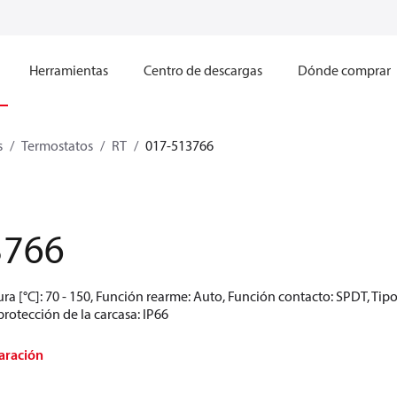
Herramientas
Centro de descargas
Dónde comprar
s
Termostatos
RT
017-513766
3766
ra [°C]: 70 - 150, Función rearme: Auto, Función contacto: SPDT, Tip
rotección de la carcasa: IP66
aración