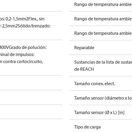
Rango de temperatura ambien
llos: 0,2-1,5mm2
Flex., sin
Rango de temperatura ambient
,2-2,5mm2
Sólido/trenzado:
Rango de temperatura ambient
 400V
Grado de polución:
Reparable
inal de impulsos:
n contra cortocircuito,
Sustancias de la lista de sust
de REACH
Tamaño conex. elect.
Tamaño sensor (diámetro x l
Tamaño sensor (Ø x L) [in]
Tipo de carga