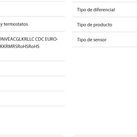
Tipo de diferencial
 y termostatos
Tipo de producto
DNV
EAC
GL
KR
LLC CDC EURO-
Tipo de sensor
KK
RMRS
RoHS
RoHS