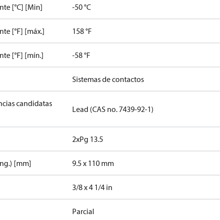
te [°C] [Min]
-50 °C
e [°F] [máx.]
158 °F
e [°F] [mín.]
-58 °F
Sistemas de contactos
ancias candidatas
Lead (CAS no. 7439-92-1)
2xPg 13.5
ong.) [mm]
9.5 x 110 mm
3/8 x 4 1/4 in
Parcial