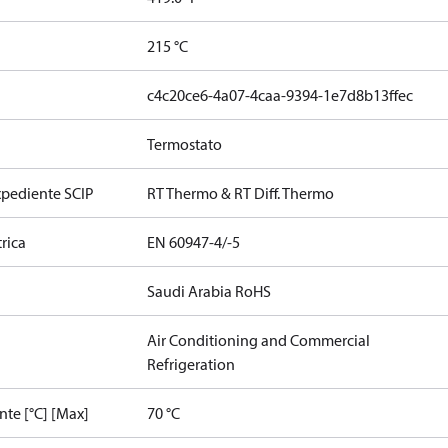
215 °C
c4c20ce6-4a07-4caa-9394-1e7d8b13ffec
Termostato
xpediente SCIP
RT Thermo & RT Diff. Thermo
rica
EN 60947-4/-5
Saudi Arabia RoHS
Air Conditioning and Commercial
Refrigeration
te [°C] [Max]
70 °C