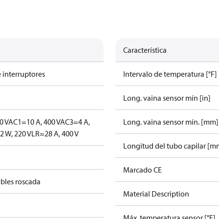
Característica
 interruptores
Intervalo de temperatura [°F] 
Long. vaina sensor mín [in]
0 V
AC1=10 A, 400 V
AC3=4 A,
Long. vaina sensor mín. [mm]
 W, 220 V
LR=28 A, 400 V
Longitud del tubo capilar [m
Marcado CE
ables roscada
Material Description
Máx. temperatura sensor [°F]