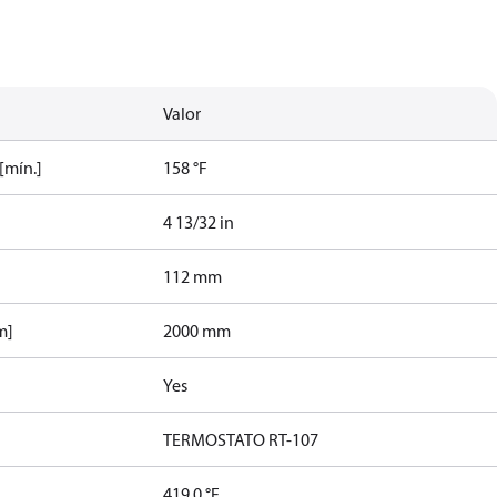
Valor
[mín.]
158 °F
4 13/32 in
112 mm
m]
2000 mm
Yes
TERMOSTATO RT-107
419.0 °F