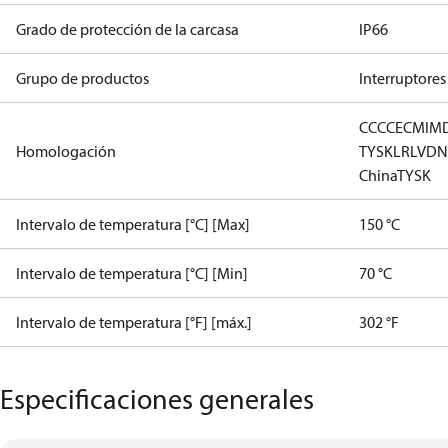
Grado de protección de la carcasa
IP66
Grupo de productos
Interruptores
CCC
CE
CMIM
Homologación
TYSK
LR
LVD
N
China
TYSK
Intervalo de temperatura [°C] [Max]
150 °C
Intervalo de temperatura [°C] [Min]
70 °C
Intervalo de temperatura [°F] [máx.]
302 °F
Especificaciones generales