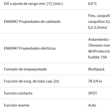
Dif. a ajuste de rango mín. [°C] [mín.]
6.0 °C
Flex., casqui
EN60947 Propiedades de cableado
casquillos: 0
0,2-2,5mm2
Aislamiento:
3
Tensión nom
EN60947 Propiedades eléctricas
4kV
Protecció
fusible: 10A
Formato de empaquetado
Multipack
Fracción de long. de tubo cap. [in]
78 3/4 in
Función contacto
SPDT
Función rearme
Auto