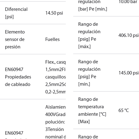
regulación
10.00 bar
[bar] Pe [mín.]
Diferencial
14.50 psi
[psi]
Rango de
regulación
Elemento
406.10 ps
[psig] Pe
sensor de
Fuelles
[máx.]
presión
Rango de
Flex., casquillos: 0,2-
regulación
EN60947
1,5mm2
Flex., sin
145.00 ps
[psig] Pe
Propiedades
casquillos: 0,2-
[mín.]
de cableado
2,5mm2
Sólido/trenzado:
0,2-2,5mm2
Rango de
temperatura
Aislamiento:
65 °C
ambiente [°C]
400V
Grado de
[Max]
polución:
3
Tensión
EN60947
nominal de
Rango de