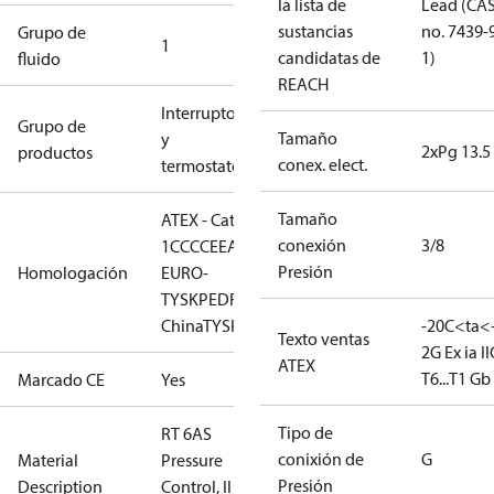
la lista de
Lead (CA
sustancias
no. 7439-
Grupo de
1
candidatas de
1)
fluido
REACH
Interruptores
Grupo de
Tamaño
y
2xPg 13.5
productos
conex. elect.
termostatos
Tamaño
ATEX - Cat. 2 - Zone
conexión
3/8
1
CCC
CE
EAC
LLC CDC
Presión
Homologación
EURO-
TYSK
PED
RMRS
RoHS
RoHS
China
TYSK
-20C<ta<
Texto ventas
2G Ex ia II
ATEX
T6...T1 Gb
Marcado CE
Yes
Tipo de
RT 6AS
conixión de
G
Material
Pressure
Presión
Description
Control, II 2G