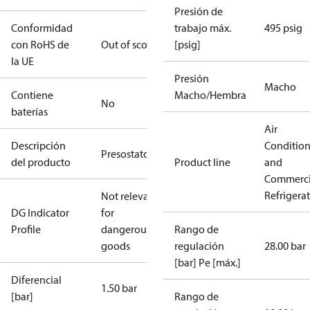
Presión de
Conformidad
trabajo máx.
495 psig
con RoHS de
Out of scope
[psig]
la UE
Presión
Macho
Contiene
Macho/Hembra
No
baterías
Air
Descripción
Conditio
Presostato
del producto
Product line
and
Commerci
Refrigera
Not relevant
DG Indicator
for
Profile
dangerous
Rango de
goods
regulación
28.00 bar
[bar] Pe [máx.]
Diferencial
1.50 bar
[bar]
Rango de