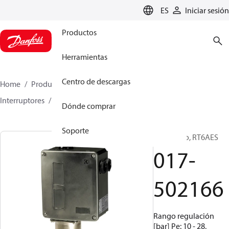
LANGUAGE
ES
Iniciar sesión
Productos
Herramientas
Centro de descargas
Home
Productos
Climate Solutions for cooling
Interruptores
Presostatos
RT
017-502166
Dónde comprar
Soporte
Presostato, RT6AES
017-
502166
Rango regulación
[bar] Pe: 10 - 28,