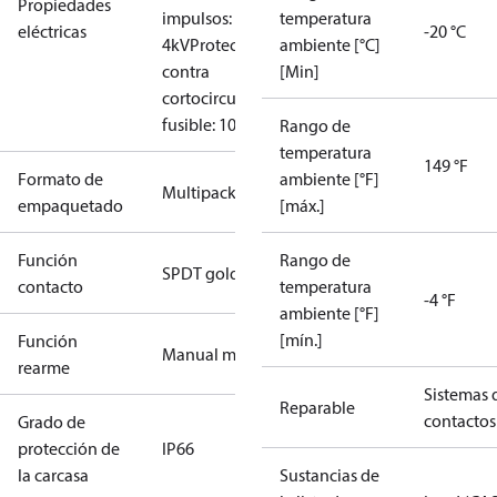
Propiedades
impulsos:
temperatura
eléctricas
-20 °C
4kV
Protección
ambiente [°C]
contra
[Min]
cortocircuito,
fusible: 10A
Rango de
temperatura
149 °F
Formato de
ambiente [°F]
Multipack
empaquetado
[máx.]
Función
Rango de
SPDT gold
contacto
temperatura
-4 °F
ambiente [°F]
[mín.]
Función
Manual máx.
rearme
Sistemas 
Reparable
contactos
Grado de
protección de
IP66
la carcasa
Sustancias de