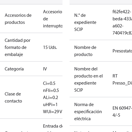
Accesorios
f62fe422-
Accesorios de
N.° de
de
beda-433
productos
expediente
interruptores
a602-
SCIP
740419c8
Cantidad por
formato de
15 Uds.
Nombre de
Presostat
embalaje
producto
Categoría
IV
Nombre del
producto en el
RT
expediente
Presso_Di
Ci=0.5
SCIP
nF
Ii=0.5
Clase de
A
Li=0.2
contacto
uH
Pi=1
Norma de
EN 60947
W
Ui=29 V
especificación
4/-5
eléctrica
Entrada de