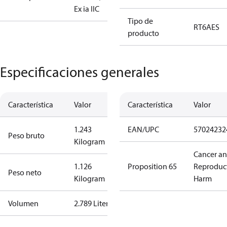
Ex ia IIC
Tipo de
RT6AES
producto
Especificaciones generales
Característica
Valor
Característica
Valor
1.243
EAN/UPC
57024232
Peso bruto
Kilogram
Cancer a
1.126
Proposition 65
Reproduc
Peso neto
Kilogram
Harm
Volumen
2.789 Liter