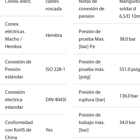
Conex. elect.
cables
Notas de
Manguito
roscada
conexión de
soldar d
presión
6,5/D 10
Conex.
eléctricas
Presión de
Hembra
Macho /
prueba Max.
38.0 bar
Hembra
[bar] Pe
Conexión de
Presión de
Presión
ISO 228-1
prueba máx.
551.0 psig
estándar
[psig]
Conexión
Presión de
136.0 bar
electrica
DIN 40430
ruptura [bar]
estandar
Presión de
Conformidad
trabajo máx.
34.0 bar
con RoHS de
Yes
[bar]
China