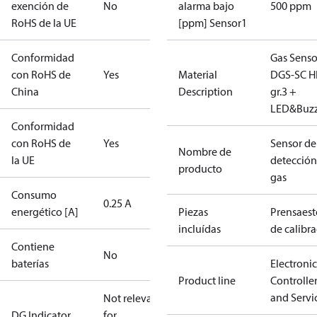
exención de
No
alarma bajo
500 ppm
RoHS de la UE
[ppm] Sensor1
Conformidad
Gas Senso
con RoHS de
Yes
Material
DGS-SC H
China
Description
gr.3 +
LED&Buz
Conformidad
con RoHS de
Yes
Sensor de
Nombre de
la UE
detección
producto
gas
Consumo
0.25 A
energético [A]
Piezas
Prensaes
incluídas
de calibr
Contiene
No
baterías
Electronic
Product line
Controlle
and Servi
Not relevant
DG Indicator
for