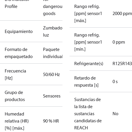
Profile
dangerous
Rango refrig.
goods
[ppm] sensor1
2000 ppm
[máx.]
Zumbadory
Equipamiento
luz
Rango refrig.
[ppm] sensor1
0 ppm
[mín.]
Formato de
Paquete
empaquetado
individual
Refrigerante(s)
R125
R143
Frecuencia
50/60 Hz
[Hz]
Retardo de
0 s
respuesta [s]
Grupo de
Sensores
productos
Sustancias de
la lista de
sustancias
No
Humedad
candidatas de
relativa (HR)
90 % HR
REACH
[%] [máx.]