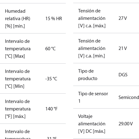
Tensión de
Humedad
alimentación
27 V
relativa (HR)
15 % HR
[V] c.a. [máx.]
[%] [mín.]
Tensión de
Intervalo de
alimentación
21 V
temperatura
60 °C
[V] c.a. [mín.]
[°C] [Max]
Tipo de
Intervalo de
DGS
producto
temperatura
-35 °C
[°C] [Min]
Tipo de sensor
Semicond
1
Intervalo de
temperatura
140 °F
[°F] [máx.]
Voltaje
alimentación
29.00 V
[V] DC [máx.]
Intervalo de
temperatura
-31 °F