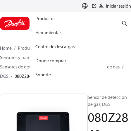
LANGUAGE
ES
Iniciar sesión
Productos
Herramientas
Centro de descargas
Home
Productos
Climate Solutions for cooling
Sensores y transmisores
Sensores
Dónde comprar
Sensores de detección de gas
Sensores de detección de gas
Soporte
DGS
080Z2841
Sensor de detección
de gas, DGS
080Z28