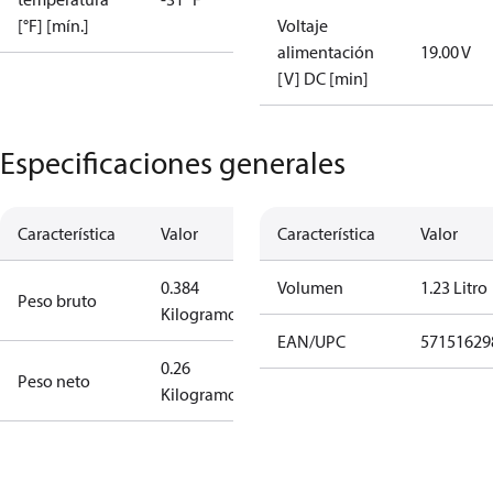
[°F] [mín.]
Voltaje
alimentación
19.00 V
[V] DC [min]
Especificaciones generales
Característica
Valor
Característica
Valor
0.384
Volumen
1.23 Litro
Peso bruto
Kilogramo
EAN/UPC
57151629
0.26
Peso neto
Kilogramo