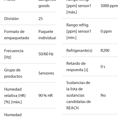
goods
[ppm] sensor1
5000 ppm
[máx.]
División
25
Rango refrig.
[ppm] sensor1
0 ppm
Formato de
Paquete
[mín.]
empaquetado
individual
Refrigerante(s)
R290
Frecuencia
50/60 Hz
[Hz]
Retardo de
0 s
respuesta [s]
Grupo de
Sensores
productos
Sustancias de
la lista de
Humedad
sustancias
No
relativa (HR)
90 % HR
candidatas de
[%] [máx.]
REACH
Humedad