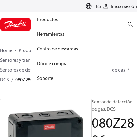
LANGUAGE
ES
Iniciar sesión
Productos
Herramientas
Centro de descargas
Home
Productos
Climate Solutions for cooling
Sensores y transmisores
Sensores
Dónde comprar
Sensores de detección de gas
Sensores de detección de gas
Soporte
DGS
080Z2806
Sensor de detección
de gas, DGS
080Z28