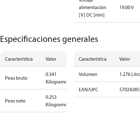
alimentación
19.00 V
[V] DC [min]
Especificaciones generales
Característica
Valor
Característica
Valor
0.341
Volumen
1.276 Litr
Peso bruto
Kilogramo
EAN/UPC
57024285
0.253
Peso neto
Kilogramo