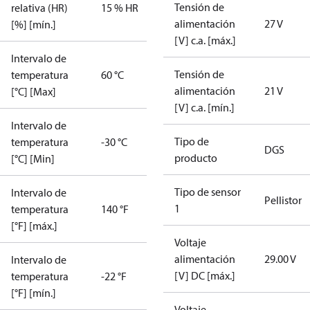
Tensión de
relativa (HR)
15 % HR
alimentación
27 V
[%] [mín.]
[V] c.a. [máx.]
Intervalo de
Tensión de
temperatura
60 °C
alimentación
21 V
[°C] [Max]
[V] c.a. [mín.]
Intervalo de
Tipo de
temperatura
-30 °C
DGS
producto
[°C] [Min]
Tipo de sensor
Intervalo de
Pellistor
1
temperatura
140 °F
[°F] [máx.]
Voltaje
alimentación
29.00 V
Intervalo de
[V] DC [máx.]
temperatura
-22 °F
[°F] [mín.]
Voltaje