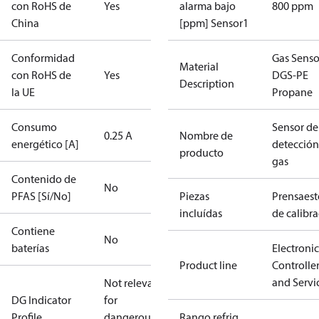
con RoHS de
Yes
alarma bajo
800 ppm
China
[ppm] Sensor1
Conformidad
Gas Senso
Material
con RoHS de
Yes
DGS-PE
Description
la UE
Propane
Consumo
Sensor de
0.25 A
Nombre de
energético [A]
detección
producto
gas
Contenido de
No
PFAS [Sí/No]
Piezas
Prensaes
incluídas
de calibr
Contiene
No
baterías
Electronic
Product line
Controlle
and Servi
Not relevant
DG Indicator
for
Profile
dangerous
Rango refrig.