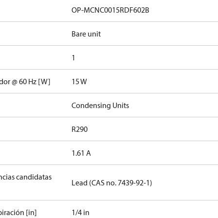
OP-MCNC0015RDF602B
Bare unit
1
ador @ 60 Hz [W]
15 W
Condensing Units
R290
1.61 A
ancias candidatas
Lead (CAS no. 7439-92-1)
iración [in]
1/4 in