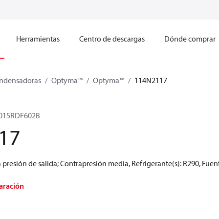
Herramientas
Centro de descargas
Dónde comprar
ndensadoras
Optyma™
Optyma™
114N2117
015RDF602B
17
presión de salida; Contrapresión media, Refrigerante(s): R290, Fuen
aración