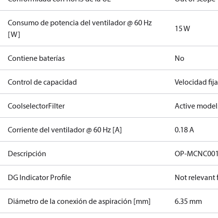
Consumo de potencia del ventilador @ 60 Hz
15 W
[W]
Contiene baterías
No
Control de capacidad
Velocidad fij
CoolselectorFilter
Active model
Corriente del ventilador @ 60 Hz [A]
0.18 A
Descripción
OP-MCNC00
DG Indicator Profile
Not relevant
Diámetro de la conexión de aspiración [mm]
6.35 mm