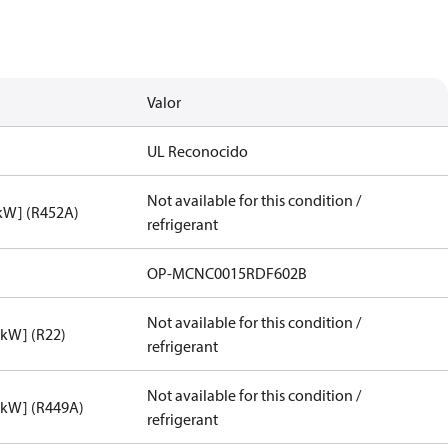
Valor
UL Reconocido
Not available for this condition /
[kW] (R452A)
refrigerant
OP-MCNC0015RDF602B
Not available for this condition /
[kW] (R22)
refrigerant
Not available for this condition /
[kW] (R449A)
refrigerant