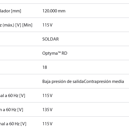
ilador [mm]
120.000 mm
z (máx.) [V] [Min]
115 V
SOLDAR
Optyma™ RD
18
Baja presión de salida
Contrapresión media
al a 60 Hz [V]
115 V
n a 60 Hz [V]
135 V
nal a 60 Hz [V]
115 V