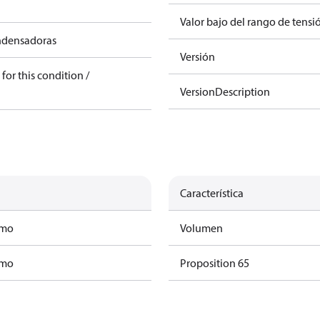
Valor bajo del rango de tensi
ndensadoras
Versión
for this condition /
VersionDescription
Característica
amo
Volumen
amo
Proposition 65