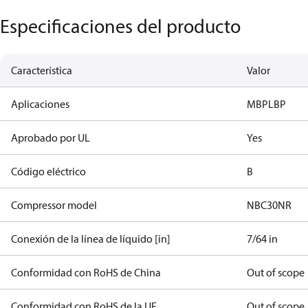
Especificaciones del producto
Característica
Valor
Aplicaciones
MBP
LBP
Aprobado por UL
Yes
Código eléctrico
B
Compressor model
NBC30NR
Conexión de la línea de líquido [in]
7/64 in
Conformidad con RoHS de China
Out of scope
Conformidad con RoHS de la UE
Out of scope