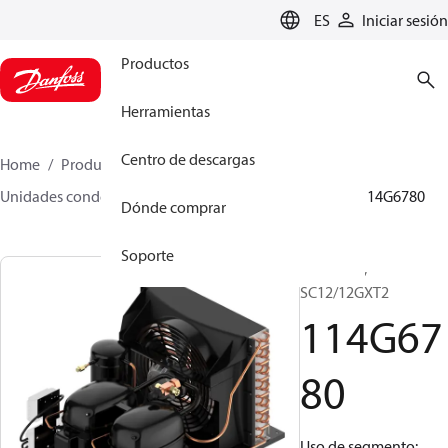
LANGUAGE
ES
Iniciar sesión
Productos
Herramientas
Centro de descargas
Home
Productos
Climate Solutions for cooling
Unidades condensadoras
Optyma™
Optyma™
114G6780
Dónde comprar
Soporte
Optyma™,
SC12/12GXT2
114G67
80
Uso de segmento: