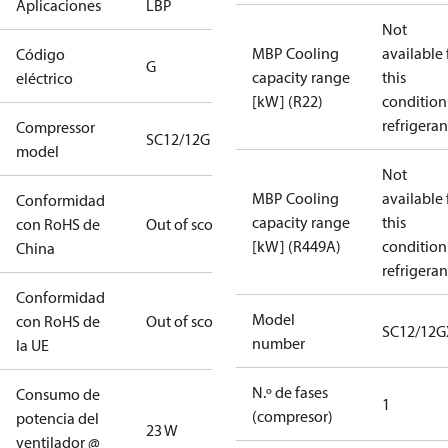
Aplicaciones
LBP
Not
MBP Cooling
available 
Código
G
capacity range
this
eléctrico
[kW] (R22)
condition
refrigeran
Compressor
SC12/12G
model
Not
MBP Cooling
available 
Conformidad
capacity range
this
con RoHS de
Out of scope
[kW] (R449A)
condition
China
refrigeran
Conformidad
Model
con RoHS de
Out of scope
SC12/12G
number
la UE
N.º de fases
Consumo de
1
(compresor)
potencia del
23 W
ventilador @