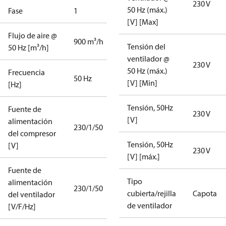
230 V
50 Hz (máx.)
Fase
1
[V] [Max]
Flujo de aire @
900 m³/h
Tensión del
50 Hz [m³/h]
ventilador @
230 V
50 Hz (máx.)
Frecuencia
50 Hz
[V] [Min]
[Hz]
Tensión, 50Hz
Fuente de
230 V
[V]
alimentación
230/1/50
del compresor
Tensión, 50Hz
[V]
230 V
[V] [máx.]
Fuente de
Tipo
alimentación
230/1/50
cubierta/rejilla
Capota
del ventilador
de ventilador
[V/F/Hz]