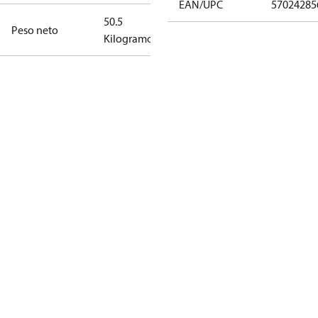
EAN/UPC
57024285
50.5
Peso neto
Kilogramo