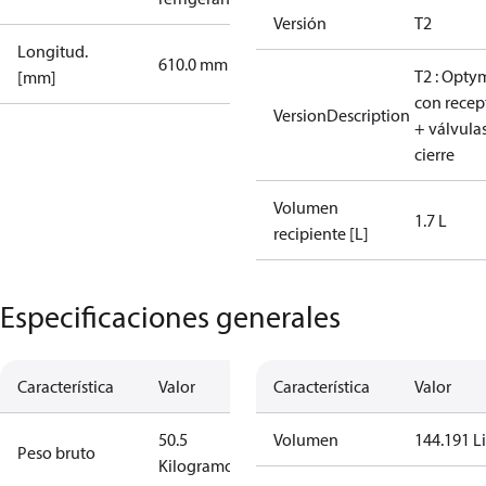
Versión
T2
Longitud.
610.0 mm
T2 : Opty
[mm]
con recep
VersionDescription
+ válvula
cierre
Volumen
1.7 L
recipiente [L]
Especificaciones generales
Característica
Valor
Característica
Valor
50.5
Volumen
144.191 Li
Peso bruto
Kilogramo