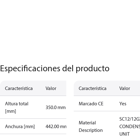
Especificaciones del producto
Característica
Valor
Característica
Valor
Altura total
Marcado CE
Yes
350.0 mm
[mm]
SC12/12G
Material
Anchura [mm]
442.00 mm
CONDENS
Description
UNIT