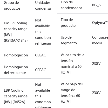
Tipo de
Grupo de
Unidades
BG_6
condensador
productos
condensadoras
Tipo de
Not
Optyma™ 
HMBP Cooling
producto
available for
capacity range
this
[kW]
Uso de
Contrapre
condition /
(R513A/R134a)
segmento
media
refrigerant
Valor alto de la
Homologación
CE
EAC
tensión
230 V
nominal a 60
Homologación
CE
EAC
Hz [V]
del recipiente
Valor bajo del
Not
rango de
LBP Cooling
available for
230 V
tensión a 60
capacity range
this
Hz [V]
[kW] (R452A)
condition /
refrigerant