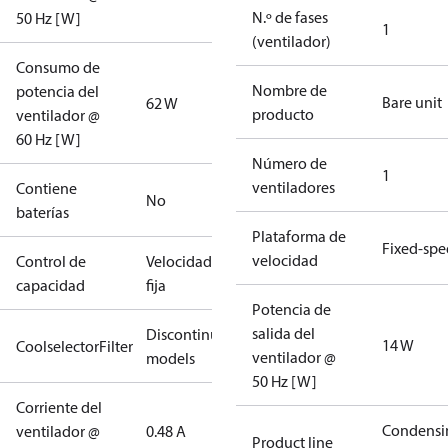
N.º de fases
50 Hz [W]
1
(ventilador)
Consumo de
Nombre de
potencia del
Bare unit
62 W
producto
ventilador @
60 Hz [W]
Número de
1
ventiladores
Contiene
No
baterías
Plataforma de
Fixed-sp
velocidad
Control de
Velocidad
capacidad
fija
Potencia de
salida del
Discontinued
14 W
CoolselectorFilter
ventilador @
models
50 Hz [W]
Corriente del
Condensi
ventilador @
0.48 A
Product line