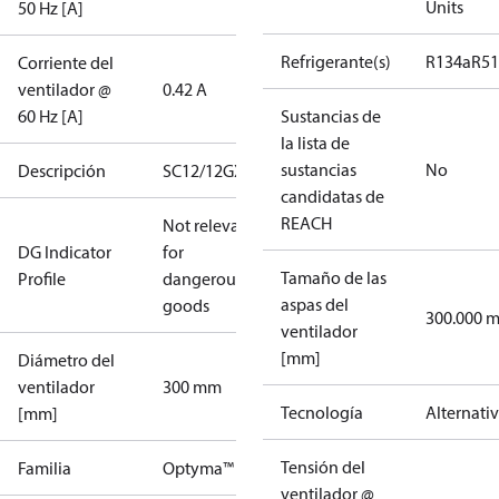
Units
50 Hz [A]
Refrigerante(s)
R134a
R5
Corriente del
ventilador @
0.42 A
60 Hz [A]
Sustancias de
la lista de
sustancias
No
Descripción
SC12/12GXT2
candidatas de
REACH
Not relevant
DG Indicator
for
Tamaño de las
Profile
dangerous
aspas del
goods
300.000 
ventilador
[mm]
Diámetro del
ventilador
300 mm
Tecnología
Alternati
[mm]
Tensión del
Familia
Optyma™
ventilador @