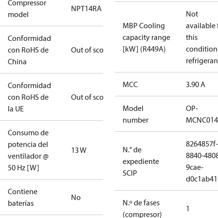
Compressor
NPT14RA
Not
model
MBP Cooling
available 
capacity range
this
Conformidad
[kW] (R449A)
condition
con RoHS de
Out of scope
refrigeran
China
MCC
3.90 A
Conformidad
con RoHS de
Out of scope
Model
OP-
la UE
number
MCNC014
Consumo de
8264857f-
potencia del
N.° de
13 W
8840-480
ventilador @
expediente
9cae-
50 Hz [W]
SCIP
d0c1ab41
Contiene
No
N.º de fases
baterías
1
(compresor)