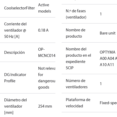
Active
CoolselectorFilter
N.º de fases
models
1
(ventilador)
Corriente del
Nombre de
ventilador @
0.18 A
Bare unit
producto
50 Hz [A]
Nombre del
OP-
OPTYMA
Descripción
producto en el
MCNC014NPA11G
A00 A04 
expediente
A10 A11
SCIP
Not relevant
DG Indicator
for
Número de
Profile
dangerous
1
ventiladores
goods
Plataforma de
Diámetro del
Fixed-sp
velocidad
ventilador
254 mm
[mm]