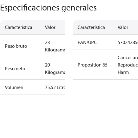
Especificaciones generales
Característica
Valor
Característica
Valor
23
EAN/UPC
57024285
Peso bruto
Kilogramo
Cancer a
20
Proposition 65
Reproduc
Peso neto
Kilogramo
Harm
Volumen
75.52 Litro