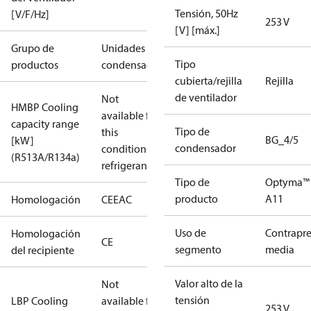
Tensión, 50Hz
[V/F/Hz]
253 V
[V] [máx.]
Grupo de
Unidades
Tipo
productos
condensadoras
cubierta/rejilla
Rejilla
de ventilador
Not
HMBP Cooling
available for
capacity range
Tipo de
this
BG_4/5
[kW]
condensador
condition /
(R513A/R134a)
refrigerant
Tipo de
Optyma™
producto
A11
Homologación
CE
EAC
Uso de
Contrapre
Homologación
CE
segmento
media
del recipiente
Valor alto de la
Not
tensión
LBP Cooling
available for
253 V