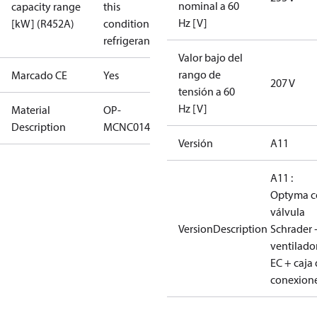
nominal a 60
capacity range
this
Hz [V]
[kW] (R452A)
condition /
refrigerant
Valor bajo del
rango de
Marcado CE
Yes
207 V
tensión a 60
Hz [V]
Material
OP-
Description
MCNC014NPA11G
Versión
A11
A11 :
Optyma c
válvula
VersionDescription
Schrader 
ventilado
EC + caja
conexion