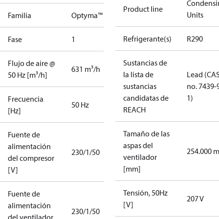
Condensi
Product line
Units
Familia
Optyma™
Refrigerante(s)
R290
Fase
1
Sustancias de
Flujo de aire @
631 m³/h
la lista de
Lead (CA
50 Hz [m³/h]
sustancias
no. 7439-
candidatas de
1)
Frecuencia
50 Hz
REACH
[Hz]
Tamaño de las
Fuente de
aspas del
alimentación
254.000 
230/1/50
ventilador
del compresor
[mm]
[V]
Tensión, 50Hz
Fuente de
207 V
[V]
alimentación
230/1/50
del ventilador