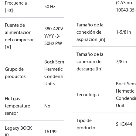
(CAS no.
Frecuencia
50 Hz
10043-35-
[Hz]
Tamaño de la
Fuente de
380-420V
conexión de
1-5/8 in
alimentación
Y/YY -3-
aspiración [in]
del compresor
50Hz PW
[V]
Tamaño de la
conexión de
7/8 in
Bock Semi-
descarga [in]
Grupo de
Hermetic
productos
Condensing
Units
Bock Sem
Hermetic
Tecnología
Condensi
Hot gas
Unit
temperature
No
sensor
Tipo de
SHGX44
producto
Legacy BOCK
16199
ID