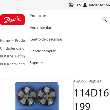
LANGUAGE
ES
Iniciar sesión
Productos
Herramientas
Centro de descargas
Home
Productos
Climate Solutions for cooling
Unidades condensadoras
Dónde comprar
BOCK SH Refrigerado por gas - 1 etapa
Soporte
BOCK semi hermetic SHG-L
114D16199
SHGX44e/565-4 SL
114D16
199