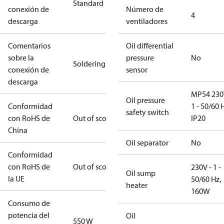
Standard
conexión de
Número de
4
descarga
ventiladores
Comentarios
Oil differential
sobre la
pressure
No
Soldering
conexión de
sensor
descarga
MP54 230
Oil pressure
Conformidad
1 - 50/60 
safety switch
con RoHS de
Out of scope
IP20
China
Oil separator
No
Conformidad
con RoHS de
Out of scope
230V - 1 -
Oil sump
la UE
50/60 Hz,
heater
160W
Consumo de
potencia del
Oil
550 W