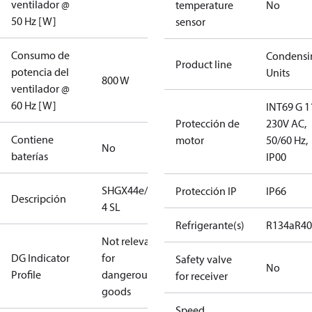
ventilador @
temperature
No
50 Hz [W]
sensor
Consumo de
Condensi
Product line
potencia del
Units
800 W
ventilador @
60 Hz [W]
INT69 G 1
Protección de
230V AC,
Contiene
motor
50/60 Hz,
No
baterías
IP00
SHGX44e/565-
Protección IP
IP66
Descripción
4 SL
Refrigerante(s)
R134a
R4
Not relevant
DG Indicator
for
Safety valve
No
Profile
dangerous
for receiver
goods
Speed