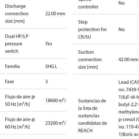
No
Discharge
controller
connection
22.00 mm
size [mm]
Step
protection for
No
Dual HP/LP
CR/SU
pressure
Yes
switch
Suction
connection
42.00 mm
Familia
SHG L
size [mm]
Fase
3
Lead (CA
no. 7439-
Flujo de aire @
1)
6,6'-di-t
18600 m³/h
Sustancias de
50 Hz [m³/h]
butyl-2,2'
la lista de
methylen
sustancias
Flujo de aire @
p-cresol 
23200 m³/h
candidatas de
60 Hz [m³/h]
no. 119-4
REACH
1)
Boric ac