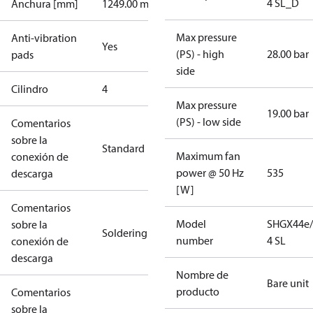
4 SL_D
Anchura [mm]
1249.00 mm
Max pressure
Anti-vibration
Yes
(PS) - high
28.00 bar
pads
side
Cilindro
4
Max pressure
19.00 bar
(PS) - low side
Comentarios
sobre la
Standard
Maximum fan
conexión de
power @ 50 Hz
535
descarga
[W]
Comentarios
Model
SHGX44e/
sobre la
Soldering
number
4 SL
conexión de
descarga
Nombre de
Bare unit
producto
Comentarios
sobre la