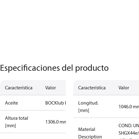
Especificaciones del producto
Característica
Valor
Característica
Valor
Aceite
BOCKlub E55
Longitud.
1046.0 m
[mm]
Altura total
1306.0 mm
[mm]
COND. UN
Material
SHGX44e/
Description