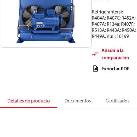
Refrigerante(s):
R404A; R407C; R452A;
R407A; R134a; R407F;
R513A; R448A; R450A;
R449A, null: 16199
Añadir a la
comparación
Exportar PDF
Detalles de producto
Documentos
Certificados