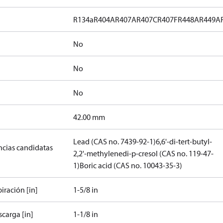
R134a
R404A
R407A
R407C
R407F
R448A
R449A
No
No
No
]
42.00 mm
Lead (CAS no. 7439-92-1)
6,6'-di-tert-butyl-
ancias candidatas
2,2'-methylenedi-p-cresol (CAS no. 119-47-
1)
Boric acid (CAS no. 10043-35-3)
iración [in]
1-5/8 in
carga [in]
1-1/8 in