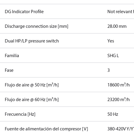
DG Indicator Profile
Not relevant
Discharge connection size [mm]
28.00 mm
Dual HP/LP pressure switch
Yes
Familia
SHG L
Fase
3
Flujo de aire @ 50 Hz [m³/h]
18600 m³/h
Flujo de aire @ 60 Hz [m³/h]
23200 m³/h
Frecuencia [Hz]
50 Hz
Fuente de alimentación del compresor [V]
380-420V Y/Y