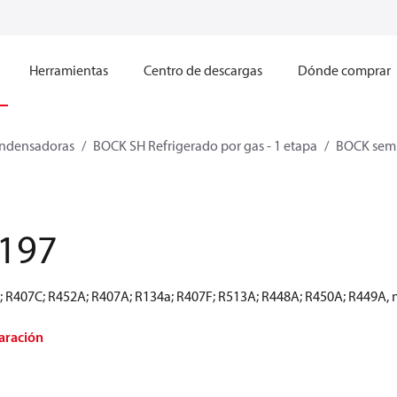
Herramientas
Centro de descargas
Dónde comprar
ndensadoras
BOCK SH Refrigerado por gas - 1 etapa
BOCK semi
197
A; R407C; R452A; R407A; R134a; R407F; R513A; R448A; R450A; R449A, n
aración