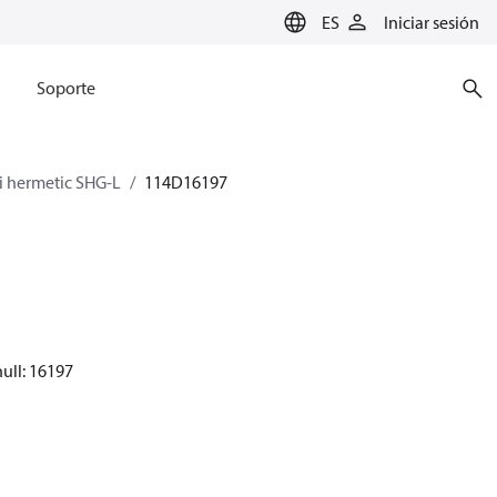
ES
Iniciar sesión
Soporte
 hermetic SHG-L
114D16197
ull: 16197