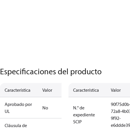
Especificaciones del producto
Característica
Valor
Característica
Valor
Aprobado por
90f75d0b
No
N.° de
UL
72a8-4b0
expediente
9f92-
SCIP
e6ddde39
Cláusula de