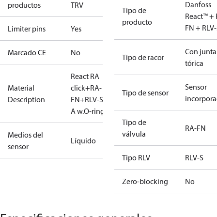
Danfoss
productos
TRV
Tipo de
React™ + 
producto
FN + RLV-
Limiter pins
Yes
Con junta
Marcado CE
No
Tipo de racor
tórica
React RA
Sensor
Material
click+RA-
Tipo de sensor
incorpor
Description
FN+RLV-S15
A w.O-ring
Tipo de
RA-FN
válvula
Medios del
Líquido
sensor
Tipo RLV
RLV-S
Zero-blocking
No