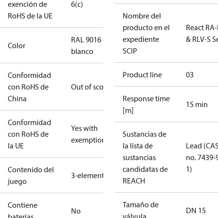
exención de
6(c)
RoHS de la UE
Nombre del
producto en el
React RA
expediente
& RLV-S S
RAL 9016 en
Color
SCIP
blanco
Product line
03
Conformidad
con RoHS de
Out of scope
China
Response time
15 min
[m]
Conformidad
Yes with
con RoHS de
Sustancias de
exemptions
la UE
la lista de
Lead (CA
sustancias
no. 7439-
candidatas de
1)
Contenido del
3-elements
REACH
juego
Tamaño de
Contiene
DN 15
No
válvula
baterías