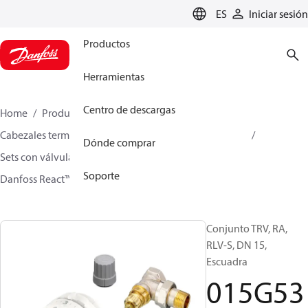
LANGUAGE
ES
Iniciar sesión
Productos
Herramientas
Centro de descargas
Home
Productos
Climate Solutions for heating
Cabezales termostáticos de radiador
Conjuntos TRV
Dónde comprar
Sets con válvula incorporada y detentor
Soporte
Danfoss React™ + RA-FN + RLV-S
015G5357
Conjunto TRV, RA,
RLV-S, DN 15,
Escuadra
015G53