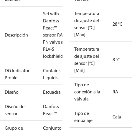
Temperatura
Set with
de ajuste del
Danfoss
28 °C
sensor [°C]
React™
[Max]
Descripción
sensor, RA-
FN valve and
RLV-S
Temperatura
lockshield.
de ajuste del
8 °C
sensor [°C]
[Min]
DG Indicator
Contains
Profile
Liquids
Tipo de
conexión a la
RA
Diseño
Escuadra
válvula
Diseño del
Danfoss
Tipo de
sensor
React™
Caja
embalaje
Grupo de
Conjunto