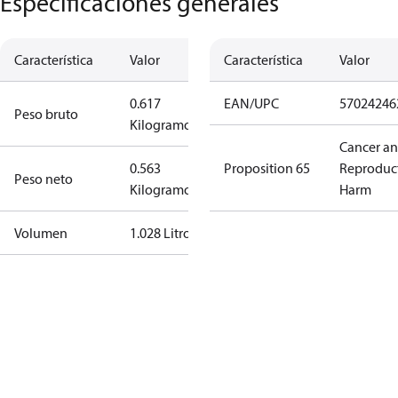
Especificaciones generales
Característica
Valor
Característica
Valor
0.617
EAN/UPC
57024246
Peso bruto
Kilogramo
Cancer a
0.563
Proposition 65
Reproduc
Peso neto
Kilogramo
Harm
Volumen
1.028 Litro