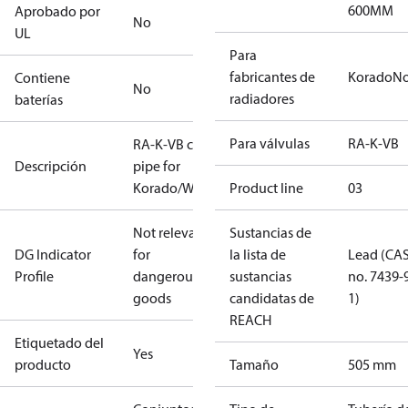
600MM
Aprobado por
No
UL
Para
fabricantes de
Korado
No
Contiene
No
radiadores
baterías
Para válvulas
RA-K-VB
RA-K-VB connection
Descripción
pipe for
Korado/Watt/Nordic
Product line
03
Not relevant
Sustancias de
DG Indicator
for
la lista de
Lead (CA
Profile
dangerous
sustancias
no. 7439-
goods
candidatas de
1)
REACH
Etiquetado del
Yes
producto
Tamaño
505 mm