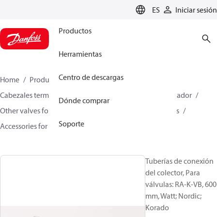
LANGUAGE
ES
Iniciar sesión
Productos
Herramientas
Centro de descargas
Home
Productos
Climate Solutions for heating
Cabezales termostáticos de radiador
Válvulas de radiador
Dónde comprar
Other valves for radiator sensors
Manifold assemblies
Soporte
Accessories for Manifold assemblies
192N0505
Tuberías de conexión
del colector, Para
válvulas: RA-K-VB, 600
mm, Watt; Nordic;
Korado