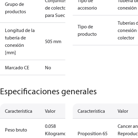
Conjuntos
Tipo de
Tubería d
Grupo de
de colector
accesorio
conexión
productos
para Suecia
Tuberías 
Tipo de
Longitud de la
conexión 
producto
tubería de
colector
505 mm
conexión
[mm]
Marcado CE
No
Especificaciones generales
Característica
Valor
Característica
Valor
0.058
Cancer a
Peso bruto
Kilogramo
Proposition 65
Reproduc