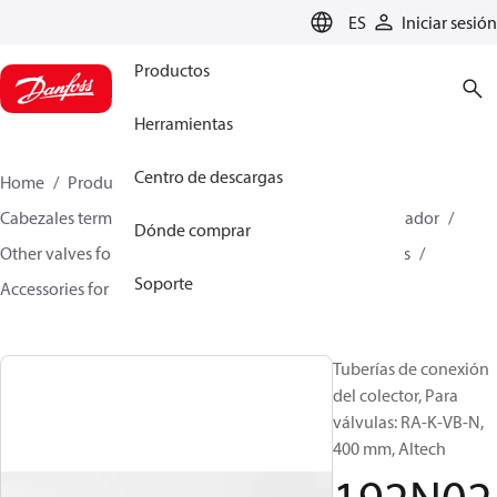
LANGUAGE
ES
Iniciar sesión
Productos
Herramientas
Centro de descargas
Home
Productos
Climate Solutions for heating
Cabezales termostáticos de radiador
Válvulas de radiador
Dónde comprar
Other valves for radiator sensors
Manifold assemblies
Soporte
Accessories for Manifold assemblies
192N0266
Tuberías de conexión
del colector, Para
válvulas: RA-K-VB-N,
400 mm, Altech