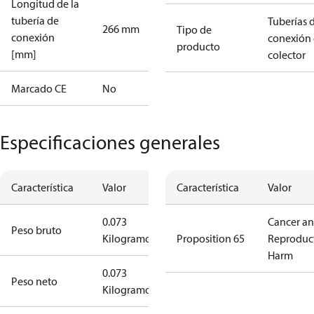
Longitud de la
tubería de
Tuberías 
266 mm
Tipo de
conexión
conexión 
producto
[mm]
colector
Marcado CE
No
Especificaciones generales
Característica
Valor
Característica
Valor
0.073
Cancer a
Peso bruto
Kilogramo
Proposition 65
Reproduc
Harm
0.073
Peso neto
Kilogramo