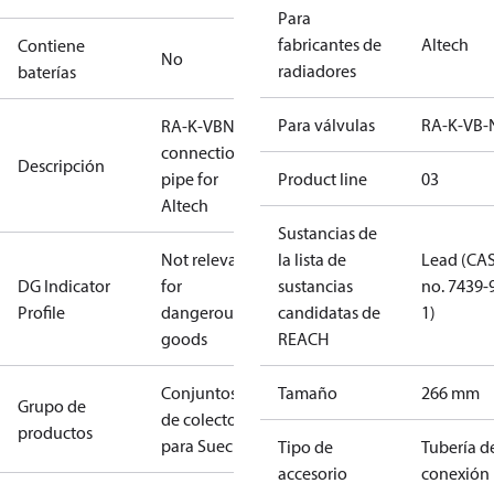
Para
fabricantes de
Altech
Contiene
No
radiadores
baterías
Para válvulas
RA-K-VB-
RA-K-VBN
connection
Descripción
pipe for
Product line
03
Altech
Sustancias de
Not relevant
la lista de
Lead (CA
DG Indicator
for
sustancias
no. 7439-
Profile
dangerous
candidatas de
1)
goods
REACH
Conjuntos
Tamaño
266 mm
Grupo de
de colector
productos
para Suecia
Tipo de
Tubería d
accesorio
conexión