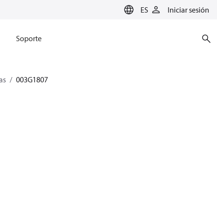
ES
Iniciar sesión
Soporte
as
003G1807