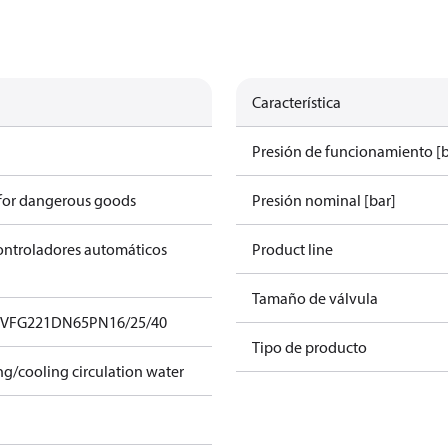
Característica
Presión de funcionamiento [b
 for dangerous goods
Presión nominal [bar]
controladores automáticos
Product line
Tamaño de válvula
ert VFG221DN65PN16/25/40
Tipo de producto
ing/cooling circulation water