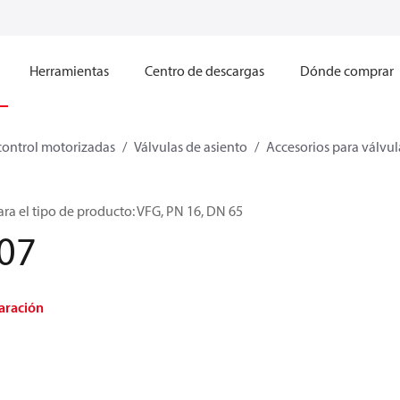
Herramientas
Centro de descargas
Dónde comprar
control motorizadas
Válvulas de asiento
Accesorios para válvul
Para el tipo de producto: VFG, PN 16, DN 65
07
aración