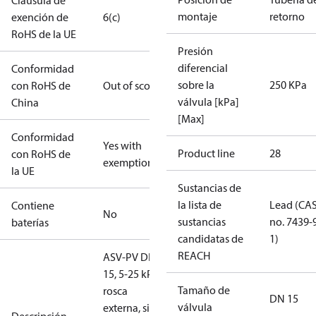
Cláusula de
montaje
retorno
exención de
6(c)
RoHS de la UE
Presión
diferencial
Conformidad
sobre la
250 KPa
con RoHS de
Out of scope
válvula [kPa]
China
[Max]
Conformidad
Yes with
Product line
28
con RoHS de
exemptions
la UE
Sustancias de
la lista de
Lead (CA
Contiene
No
sustancias
no. 7439-
baterías
candidatas de
1)
REACH
ASV-PV DN
15, 5-25 kPa,
Tamaño de
rosca
DN 15
válvula
externa, sin