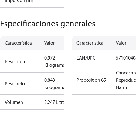
impulsión [m]
Especificaciones generales
Característica
Valor
Característica
Valor
0.972
EAN/UPC
57101040
Peso bruto
Kilogramo
Cancer a
0.843
Proposition 65
Reproduc
Peso neto
Kilogramo
Harm
Volumen
2.247 Litro