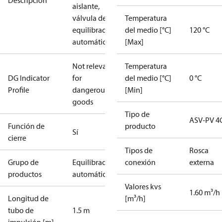
Descripción
aislante,
válvula de
Temperatura
equilibrado
del medio [°C]
120 °C
automático
[Max]
Not relevant
Temperatura
DG Indicator
for
del medio [°C]
0 °C
Profile
dangerous
[Min]
goods
Tipo de
ASV-PV 4
Función de
producto
Sí
cierre
Tipos de
Rosca
Grupo de
Equilibrado
conexión
externa
productos
automático
Valores kvs
1.60 m³/h
Longitud de
[m³/h]
tubo de
1.5 m