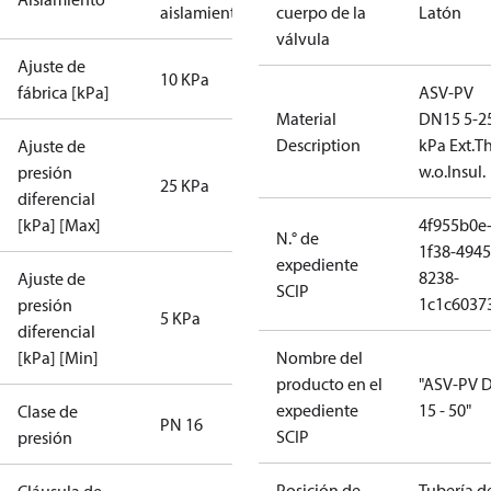
aislamiento
cuerpo de la
Latón
válvula
Ajuste de
10 KPa
fábrica [kPa]
ASV-PV
Material
DN15 5-2
Description
kPa Ext.Th
Ajuste de
w.o.Insul.
presión
25 KPa
diferencial
[kPa] [Max]
4f955b0e
N.° de
1f38-4945
expediente
8238-
Ajuste de
SCIP
1c1c6037
presión
5 KPa
diferencial
[kPa] [Min]
Nombre del
producto en el
"ASV-PV 
expediente
15 - 50"
Clase de
PN 16
SCIP
presión
Posición de
Tubería d