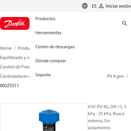
LANGUAGE
ES
Iniciar sesión
Productos
Herramientas
Centro de descargas
Home
Productos
Climate Solutions for heating
Equilibrado y control hidrónicos
Dónde comprar
Control de Presión Diferencial
Soporte
Controladores de presión diferencial
ASV-PV
ASV-PV 4 gen
003Z5511
ASV-PV 4G, DN 15, 5
kPa - 25 kPa, Rosca
externa, Sin
aislamiento